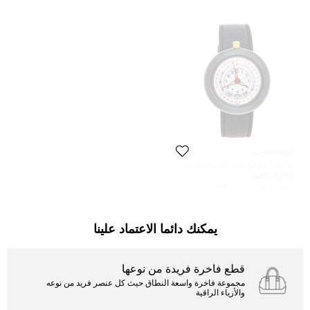
لوي فيتون
ساعة يد نسائية لوي فيتون مونتيري
LV2 180316 ستانلس ستيل مطلي
3,997 SAR
ذهب وسيراميك وجلد بيضاء 37 مم
السعر المبدئي:
8,449 SAR
يمكنك دائما الاعتماد علينا
قطع فاخرة فريدة من نوعها
مجموعة فاخرة واسعة النطاق حيث كل عنصر فريد من نوعه
والأزياء الراقية