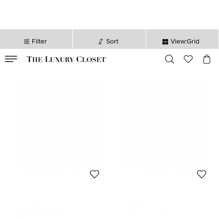
Filter
Sort
View:Grid
VALID TILL
00
day
:
00
hr
:
undefined
mins
:
00
sec
Junya Watanabe Comme
Junya Watanabe Comme
Des Garcon Man
Des Garcon Man
Junya Watanabe Comme des
Junya Watanabe Comme Des
Garçons Multicolor Jersey and
Garcons Dark Green Knit & Rulle
Size:
S
Size:
L
Crepe Hoodie Dress S
Midi Skirt L
1,077 SAR
582 SAR
Initial Price:
1,227 SAR
Initial Price:
905 SAR
DISCOUNTED PRICE