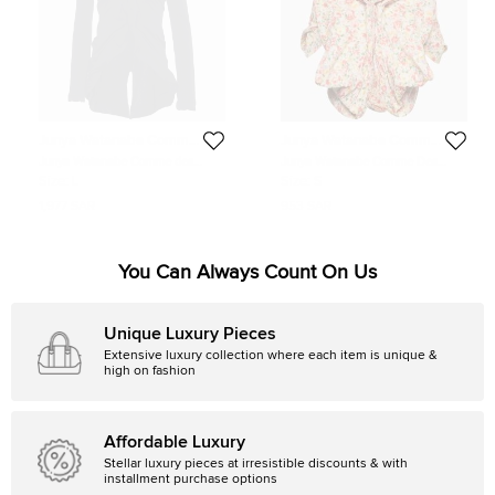
Junya Watanabe Comme
Junya Watanabe Comme
Des Garcon Man
Des Garcon Man
Junya Watanabe Comme des
Junya Watanabe Comme Des
Garcons Black Knit Button Front
Garcon Man Multicolor Floral Print
Size:
L
Size:
S
Top L
Draped Sleeveless Jacket S
1,977 SAR
953 SAR
You Can Always Count On Us
Unique Luxury Pieces
Extensive luxury collection where each item is unique &
high on fashion
Affordable Luxury
Stellar luxury pieces at irresistible discounts & with
installment purchase options