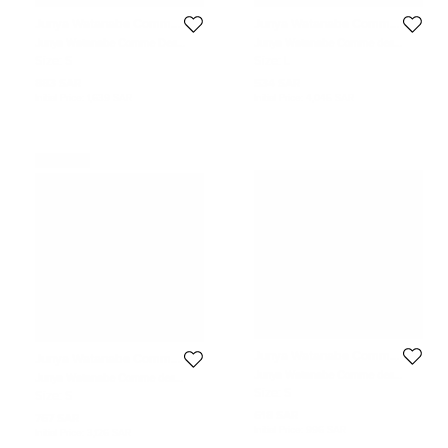
Junya Watanabe Comme
Junya Watanabe Comme
Des Garcon Man
Des Garcon Man
Junya Watanabe Comme Des
Junya Watanabe Comme des
Garcons Grey Suede Fringed Top S
Garcons Navy Blue Cotton Knit
Size:
S
Size:
L
Fringed Detail Top L
883 SAR
534 SAR
Initial Price:
1,639 SAR
Initial Price:
4,045 SAR
Never Used
Junya Watanabe Comme
Junya Watanabe Comme
Des Garcon Man
Des Garcon Man
Junya Watanabe Comme des
Junya Watanabe Comme des
Garcons Blue Knit And Chiffon
Garcons Grey Wool Asymmetric
Size:
S
Size:
S
Panel Asymmetric Top S
Maxi Skirt L
618 SAR
767 SAR
Initial Price:
996 SAR
Initial Price:
3,126 SAR