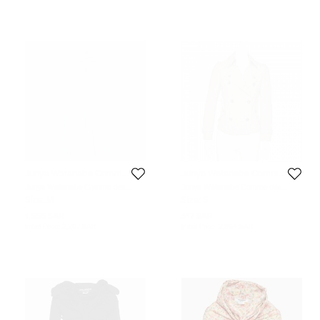
Junya Watanabe Comme
Junya Watanabe Comme
Des Garcon Man
Des Garcon Man
Junya Watanabe Comme des
Junya Watanabe Comme des
Garcons Light Wash Denim Maxi
Garcons Beige Wool Double
Size:
M
Size:
S
Mermaid Skirt M
Breasted Blazer S
1,556 SAR
517 SAR
Initial Price:
2,207 SAR
Initial Price:
2,864 SAR