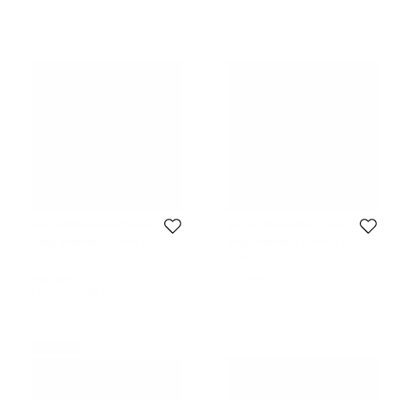
Junya Watanabe Comme
Junya Watanabe Comme
Des Garcon Man
Des Garcon Man
Junya Watanabe Comme Des
Junya Watanabe Commes Des
Garcons Black Wool Knit Strapless
Garcons Pink Jersey Leggings L
Size:
S
Size:
L
Maxi Dress S
790 SAR
720 SAR
Initial Price:
1,686 SAR
Never Used