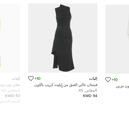
إليات
10+
إليات
10+
فستان عالي العنق من إيليت كريب باللون
طقم توب وتنو
ون مزين
الأسود مقاس صغير جداً - إكس سمول
بطبقات من ال
المقاس:
XS
المقاس:
XS
 مقاس XS
53 KWD
94 KWD
السعر المبدئي: