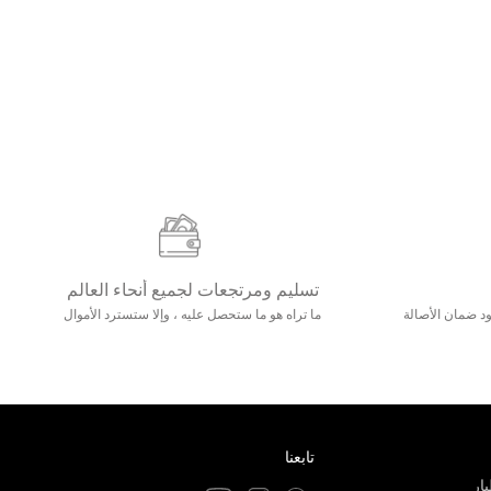
تسليم ومرتجعات لجميع أنحاء العالم
مع 25000+ خلق وجود ضمان الأصالة
ما تراه هو ما ستحصل عليه ، وإلا ستسترد الأموال
تابعنا
ار