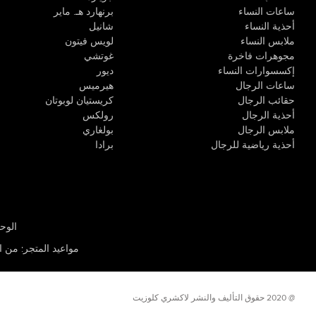
ساعات النساء
برنهارد هـ. ماير
أحذية النساء
شانيل
ملابس النساء
لويس فيتون
مجوهرات فاخرة
غوتشي
إكسسوارات النساء
ديور
ساعات الرجال
هيرميس
حقائب الرجال
كريستيان لوبوتان
أحذية الرجال
رولكس
ملابس الرجال
بولغاري
أحذية رياضية للرجال
برادا
الوحدة R-10، مركز كيو إيست التجاري، القوز 3 دبي
مواعيد المتجر
:
من الأثن
@ 2020 حقوق التأليف والنشر لاكشري كلوزيت