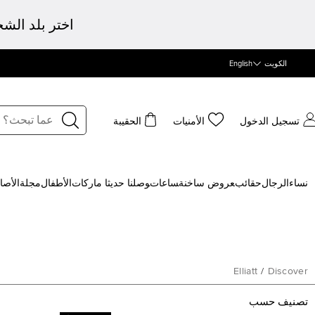
اختر بلد الش
الكويت
English
تسجيل الدخول
الأمنيات
الحقيبة
نساء
الرجال
حقائب
‍عروض ساخنة
‍ساعات
‍وصلنا حديثا
‍ ماركات
الأطفال
مجلة
الأصا
Elliatt
/
Discover
تصنيف حسب