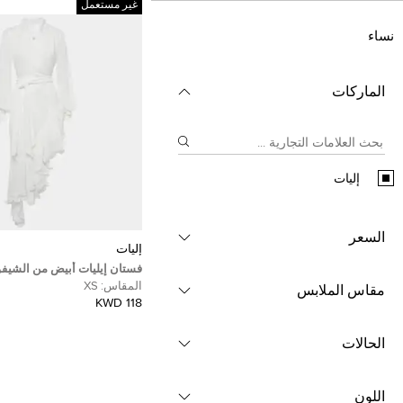
غير مستعمل
نساء
الماركات
إليات
السعر
إليات
فستان إيليات أبيض من الشيف
بالكشاكش بتصميم غير متماثل،
المقاس:
XS
مقاس الملابس
118 KWD
الحالات
اللون