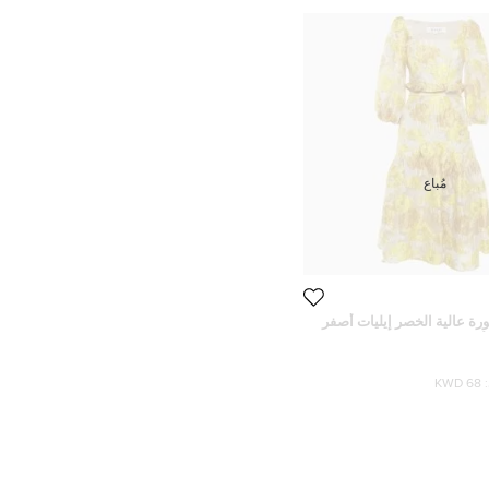
مُباع
رة عالية الخصر إيليات أصفر
أورجانزا مقاس صغير جدًا
68 KWD