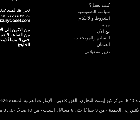
كيف نعمل؟
نحن هنا لمساعدت
سياسة الخصوصية
+96522270152
الشروط والأحكام
uxurycloset.com
مهنة
من الاثنين إلى ال
بيع الآن
من الساعة 9
التسليم والمرتجعات
حتى 9 مساءً (ب
الضمان
الخليج)
تغيير تفضيلاتي
 ، الإمارات العربية المتحدة 502626
ين إلى الجمعة - من 9 صباحًا حتى 8 مساءًا،
,
السبت - من 10 صباحًا حتى 8 مساءًا،