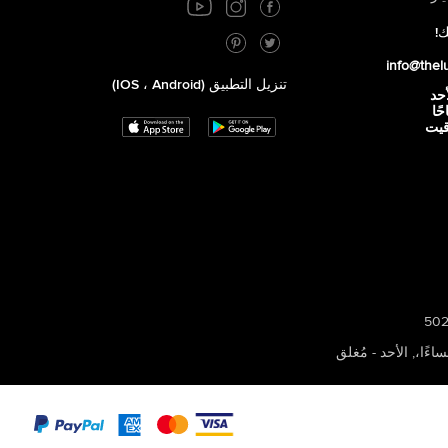
ك!
info@thel
تنزيل التطبيق (iOS ، Android)
أحد
 صباحًا
توقيت
,
الأحد - مُغلق