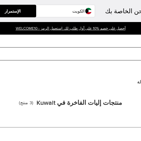
حن الخاصة بك
الإستمرار
أحصل على خصم %10 على أول طلب لك. إستعمل الرمز - WELCOME10
لة
منتجات إليات الفاخرة في Kuwait
(
3
منتج
)