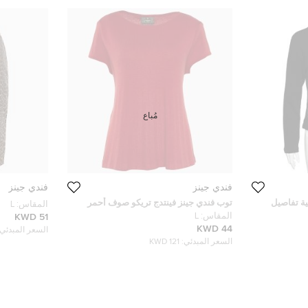
مُباع
فندي جينز
فندي جينز
ية تفاصيل
توب فندي جينز فينتدج تريكو صوف أحمر
المقاس:
L
قاس كبير
برباط خلفي مقاس كبير - لارج
المقاس:
L
51 KWD
44 KWD
السعر المبدئي:
السعر المبدئي:
121 KWD