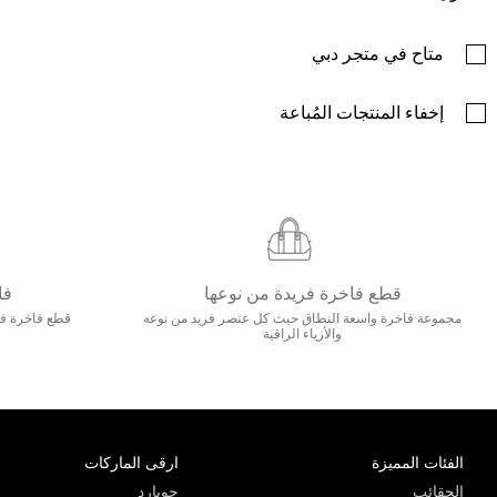
متاح في متجر دبي
إخفاء المنتجات المُباعة
قطع فاخرة فريدة من نوعها
فا
مجموعة فاخرة واسعة النطاق حيث كل عنصر فريد من نوعه
قطع فاخرة فاخ
والأزياء الراقية
الفئات المميزة
ارقى الماركات
الحقائب
جويارد