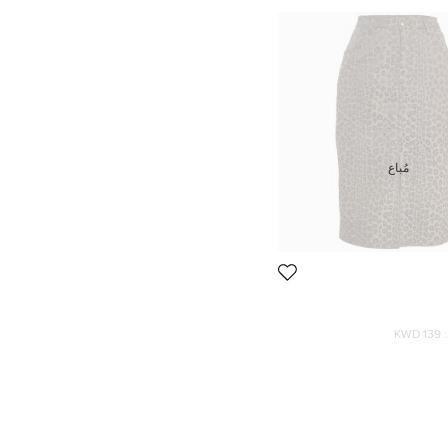
مُباع
139 KWD