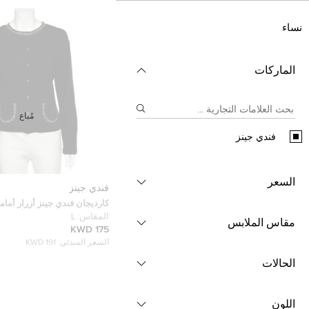
نساء
الماركات
مُباع
فندي جينز
السعر
فندي جينز
كارديجان فندي جينز أزرار أمام
حافة شعار تريكو صوف أسود م
المقاس:
L
مقاس الملابس
175 KWD
السعر المبدئي:
191 KWD
الحالات
اللون