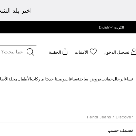
اختر بلد الش
الكويت
English
تسجيل الدخول
الأمنيات
الحقيبة
نساء
الرجال
حقائب
‍عروض ساخنة
‍ساعات
‍وصلنا حديثا
‍ ماركات
الأطفال
مجلة
الأصا
Fendi Jeans
/
Discover
تصنيف حسب