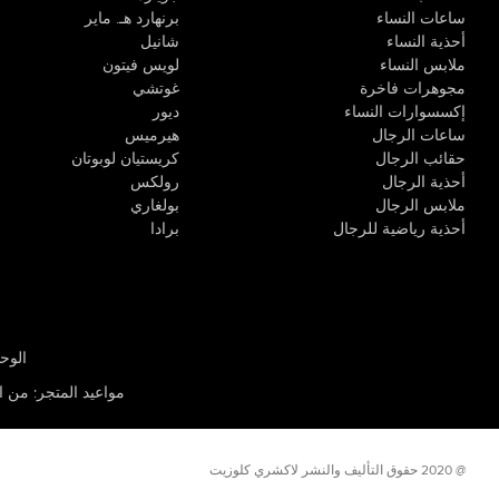
ساعات النساء
برنهارد هـ. ماير
أحذية النساء
شانيل
ملابس النساء
لويس فيتون
مجوهرات فاخرة
غوتشي
إكسسوارات النساء
ديور
ساعات الرجال
هيرميس
حقائب الرجال
كريستيان لوبوتان
أحذية الرجال
رولكس
ملابس الرجال
بولغاري
أحذية رياضية للرجال
برادا
الوحدة R-10، مركز كيو إيست التجاري، القوز 3 دبي
مواعيد المتجر
:
من الأثن
@ 2020 حقوق التأليف والنشر لاكشري كلوزيت