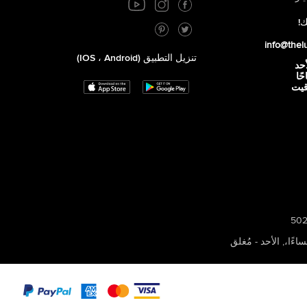
ك!
info@thel
تنزيل التطبيق (iOS ، Android)
أحد
 صباحًا
توقيت
,
الأحد - مُغلق