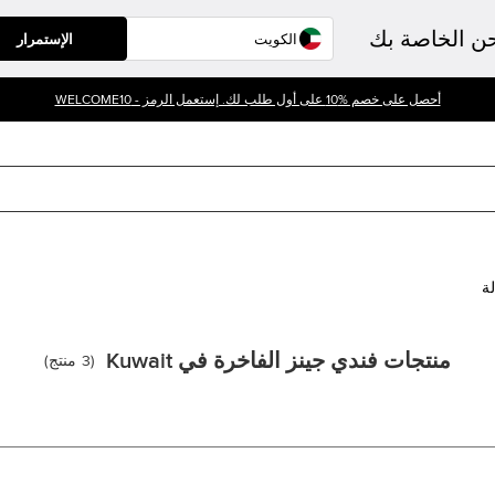
حن الخاصة بك
الإستمرار
أحصل على خصم %10 على أول طلب لك. إستعمل الرمز - WELCOME10
لة
منتجات فندي جينز الفاخرة في Kuwait
(
3
منتج
)