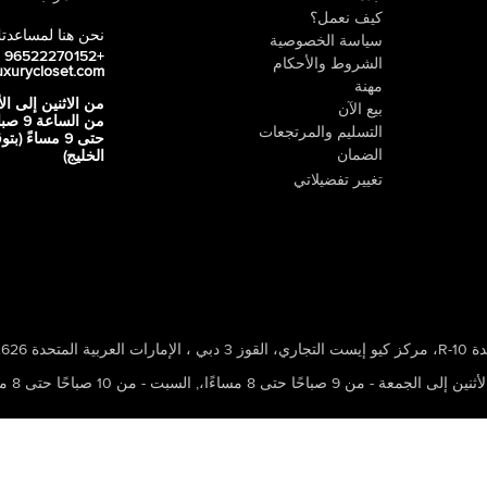
كيف نعمل؟
نحن هنا لمساعدت
سياسة الخصوصية
+96522270152
الشروط والأحكام
uxurycloset.com
مهنة
من الاثنين إلى ال
بيع الآن
من الساعة 9
التسليم والمرتجعات
حتى 9 مساءً (ب
الضمان
الخليج)
تغيير تفضيلاتي
 ، الإمارات العربية المتحدة 502626
ين إلى الجمعة - من 9 صباحًا حتى 8 مساءًا،
,
السبت - من 10 صباحًا حتى 8 مساءًا،