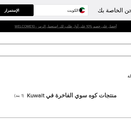
حن الخاصة بك
الإستمرار
أحصل على خصم %10 على أول طلب لك. إستعمل الرمز - WELCOME10
لة
منتجات كوه سوي الفاخرة في Kuwait
(
1
بند
)