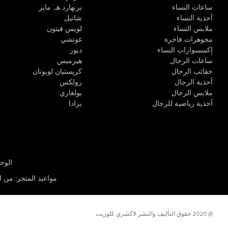
ساعات النساء
برنهارد هـ. ماير
أحذية النساء
شانيل
ملابس النساء
لويس فيتون
مجوهرات فاخرة
غوتشي
إكسسوارات النساء
ديور
ساعات الرجال
هيرميس
حقائب الرجال
كريستيان لوبوتان
أحذية الرجال
رولكس
ملابس الرجال
بولغاري
أحذية رياضية للرجال
برادا
الوحدة R-10، مركز كيو إيست التجاري، القوز 3 دبي
مواعيد المتجر
:
من الأثن
@ 2020 حقوق التأليف والنشر لاكشري كلوزيت