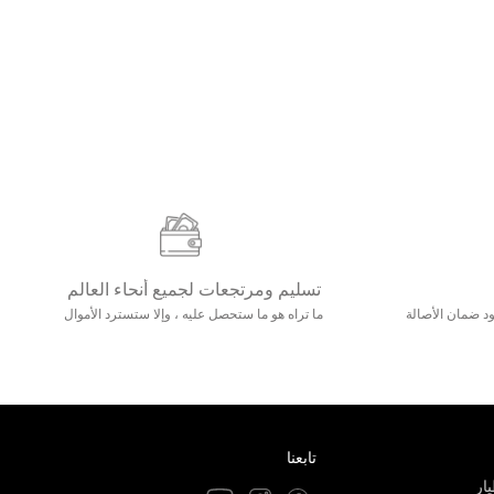
تسليم ومرتجعات لجميع أنحاء العالم
مع 25000+ خلق وجود ضمان الأصالة
ما تراه هو ما ستحصل عليه ، وإلا ستسترد الأموال
تابعنا
ار