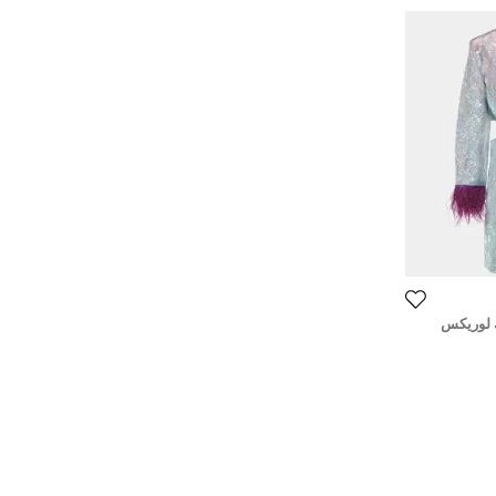
 لوريكس
 مقاس ميديوم