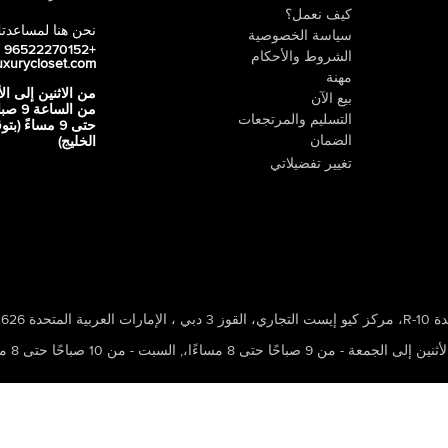
كيف نعمل؟
نحن هنا لمساعدت
سياسة الخصوصية
+96522270152
الشروط والأحكام
uxurycloset.com
مهنة
من الاثنين إلى ال
بيع الآن
من الساعة 9
التسليم والمرتجعات
حتى 9 مساءً (ب
الضمان
الخليج)
تغيير تفضيلاتي
 ، الإمارات العربية المتحدة 502626
ين إلى الجمعة - من 9 صباحًا حتى 8 مساءًا،
,
السبت - من 10 صباحًا حتى 8 مساءًا،