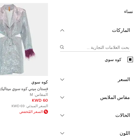
نساء
الماركات
كوه سوي
السعر
كوه سوي
فستان ميني كوه سوي ميتاليك
بأزرار وأريش وفتحات تفاصيل
المقاس:
M
مقاس الملابس
60 KWD
السعر المبدئي:
69 KWD
السعر المُخفض
الحالات
اللون