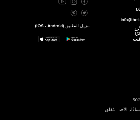
ك!
info@thel
تنزيل التطبيق (iOS ، Android)
أحد
 صباحًا
توقيت
,
الأحد - مُغلق