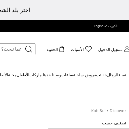
اختر بلد الش
الكويت
English
تسجيل الدخول
الأمنيات
الحقيبة
نساء
الرجال
حقائب
‍عروض ساخنة
‍ساعات
‍وصلنا حديثا
‍ ماركات
الأطفال
مجلة
الأصا
Koh Sui
/
Discover
تصنيف حسب