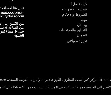
كيف نعمل؟
نحن هنا لمساعدت
سياسة الخصوصية
+96522270152
الشروط والأحكام
uxurycloset.com
مهنة
من الاثنين إلى ال
بيع الآن
من الساعة 9
التسليم والمرتجعات
حتى 9 مساءً (ب
الضمان
الخليج)
تغيير تفضيلاتي
 ، الإمارات العربية المتحدة 502626
ين إلى الجمعة - من 9 صباحًا حتى 8 مساءًا،
,
السبت - من 10 صباحًا حتى 8 مساءًا،