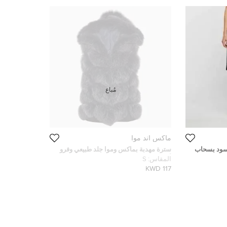
مُباع
ماكس أند موا
أسود بسحاب
سترة مهدبة بماكس وموا جلد طبيعي وفرو
أزرق كحلي مقاس صغير - سمول
المقاس:
S
117 KWD