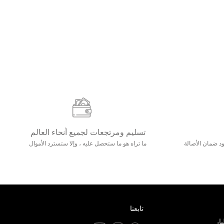
تسليم ومرتجعات لجميع أنحاء العالم
مع 25000+ خلق وجود ضمان الأصالة
ما تراه هو ما ستحصل عليه ، وإلا ستسترد الأموال
تابعنا
ار