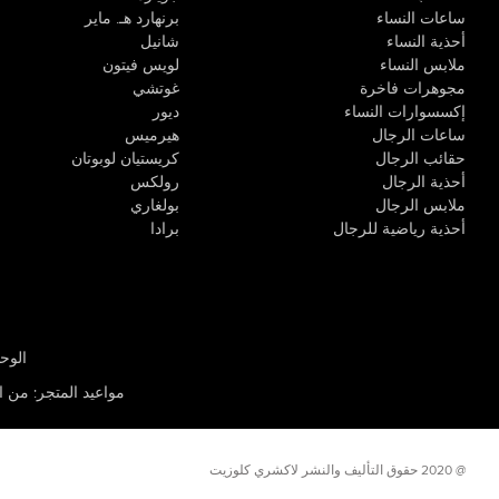
ساعات النساء
برنهارد هـ. ماير
أحذية النساء
شانيل
ملابس النساء
لويس فيتون
مجوهرات فاخرة
غوتشي
إكسسوارات النساء
ديور
ساعات الرجال
هيرميس
حقائب الرجال
كريستيان لوبوتان
أحذية الرجال
رولكس
ملابس الرجال
بولغاري
أحذية رياضية للرجال
برادا
الوحدة R-10، مركز كيو إيست التجاري، القوز 3 دبي
مواعيد المتجر
:
من الأثن
@ 2020 حقوق التأليف والنشر لاكشري كلوزيت