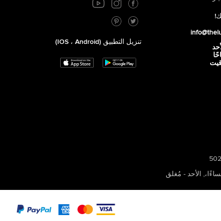
ك!
info@thel
تنزيل التطبيق (iOS ، Android)
أحد
 صباحًا
توقيت
,
الأحد - مُغلق