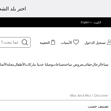
اختر بلد الش
الكويت
English
تسجيل الدخول
الأمنيات
الحقيبة
نساء
الرجال
حقائب
‍عروض ساخنة
‍ساعات
‍وصلنا حديثا
‍ ماركات
الأطفال
مجلة
الأصا
Max And Moi
/
Discover
تصنيف حسب