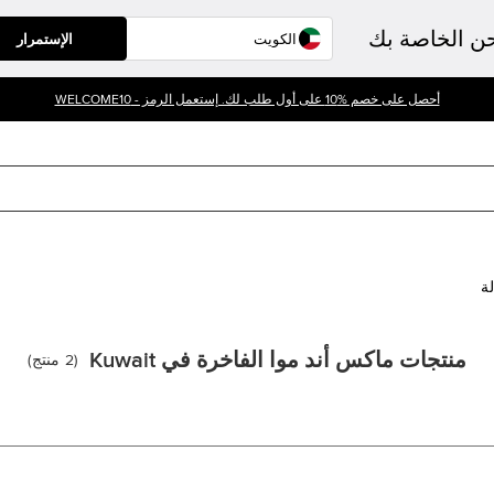
حن الخاصة بك
الإستمرار
أحصل على خصم %10 على أول طلب لك. إستعمل الرمز - WELCOME10
لة
منتجات ماكس أند موا الفاخرة في Kuwait
(
2
منتج
)