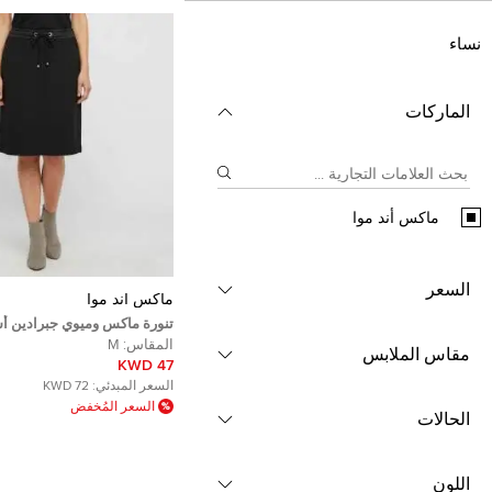
نساء
الماركات
ماكس أند موا
السعر
ماكس أند موا
تنورة ماكس وميوي جبرادين 
قصيرة مقاس متوسط - ميديم
المقاس:
M
مقاس الملابس
47 KWD
السعر المبدئي:
72 KWD
السعر المُخفض
الحالات
اللون