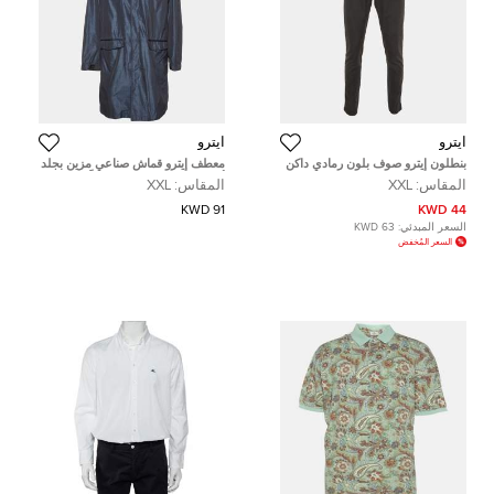
ايترو
ايترو
بنطلون إيترو صوف بلون رمادي داكن
معطف إيترو قماش صناعي مزين بجلد
رسمي مزيج كبير جدًا جدًا
أزرق/رمادي مقاس كبير جداً
المقاس:
XXL
المقاس:
XXL
91 KWD
44 KWD
السعر المبدئي:
63 KWD
السعر المُخفض