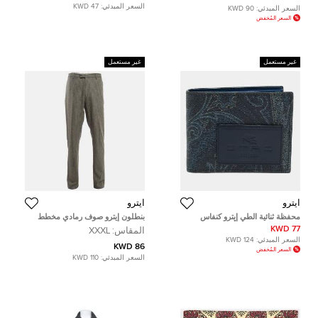
السعر المبدئي:
47 KWD
السعر المبدئي:
90 KWD
السعر المُخفض
غير مستعمل
غير مستعمل
ايترو
ايترو
محفظة ثنائية الطي إيترو كنفاس
بنطلون إيترو صوف رمادي مخطط
مقوى مطبوع بيزلي أزرق كحلي
مزيج مقاس كبير جدًا جدًا جدًا - إكس
77 KWD
المقاس:
XXXL
إكس إكس لارج
السعر المبدئي:
124 KWD
86 KWD
السعر المُخفض
السعر المبدئي:
110 KWD