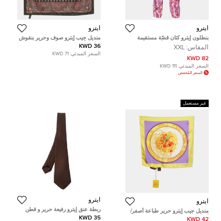
ايترو
ايترو
بنطلون إيترو كتان قصّة مستقيمة
منديل جيب إيترو صوف وحرير بنقوش
مطبوع زهور متعدد الألوان XXL
بايزلي أسود
36 KWD
المقاس:
XXL
السعر المبدئي:
71 KWD
82 KWD
السعر المبدئي:
111 KWD
السعر المُخفض
غير مستعمل
ايترو
ايترو
ربطة عنق إيترو رفيعة حرير و قطن
منديل جيب إيترو حرير طباعة أصفر/
بني
أرجواني
35 KWD
42 KWD