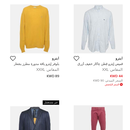
ايترو
ايترو
قميص إيترو قطن جاكار خفيف أزرق
بلوفر إيترو ياقة مدورة مطرز بشعار
بنمط بيزلي بأزرار أمامية مقاس كبير
محبوك ضلعي صوف أصفر مقاس كبير
المقاس:
XXL
المقاس:
XXXL
جداً
جدًا جدًا جدًا جدًا - إكس إكس إكس
إكس لارج
89 KWD
44 KWD
السعر المبدئي:
90 KWD
السعر المُخفض
غير مستعمل