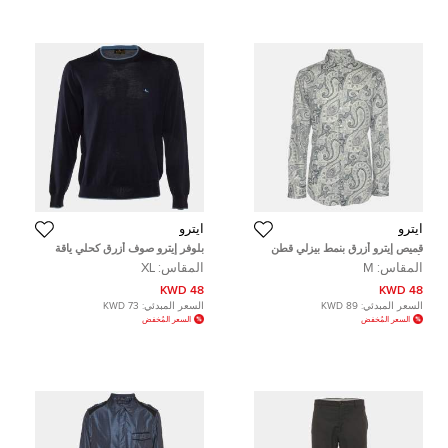
ايترو
ايترو
قميص إيترو أزرق بنمط بيزلي قطن
بلوفر إيترو صوف أزرق كحلي ياقة
بأكمام طويلة الحجم متوسط
دائري XL
المقاس:
M
المقاس:
XL
48 KWD
48 KWD
السعر المبدئي:
89 KWD
السعر المبدئي:
73 KWD
السعر المُخفض
السعر المُخفض