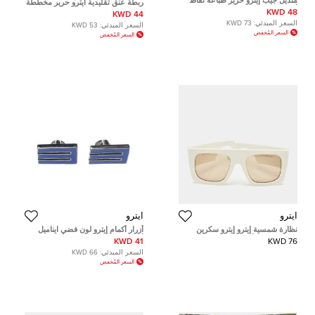
منديل جيب إيترو حرير طباعة نقاط
ربطة عنق تقليدية ايترو حرير مخططة
أصفر
بقطر لونين وزرقاء كحلية
48 KWD
44 KWD
السعر المبدئي:
73 KWD
السعر المبدئي:
53 KWD
السعر المُخفض
السعر المُخفض
ايترو
ايترو
نظارة شمسية إيترو إيترو سكرين
أزرار أكمام إيترو لون فضي ايناميل
مربعة SZJ70 أبيض/رمادي
أزرق E
41 KWD
76 KWD
السعر المبدئي:
66 KWD
السعر المُخفض