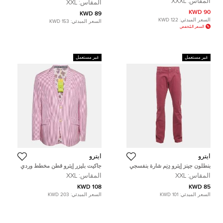
المقاس:
XXXL
المقاس:
XXL
لارج - 3 كبير جدًا
إكس لارج
90 KWD
89 KWD
السعر المبدئي:
122 KWD
السعر المبدئي:
153 KWD
السعر المُخفض
غير مستعمل
غير مستعمل
ايترو
ايترو
بنطلون جينز إيترو دِنِم شارة بنفسجي
جاكيت بليزر إيترو قطن مخطط وردي
مقاس كبير جدًا جدًا - خصر 38 بوصة
مقاس كبير جدًا جدًا (إكس إكس لارج)
المقاس:
XXL
المقاس:
XXL
108 KWD
85 KWD
السعر المبدئي:
101 KWD
السعر المبدئي:
203 KWD