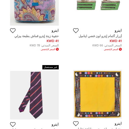
ايترو
ايترو
أزرار أكمام إيترو لون فضي ايناميل
حقيبة زينة إيترو قماش بطبعة بيزلي
أخضر E
متعددة الألوان
41 KWD
41 KWD
السعر المبدئي:
66 KWD
السعر المبدئي:
78 KWD
السعر المُخفض
السعر المُخفض
غير مستعمل
ايترو
ايترو