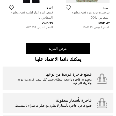
ايترو
ايترو
تي شيرت بولو إيترو قطن مطبوع
قميص ايترو أزرار أمامية قطن مطبوع
بنقشة بيسلي متعدد الألوان مزدوج
بايزلي أبيض مقاس كبير (لارج)
المقاس:
XXL
المقاس:
L
كبير جدا
73 KWD
47 KWD
السعر المبدئي:
73 KWD
السعر المبدئي:
105 KWD
عرض المزيد
يمكنك دائما الاعتماد علينا
قطع فاخرة فريدة من نوعها
مجموعة فاخرة واسعة النطاق حيث كل عنصر فريد من نوعه
والأزياء الراقية
فاخرة بأسعار معقولة
قطع فاخرة فاخرة بأسعار لا تقاوم مع خيارات شراء بالتقسيط