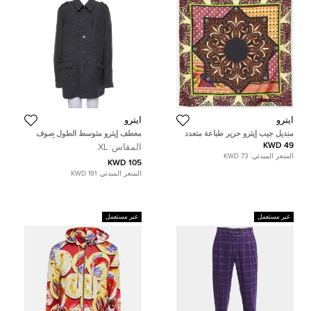
ايترو
ايترو
منديل جيب إيترو حرير طباعة متعدد
معطف إيترو متوسط الطول صوف
الألوان
رصاصي داكن مقاس كبير جداً (اكس
49 KWD
المقاس:
XL
لارج)
السعر المبدئي:
73 KWD
105 KWD
السعر المبدئي:
191 KWD
غير مستعمل
غير مستعمل