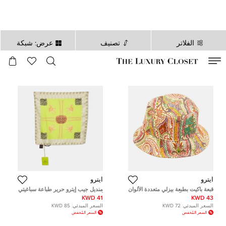
الفلاتر
تصنيف
عرض: شبكة
صالح لغاية
00
day
:
00
ساعة
:
undefined
دقائق
:
00
ثانية
ايترو
ايترو
قبعة باكيت بطبعة بيزلي متعددة الألوان
منديل جيب إيترو حرير طباعة سباغيتي
كبيرة/كبيرة جداً من إيترو مصنوع من
أخضر نيون
41 KWD
43 KWD
القماش
السعر المبدئي:
72 KWD
السعر المبدئي:
85 KWD
السعر المُخفض
السعر المُخفض