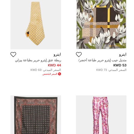
ايترو
ايترو
منديل جيب إيترو حرير طباعة أخضر/
ربطة عنق إيترو حرير بطباعة بيزلي
رمادي
صفراء تقليدية
44 KWD
53 KWD
السعر المبدئي:
73 KWD
السعر المبدئي:
69 KWD
السعر المُخفض