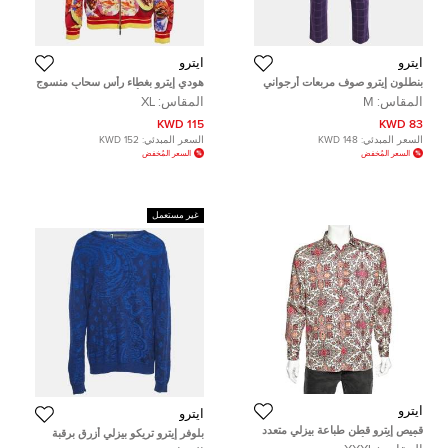
ايترو
ايترو
بنطلون إيترو صوف مربعات أرجواني
هودي إيترو بغطاء رأس سحاب منسوج
ضيق مقاس ميديوم
قطن بطباعة مأكولات بحرية أحمر
المقاس:
M
المقاس:
XL
مقاس كبير جدا
115 KWD
83 KWD
السعر المبدئي:
148 KWD
السعر المبدئي:
152 KWD
السعر المُخفض
السعر المُخفض
غير مستعمل
ايترو
ايترو
قميص إيترو قطن طباعة بيزلي متعدد
بلوفر إيترو تريكو بيزلي أزرق برقبة
الألوان بأزرار أمامية مقاس 3 إكس
مستديرة مقاس كبير جدًا جدًا - إكس