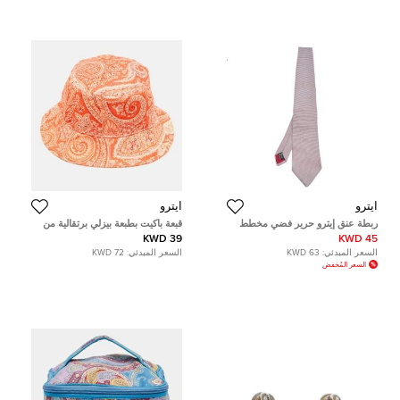
ايترو
ايترو
ربطة عنق إيترو حرير فضي مخطط
قبعة باكيت بطبعة بيزلي برتقالية من
إيترو مصنوع من القماش
39 KWD
45 KWD
السعر المبدئي:
63 KWD
السعر المبدئي:
72 KWD
السعر المُخفض