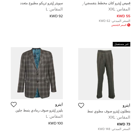
قميص إيترو كتان مخطط بنفسجي/
سويتر إيترو تريكو مطبوع متعدد
أخضر بأكمام طويلة مقاس كبير جداً
الألوان أسود كبير
المقاس:
XXL
المقاس:
L
جداً - إكس إكس لارج
92 KWD
55 KWD
السعر المبدئي:
62 KWD
السعر المُخفض
غير مستعمل
ايترو
ايترو
بليزر إيترو صوف رمادي بنمط جلين
بنطلون إيترو صوف مطوي نمط
شبكي بزر واحد مقاس كبير (لارج)
رمادي رسمي مقاس إكس إكس لارج
المقاس:
L
المقاس:
XXL
(كبير جدًا جدًا)
100 KWD
73 KWD
السعر المبدئي:
148 KWD