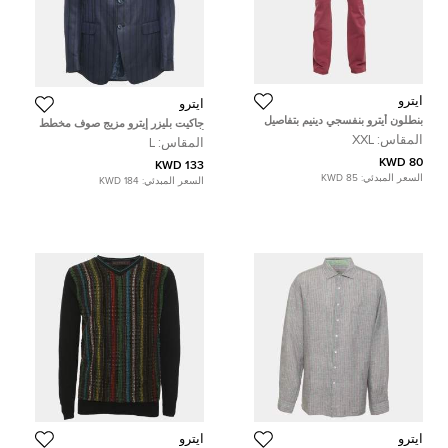
ايترو
ايترو
بنطلون أيترو بنفسجي دينيم بتفاصيل
جاكيت بليزر إيترو مزيج صوف مخطط
شارة مقاس كبير جدًا جدًا - إكس إكس
أزرق بحري بزرار واحد مقاس كبير -
المقاس:
XXL
المقاس:
L
لارج، خصر 38 بوصة
لارج
80 KWD
133 KWD
السعر المبدئي:
85 KWD
السعر المبدئي:
184 KWD
ايترو
ايترو