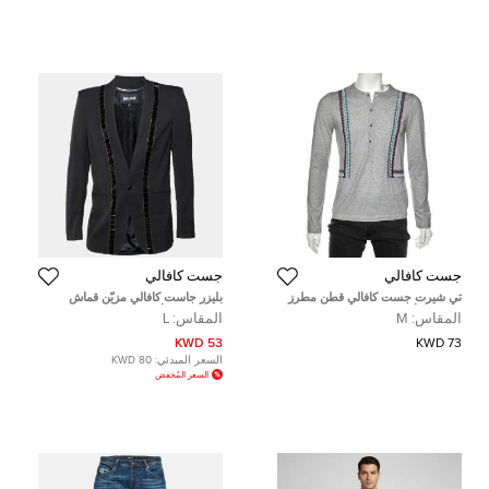
جست كافالي
جست كافالي
تي شيرت جست كافالي قطن مطرز
بليزر جاست كافالي مزيّن قماش
رصاصي بأكمام طويلة مقاس متوسط
صوف مزيج أسود مقاس كبير
المقاس:
M
المقاس:
L
- ميديوم
53 KWD
73 KWD
السعر المبدئي:
80 KWD
السعر المُخفض