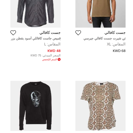
جست كافالي
جست كافالي
تي شيرت جست كافالي جيرسي
قميص جاست كافاللي أسود بقطن بزر
بأكمام قصيرة ورسمة شعار زيتي رقبة
أمامي مقاس كبير - لارج
المقاس:
XL
المقاس:
L
مستديرة مقاس كبير جداً (إكسلارج)
48 KWD
68 KWD
السعر المبدئي:
75 KWD
السعر المُخفض