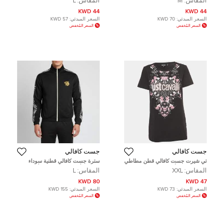
المقاس:
M
المقاس:
L
كبير (لارج)
44 KWD
44 KWD
السعر المبدئي:
70 KWD
السعر المبدئي:
57 KWD
السعر المُخفض
السعر المُخفض
جست كافالي
جست كافالي
تي شيرت جست كافالي قطن مطاطي
سترة جست كافالي قطنية سوداء
بشعار مطبوع أسود ضيق مقاس كبير
طويلة الأكمام بسحاب من الأمام بحجم
المقاس:
XXL
المقاس:
L
جداً
كبير
80 KWD
47 KWD
السعر المبدئي:
73 KWD
السعر المبدئي:
155 KWD
السعر المُخفض
السعر المُخفض