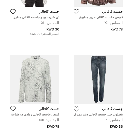
جست كافالي
جست كافالي
قميص جاست كافالي حرير مطبوع
تي شيرت بولو جاست كافالي مطرز
بنمط بورجوندي/أسود بأكمام طويلة
نخيل قطن أزرق مقاس كبير جدا
المقاس:
XL
المقاس:
XL
كبير جدًا
30 KWD
78 KWD
السعر المبدئي:
70 KWD
جست كافالي
جست كافالي
بنطلون جينز جست كافالي دينم ممزق
قميص جاست كافالي رمادي ذو طباعة
أزرق مقاس صغير
فيسكوز بأكمام طويلة مقاس ضخم -
المقاس:
S
المقاس:
XXL
إكس إكس لارج
78 KWD
36 KWD