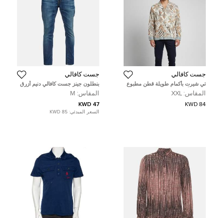
جست كافالي
جست كافالي
تي شيرت بأكمام طويلة قطن مطبوع
بنطلون جينز جست كافالي دنيم أزرق
متعدد الألوان جست كافالي مقاس
منتظم المقاس - وسط 36"
المقاس:
XXL
المقاس:
M
ضخم جدًا - XXلارج
47 KWD
84 KWD
السعر المبدئي:
85 KWD