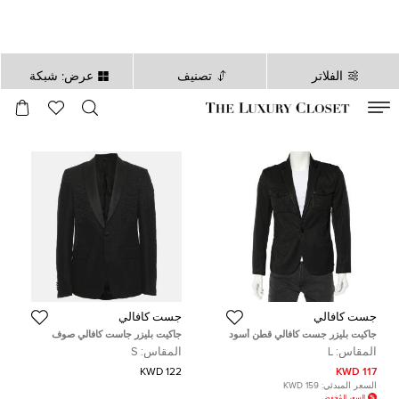
الفلاتر
تصنيف
عرض: شبكة
صالح لغاية
00
day
:
00
ساعة
:
undefined
دقائق
:
00
ثانية
جست كافالي
جست كافالي
جاكيت بليزر جست كافالي قطن أسود
جاكيت بليزر جاست كافالي صوف
بحواف مزينة مقاس كبير - لارج
ممزوج جاكار بطبعة النمر أسود مقاس
المقاس:
L
المقاس:
S
صغير
122 KWD
117 KWD
السعر المبدئي:
159 KWD
السعر المُخفض