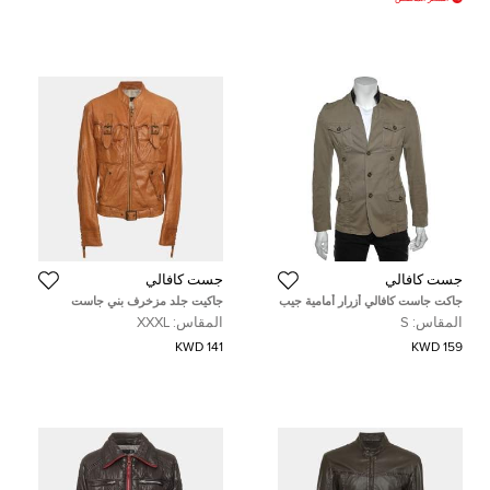
جست كافالي
جست كافالي
جاكت جاست كافالي أزرار أمامية جيب
جاكيت جلد مزخرف بني جاست
كارغو قطن بني مقاس صغير
كافالي مقاس ثلاثة إكس كبير
المقاس:
S
المقاس:
XXXL
141 KWD
159 KWD