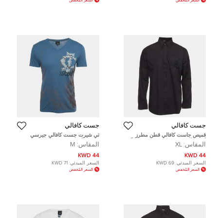
السعر المُخفض
السعر المُخفض
جست كافالي
جست كافالي
قميص جاست كافالي قطن مطرز
تي شيرت جست كافالي جيرسي
أسود بأكمام طويلة مقاس كبير جداً
مطبوع أزرق ياقة V مقاس وسط
المقاس:
XL
المقاس:
M
(اكس لارج)
(ميديم)
44 KWD
44 KWD
السعر المبدئي:
69 KWD
السعر المبدئي:
71 KWD
السعر المُخفض
السعر المُخفض