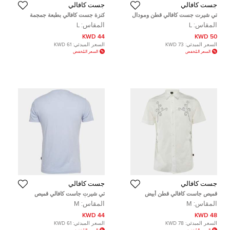
جست كافالي
جست كافالي
تي شيرت جست كافالي قطن ومودال
كنزة جست كافالي بطبعة جمجمة
مطبوع بني ضيق مقاس كبير (لارج)
سوداء قطن محبوك بحجم كبير
المقاس:
L
المقاس:
L
44 KWD
50 KWD
السعر المبدئي:
73 KWD
السعر المبدئي:
61 KWD
السعر المُخفض
السعر المُخفض
جست كافالي
جست كافالي
قميص جاست كافالي قطن أبيض
تي شيرت جاست كافالي قميص
مطرز ضيق مقاس ميديوم
جيرسيه أزرق مطبوع بياقة مثلثة
المقاس:
M
المقاس:
M
متضررة مقاس متوسط
44 KWD
48 KWD
السعر المبدئي:
78 KWD
السعر المبدئي:
61 KWD