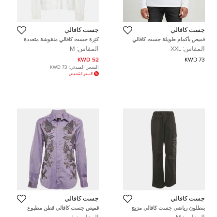
جست كافالي
جست كافالي
قميص بأكمام طويلة جست كافالي
كنزة جست كافالي منقوشة متعددة
قطن أبيض مطرز بالشعار مقاس ضخم
الألوان رقبة V صوف وحرير بحجم
المقاس:
XXL
المقاس:
M
جدًا
متوسط
52 KWD
73 KWD
السعر المبدئي:
73 KWD
السعر المُخفض
جست كافالي
جست كافالي
بنطلون رياضي جست كافالي مزيج
قميص جست كافالي قطن مطبوع
قطن بطبعة شعار أسود - متوسط
أزهار بنفسجي بأكمام طويلة مقاس