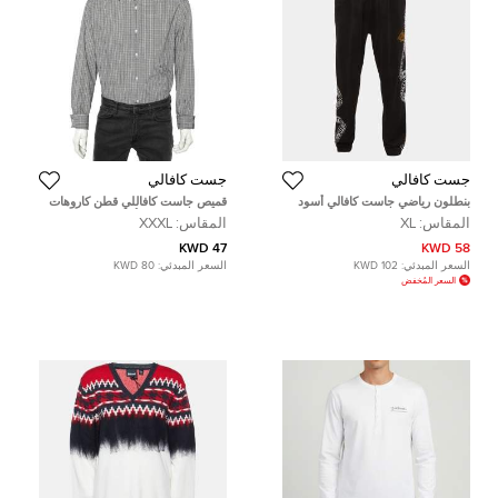
جست كافالي
جست كافالي
بنطلون رياضي جاست كافالي أسود
قميص جاست كافاللي قطن كاروهات
بحياكة وسحاب مقاس كبير جدًا - إكس
رصاصي قطن بزر أمامي مقاس 3
المقاس:
XL
المقاس:
XXXL
لارج
إكس لارج
47 KWD
58 KWD
السعر المبدئي:
102 KWD
السعر المبدئي:
80 KWD
السعر المُخفض