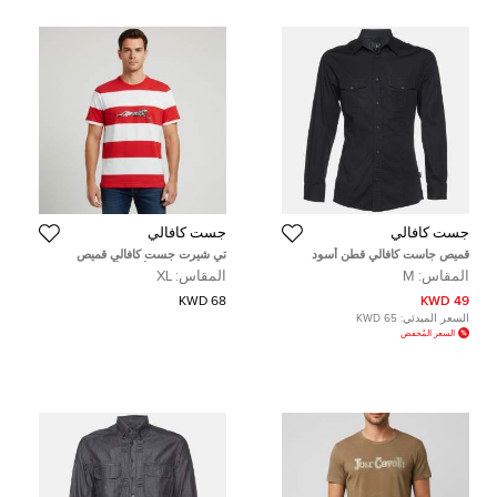
جست كافالي
جست كافالي
قميص جاست كافالي قطن أسود
تي شيرت جست كافالي قميص
كارجو مقاس ميديوم
جيرسيه مخطط أحمر/أبيض بطبعة فهد
المقاس:
M
المقاس:
XL
بياقة دائرية مقاس كبير جداً (إكس
لارج)
68 KWD
49 KWD
السعر المبدئي:
65 KWD
السعر المُخفض