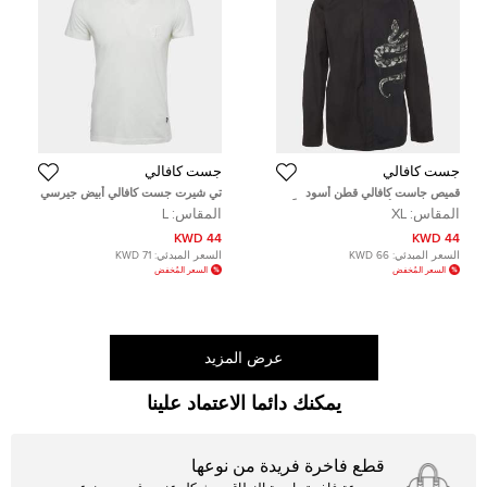
جست كافالي
جست كافالي
قميص جاست كافالي قطن أسود
تي شيرت جست كافالي أبيض جيرسي
بزخارف ثعبان أزرار مقاس كبير جداً
مطرز بشعار مقاس كبير (لارج)
المقاس:
XL
المقاس:
L
44 KWD
44 KWD
السعر المبدئي:
66 KWD
السعر المبدئي:
71 KWD
السعر المُخفض
السعر المُخفض
عرض المزيد
يمكنك دائما الاعتماد علينا
قطع فاخرة فريدة من نوعها