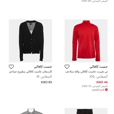
السعر المبدئي:
89 KWD
جست كافالي
جست كافالي
تي شيرت جاست كافالي بياقة سلاحف
كارديغان جاست كافالي مطبوع جماجم
بشريط شعار أحمر XXL
متعدد الألوان أسود/رمادي صوف
المقاس:
XXL
المقاس:
M
بمقاس متوسط
89 KWD
44 KWD
السعر المبدئي:
70 KWD
السعر المُخفض