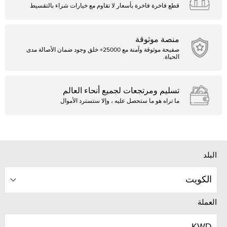
قطع فاخرة فاخرة بأسعار لا تقاوم مع خيارات شراء بالتقسيط
منصة موثوقة
صفيحة موثوقة وآمنة مع 25000+ خلق وجود ضمان الأصالة مدى
الحياة.
تسليم ومرتجعات لجميع أنحاء العالم
ما تراه هو ما ستحصل عليه ، وإلا ستسترد الأموال
البلد
الكويت
العملة