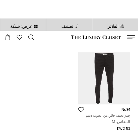
الفلاتر
تصنيف
عرض: شبكة
صالح لغاية
00
day
:
00
ساعة
:
undefined
دقائق
:
00
ثانية
No91
جينز نحيف خالي من العيوب دينيم
أسود نو91/خصر 32 بوصة مقاس
المقاس:
M
متوسط
53 KWD