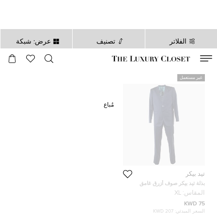
الفلاتر
تصنيف
عرض: شبكة
صالح لغاية
00
day
:
00
ساعة
:
undefined
دقائق
:
00
ثانية
غير مستعمل
مُباع
تيد بيكر
بذلة تيد بيكر صوف أزرق غامق
مفصلة مقاس كبير جداً (إكسترا لارج)
المقاس:
XL
44R
75 KWD
السعر المبدئي:
207 KWD