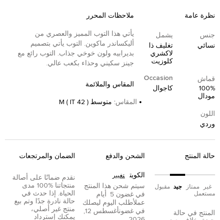
نظرة عامة
ملاحظات المحرر
يأتي هذا التوب المميز والعصري من
جنس
يشمل
أليكساندر ماكوين. التوب يأتي بتصميم
نسائي
تغليف ذا
لاكشري
بديرابيه ولون خوخي جذاب. التوب رائع مع
كلوزيت
جينز سكيني وحذاء بكعب عالي.
Occasion
قماش
المقاس والملائمة
100%
كاجوال
مودال
المقاس
:
متوسط M ( IT 42 )
اللون
وردي
حالة المنتج
الشحن والدفع
الضمان والمرتجعات
الكويت
تغيير
نقدم ضمانًا على أصالة
منتجاتنا %100 مدى
سيتم شحن هذا المنتج
غير
ممتاز
جيد
مقبول
الحياة. إذا حدث في
مستعمل
في غضون
5
أيام
حالة نادرة جدًا وتم بيع
عمل
أطلب اليوم ليصلك
منتج غير أصلي،
في غضون
أغسطس 12,
المنتج في حالة
يمكنك إسترداد
2026