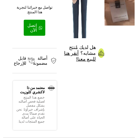
تواصل مع خبرائنا لتجربة
هذا المنتج.
إتصل
الآن
هل لديك مُنتج
مشابه؟
أنقر هنا
أصالة
قابل
للبيع معنا!
مضمونة
للإرجاع
معتمد من ذا
لاكشري كلوزيت
خضع هذا المنتج
لعملية فحص أصالته
بشكل مفصل
بإشراف خبراؤنا. نحن
نقدم ضمانًا مدى
الحياة على أصالة
جميع المنتجات لدينا.