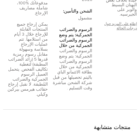
جيدة بخلاف بعض
مدفوعاتك %100،
البهتان البسيط
شاملة مصاريف
والوبر على
الشحن والتأمين:
الإرجاع.
الجيرسيه.
مشمول
إطلع على المزيد حول
يمكن إرجاع جميع
درجات الحالة
المنتجات القابلة
الرسوم والضرائب
للإرجاع خلال 3 أيام
الجمركية: يتم وضع
من استلامها. تتم
الرسوم والضرائب
عمليات الإرجاع
الجمركية من خلال
بسلاسة وسهولة
الرسوم والضرائب
مقابل رسوم رمزية
الجمركية: يتم وضع
قدرها 5 (زائد الضرائب
الرسوم والضرائب
المطبقة) لتغطية
الجمركية من خلال
تكاليف الفحص. يتحمل
بطاقة الائتمان
و
الباي
العميل الرسوم
بال
يتم تحصيلها من قبل
الجمركية والضرائب
شركة الشحن مباشرة
المُطبقة. لا نقبل إرجاع
وقت التسليم .
حقائب هيرمس بيركين
وكيلي.
منتجات متشابهة