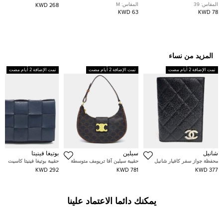
جلدي أبيض/وردي سويدي لاري
بطبعة أوبسيشن كريم مقاس
صندوق مع الجمجمة بالكريست
المقاس:
39
المقاس:
M
268 KWD
مقاس 35
وسط (ميديم)
جلد عجل بنقشة ليوبارد بني
63 KWD
78 KWD
المزيد من نساء
تمت الإضافة 2 أيام مضت
تمت الإضافة 2 أيام مضت
تمت الإضافة 2 أيام مضت
شانيل
سيلين
بوتيغا فينيتا
محفظة جواز سفر كافيار شانيل
حقيبة سيلين آفا تريومف متوسطة
حقيبة بوتيغا فينيتا كاسيت
292 KWD
781 KWD
377 KWD
يمكنك دائما الاعتماد علينا