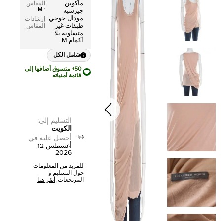
ماكوين
المقاس
M
:
جيرسيه
مودال خوخي
إرشادات
طبقات غير
المقاس
متساوية بلا
أكمام M
شامل الكل
50+ متسوق أضافها إلى
قائمة أمنياته
التسليم إلى
:
الكويت
أحصل عليه في
أغسطس 12,
2026
للمزيد من المعلومات
حول التسليم و
المرتجعات,
أنقر هنا