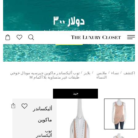
/
/
/
/
اكتشف
نساء
ملابس
بلايز
توب أليكساندر ماكوين جيرسيه مودال خوخي
النساء
طبقات غير متساوية بلا أكمام M
جيد
أليكساندر
ماكوين
توب
أليكساندر