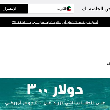
حن الخاصة بك
الإستمرار
أحصل على خصم %10 على أول طلب لك. إستعمل الرمز - WELCOME10
لة