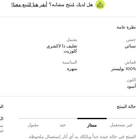
هل لديك مُنتج مشابه؟
أنقر هنا للبيع معنا!
نظرة عامة
جنس
يشمل
نسائي
تغليف ذا لاكشري
كلوزيت
قماش
المناسبة
100% بوليستر
سهرة
اللون
أسود
حالة المنتج
ال
الك
غير مستعمل
جيد
مقبول
ممتاز
سي
غض
المنتج في حالة جيدة جداً وبالكاد به أي أثار إستعمال ملحوظة.