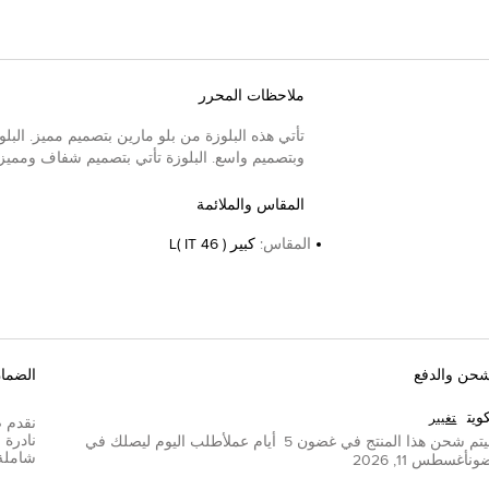
ملاحظات المحرر
تأتي هذه البلوزة من بلو مارين بتصميم مميز. البلو
وبتصميم واسع. البلوزة تأتي بتصميم شفاف ومميز.
المقاس والملائمة
المقاس
:
كبير L( IT 46 )
شحن والدفع
الضما
ويت
تغيير
تم شحن هذا المنتج في غضون
5
أيام عمل
أطلب اليوم ليصلك في
شاملة
ون
أغسطس 11, 2026