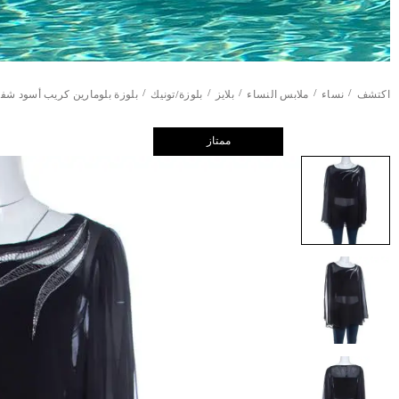
/
/
/
/
/
اكتشف
نساء
ملابس النساء
بلايز
بلوزة/تونيك
بلوزة بلومارين كريب أسود شفا
ممتاز