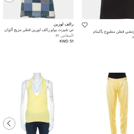
رالف لورين
تي شيرت بولو رالف لورين قطن مزيج ألوان
تشي قطن مطبوع بأكمام
بيكيه شيك سليم فيت مقاس متوسط
المقاس:
M
مقاس صغير جداً (اكس اكس
51 KWD