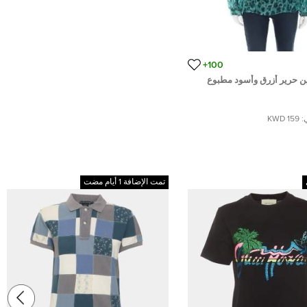
100+
ين حرير أزرق وأسود مطبوع
:
159 KWD
تمت الإضافة 1 أيام مضت