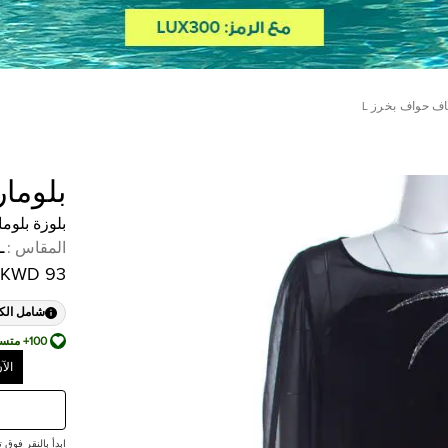
ف حواف بخرز L
بلومار
بلوزة بلوم
المقاس
:
L
93 KWD
شامل الك
100+ متسوق أضافها إلى قائمة أمنياته
الآ
ابدأ بالنقر فوق تقديم ع