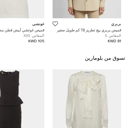
بربري
غوتشي
قميص بربري بيج تطريز TB كم طويل صغير
قميص غوتشي أبيض قطن مطب
قصيرة مقاس صغير جدًا (إك
المقاس:
S
المقاس:
XXS
105 KWD
81 KWD
تسوق من بلومارين