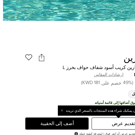
ين
ارين كريب أسود شفاف حواف بخرز L
إرشادات المقاس
)
181 KWD
49
%
(
خصم على
ل
ن يمكنك شراء هذه المنتجات بالسعر الذي تريده
تقديم عرض
أضف إلى الحقيبة
رض أو انقر فوق i لمعرفة كيفية عمله