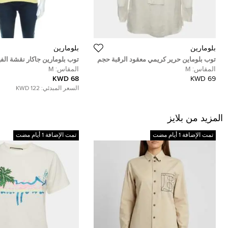
بلومارين
بلومارين
توب بلوماين حرير كريمي معقود الرقبة حجم
توب بلومارين جاكار نقشة الف
وسط
مزخرف ظهر مكشوف M
المقاس:
M
المقاس:
M
68 KWD
69 KWD
السعر المبدئي:
122 KWD
المزيد من بلايز
تمت الإضافة 1 أيام مضت
تمت الإضافة 1 أيام مضت