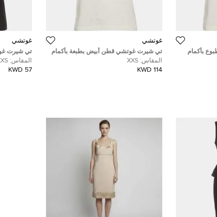
غوتشي
غوتشي
وع بأكمام
تي شيرت غوتشي قطن أبيض بطبعة بأكمام
تي شيرت غو
س إكس سمول)
قصيرة مقاس صغير جدًا - إكس إكس سمول
قصيرة أسود 
المقاس:
XXS
المقاس:
XXS
سمول)
57 KWD
114 KWD