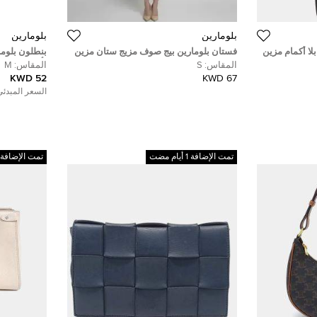
بلومارين
بلومارين
ا أكمام مزين
فستان بلومارين بيج صوف مزيج ستان مزين
بنطلون بلوما
بالكريستال صغير
بأرجل ضيقة M
المقاس:
S
المقاس:
M
52 KWD
67 KWD
السعر المبدئي
تمت الإضافة 1 أيام مضت
تمت الإضافة 1 أيام مضت