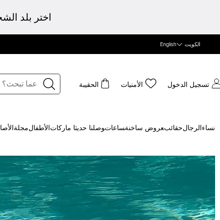
اختر بلد الش
الكويت
English
تسجيل الدخول
الأمنيات
الحقيبة
نساء
الرجال
حقائب
‍عروض ساخنة
‍ساعات
‍وصلنا حديثا
‍ ماركات
الأطفال
مجلة
الأصا