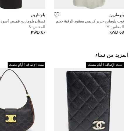
بلومارين
بلومارين
توب بلوماين حرير كريمي معقود الرقبة حجم
فستان بلومارين قميص أسود بل
وسط
طول متوسط ميدي متوسط
المقاس:
M
المقاس:
S
67 KWD
69 KWD
المزيد من نساء
تمت الإضافة 1 أيام مضت
تمت الإضافة 1 أيام مضت