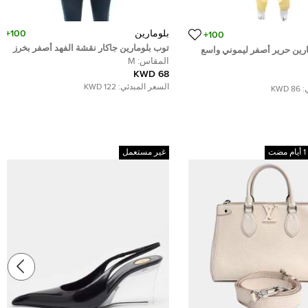
بلومارين
100+
100+
توب بلومارين جاكار نقشة الفهد أصفر بخرز
رين حرير أصفر ليموني واسع
مزخرف ظهر مكشوف M
المقاس:
M
68 KWD
السعر المبدئي:
122 KWD
:
86 KWD
غير مستعمل