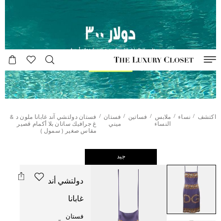
/
/
/
/
/
اكتشف
نساء
ملابس
فساتين
فستان
فستان دولتشي آند غابانا ملون د &
النساء
ميني
غ جرافيك ساتان بلا أكمام قصير
مقاس صغير ( سمول )
جيد
دولتشي أند
غابانا
فستان