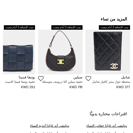
المزيد من نساء
تمت الإضافة 2 أيام مضت
تمت الإضافة 2 أيام مضت
تمت الإضافة 2 أيام مضت
شانيل
سيلين
بوتيغا فينيتا
محفظة جواز سفر كافيار شانيل
حقيبة سيلين آفا تريومف متوسطة
حقيبة بوتيغا فينيتا كاسيت
292 KWD
781 KWD
377 KWD
اقتراحات مختارة يدويًّا
دولتشي أند غابانا حقائب النساء
دولتشي أند غابانا أحذية النساء