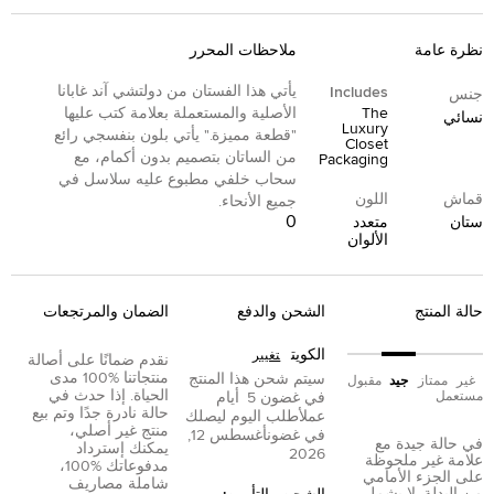
نظرة عامة
ملاحظات المحرر
يأتي هذا الفستان من دولتشي آند غابانا
Includes
جنس
The
الأصلية والمستعملة بعلامة كتب عليها
نسائي
Luxury
"قطعة مميزة." يأتي بلون بنفسجي رائع
Closet
من الساتان بتصميم بدون أكمام، مع
Packaging
سحاب خلفي مطبوع عليه سلاسل في
قماش
اللون
جميع الأنحاء.
0
ستان
متعدد
الألوان
حالة المنتج
الشحن والدفع
الضمان والمرتجعات
الكويت
تغيير
نقدم ضمانًا على أصالة
منتجاتنا %100 مدى
سيتم شحن هذا المنتج
غير
ممتاز
جيد
مقبول
الحياة. إذا حدث في
مستعمل
في غضون
5
أيام
حالة نادرة جدًا وتم بيع
عمل
أطلب اليوم ليصلك
منتج غير أصلي،
في غضون
أغسطس 12,
في حالة جيدة مع
يمكنك إسترداد
2026
علامة غير ملحوظة
مدفوعاتك %100،
على الجزء الأمامي
شاملة مصاريف