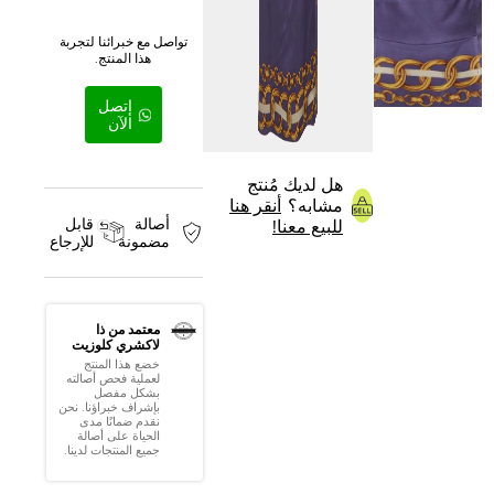
تواصل مع خبرائنا لتجربة
هذا المنتج.
إتصل
الآن
هل لديك مُنتج
مشابه؟
أنقر هنا
أصالة
قابل
للبيع معنا!
مضمونة
للإرجاع
معتمد من ذا
لاكشري كلوزيت
خضع هذا المنتج
لعملية فحص أصالته
بشكل مفصل
بإشراف خبراؤنا. نحن
نقدم ضمانًا مدى
الحياة على أصالة
جميع المنتجات لدينا.