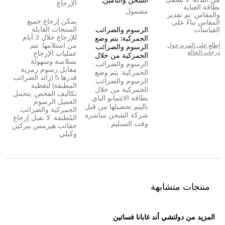
من البدلة. لا يشمل
الشحن والتأمين:
الإرجاع.
بطاقة العناية
مشمول
والمقاس. تم تقدير
يمكن إرجاع جميع
المقاس بناءً على
المنتجات القابلة
القياسات.
الرسوم والضرائب
للإرجاع خلال 3 أيام
الجمركية: يتم وضع
من استلامها. تتم
إطلع على المزيد حول
الرسوم والضرائب
درجات الحالة
عمليات الإرجاع
الجمركية من خلال
بسلاسة وسهولة
الرسوم والضرائب
مقابل رسوم رمزية
الجمركية: يتم وضع
قدرها 5 (زائد الضرائب
الرسوم والضرائب
المطبقة) لتغطية
الجمركية من خلال
تكاليف الفحص. يتحمل
بطاقة الائتمان
و
الباي
العميل الرسوم
بال
يتم تحصيلها من قبل
الجمركية والضرائب
شركة الشحن مباشرة
المُطبقة. لا نقبل إرجاع
وقت التسليم .
حقائب هيرمس بيركين
وكيلي.
منتجات متشابهة
المزيد من دولتشي أند غابانا فساتين