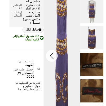
دولتشي آند
غابانا ملون د
المقاس
S
:
& غ جرافيك
ساتان بلا
إرشادات
أكمام قصير
المقاس
مقاس صغير (
سمول )
شامل الكل
10+ متسوق أضافها إلى
قائمة أمنياته
التسليم إلى
:
الكويت
أحصل عليه في
أغسطس 12,
2026
للمزيد من المعلومات
حول التسليم و
المرتجعات,
أنقر هنا