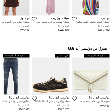
بوتشي
سيلف بورتريت
أودميوز
فستان إميليو بوتشي ملون مطبوع
فستان سيلف بورتريه شبكي وردي
فستان ميني بدون أكمام مزدو
إيريدي كريب بدون أكتاف كادي
مرصع بأحجار الراين مجمع ميدي
الصدر كريب برغندي أودميوز
المقاس:
M
المقاس:
M
المقاس:
S
قصير متوسط
مقاس متوسط - ميديام
مقاس صغير
53 KWD
106 KWD
102 KWD
تسوق من دولتشي أند غابانا
تمت الإضافة 1 أيام مضت
غير مستعمل
تمت الإضافة 2 أيام مضت
دولتشي أند غابانا
دولتشي أند غابانا
دولتشي أند غابانا
حقيبة كلتش مغلف بسحاب جلد
حذاء رياضي دولتشي أند غابانا DG
بنطلون جينز دولتشي أند غابانا
أبيض دولتشي أند غابانا
كوشن منسوج جلد سويدي أسود
نحيف ممزق الدينم الأزرق م
المقاس:
43
المقاس:
M
83 KWD
برباط مقاس 43
واسع 36 بوصة كبير جداً - إ
63 KWD
126 KWD
لارج