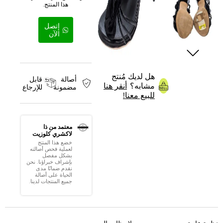
هذا المنتج.
إتصل
الآن
هل لديك مُنتج
أصالة
قابل
مشابه؟
أنقر هنا
مضمونة
للإرجاع
للبيع معنا!
معتمد من ذا
لاكشري كلوزيت
خضع هذا المنتج
لعملية فحص أصالته
بشكل مفصل
بإشراف خبراؤنا. نحن
نقدم ضمانًا مدى
الحياة على أصالة
جميع المنتجات لدينا.