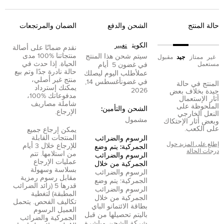
حالة المنتج
الشحن والدفع
الضمان والمرتجعات
الكويت
تغيير
نقدم ضمانًا على أصالة
منتجاتنا %100 مدى
سيتم شحن هذا المنتج
غير
ممتاز
جيد
مقبول
الحياة. إذا حدث في
مستعمل
في غضون
5
أيام
حالة نادرة جدًا وتم بيع
عمل
أطلب اليوم ليصلك
منتج غير أصلي،
في غضون
أغسطس 14,
المنتج في حالة
يمكنك إسترداد
2026
جيدة بخلاف بعض
مدفوعاتك %100،
أثار الإستعمال
شاملة مصاريف
الملحوظة على
الشحن والتأمين:
الإرجاع.
النعل الخارجي
مشمول
وبعض أثار الإحتكاك
على الكعب.
يمكن إرجاع جميع
المنتجات القابلة
الرسوم والضرائب
إطلع على المزيد حول
للإرجاع خلال 3 أيام
الجمركية: يتم وضع
درجات الحالة
من استلامها. تتم
الرسوم والضرائب
عمليات الإرجاع
الجمركية من خلال
بسلاسة وسهولة
الرسوم والضرائب
مقابل رسوم رمزية
الجمركية: يتم وضع
قدرها 5 (زائد الضرائب
الرسوم والضرائب
المطبقة) لتغطية
الجمركية من خلال
تكاليف الفحص. يتحمل
بطاقة الائتمان
و
الباي
العميل الرسوم
بال
يتم تحصيلها من قبل
الجمركية والضرائب
شركة الشحن مباشرة