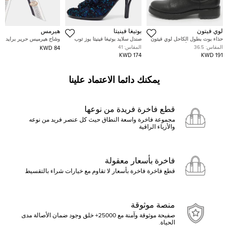
لوي فيتون
بوتيغا فينيتا
هيرمس
حذاء بوت بطول الكاحل لوي فيتون
صندل سلايد بوتيغا فينيتا بوز توب
وشاح هيرميس حرير برايد دي
"فاست رايد" جلد أسود مقاس 36.5
ملون تويد مقاس 41
متعدد الألوان
المقاس:
36.5
المقاس:
41
84 KWD
174 KWD
191 KWD
يمكنك دائما الاعتماد علينا
قطع فاخرة فريدة من نوعها
مجموعة فاخرة واسعة النطاق حيث كل عنصر فريد من نوعه
والأزياء الراقية
فاخرة بأسعار معقولة
قطع فاخرة فاخرة بأسعار لا تقاوم مع خيارات شراء بالتقسيط
منصة موثوقة
صفيحة موثوقة وآمنة مع 25000+ خلق وجود ضمان الأصالة مدى
الحياة.