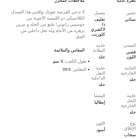
نظرة عامة
ملاحظات المحرر
لا تدعي الفرصة تفوتك وإقتني هذا الصندل
جنس
يشمل
الكلاسيكي ذو اللمسة الأنثوية من
نسائي
تغليف
ذا
جوسيبي زانوتي! صُنع من الجلد و مزين
لاكشري
بزهرة من الأمام وله نعل داخلي من
كلوزيت
الجلد.
المعدن
خامة
المقاس والملائمة
البطانة
فضي
اللون
جلد
طول الكعب
:
9 سم
الخامة
خامة
المقاس
:
39.5
الخارجية
النعل
الداخلية
جلد
جلد
خامة
المنشأ
النعل
إيطاليا
الخارجية
جلد
نوع
اللون
الإغلاق
أسود
سحاب