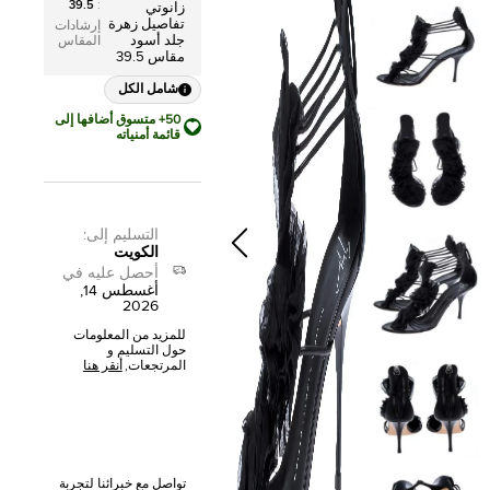
39.5
:
زانوتي
تفاصيل زهرة
إرشادات
جلد أسود
المقاس
مقاس 39.5
شامل الكل
50+ متسوق أضافها إلى
قائمة أمنياته
التسليم إلى
:
الكويت
أحصل عليه في
أغسطس 14,
2026
للمزيد من المعلومات
حول التسليم و
المرتجعات,
أنقر هنا
تواصل مع خبرائنا لتجربة