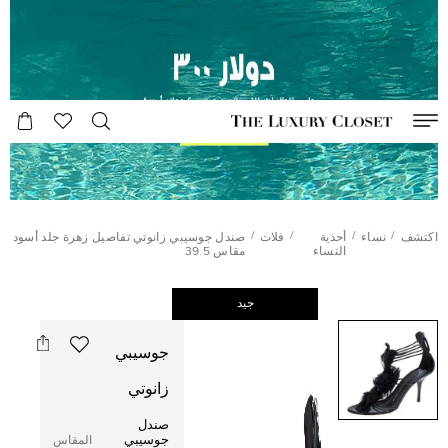
/
/
/
/
اكتشف
نساء
أحذية
فلات
صندل جوسيبي زانوتي تفاصيل زهرة جلد أسود
النساء
مقاس 39.5
جيد
جوسيبي
زانوتي
صندل
جوسيبي
المقاس