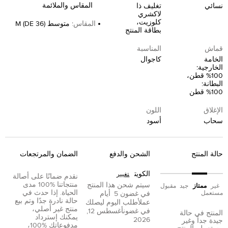
المقاس والملائمة
نسائي
تغليف ذا
لاكشري
كلوزيت،
المقاس
:
متوسط M (DE 36)
بطاقة المنتج
قماش
المناسبة
الخامة
كاجوال
الخارجية:
100% قطن،
البطانة:
100% قطن
الإغلاق
اللون
سحاب
أسود
حالة المنتج
الشحن والدفع
الضمان والمرتجعات
الكويت
تغيير
نقدم ضمانًا على أصالة
منتجاتنا %100 مدى
سيتم شحن هذا المنتج
غير
ممتاز
جيد
مقبول
الحياة. إذا حدث في
مستعمل
في غضون
5
أيام
حالة نادرة جدًا وتم بيع
عمل
أطلب اليوم ليصلك
منتج غير أصلي،
في غضون
أغسطس 12,
المنتج في حالة
يمكنك إسترداد
2026
جيدة جداً وغير
مدفوعاتك %100،