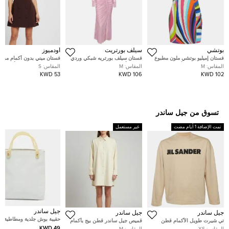
بوتشي
سيلف بورتريت
أودميوز
فستان إميليو بوتشي ملون مطبوع
فستان سيلف بورتريه شبكي وردي
فستان ميني بدون أكمام مزدو
إيريدي كريب بدون أكتاف كادي
مرصع بأحجار الراين مجمع ميدي
الصدر كريب برغندي أودميوز
المقاس:
M
المقاس:
M
المقاس:
S
قصير متوسط
مقاس متوسط - ميديام
مقاس صغير
53 KWD
106 KWD
102 KWD
تسوق من جيل ساندر
تمت الإضافة 1 أيام مضت
غير مستعمل
جيل ساندر
جيل ساندر
جيل ساندر
حقيبة بوش جلدية ومطاطية ص
تي شيرت طويل الأكمام قطن
قميص جيل ساندر قطن بيج بأكمام
بيضاء جيل ساندر
بشعار جيب ساندير بيج مقاس
طويلة كبير
49 KWD