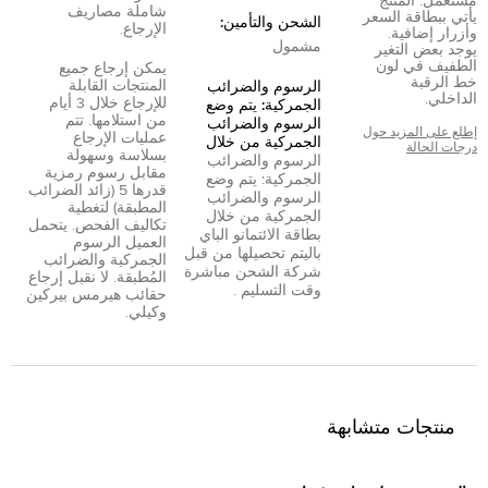
مستعمل. المنتج
شاملة مصاريف
يأتي ببطاقة السعر
الشحن والتأمين:
الإرجاع.
وأزرار إضافية.
مشمول
يوجد بعض التغير
الطفيف في لون
يمكن إرجاع جميع
خط الرقبة
المنتجات القابلة
الرسوم والضرائب
الداخلي.
للإرجاع خلال 3 أيام
الجمركية: يتم وضع
من استلامها. تتم
الرسوم والضرائب
إطلع على المزيد حول
عمليات الإرجاع
الجمركية من خلال
درجات الحالة
بسلاسة وسهولة
الرسوم والضرائب
مقابل رسوم رمزية
الجمركية: يتم وضع
قدرها 5 (زائد الضرائب
الرسوم والضرائب
المطبقة) لتغطية
الجمركية من خلال
تكاليف الفحص. يتحمل
بطاقة الائتمان
و
الباي
العميل الرسوم
بال
يتم تحصيلها من قبل
الجمركية والضرائب
شركة الشحن مباشرة
المُطبقة. لا نقبل إرجاع
وقت التسليم .
حقائب هيرمس بيركين
وكيلي.
منتجات متشابهة