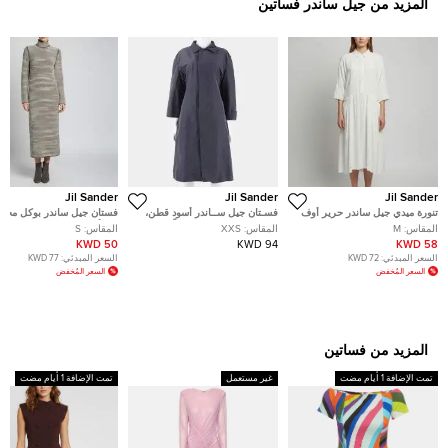
المزيد من جيل ساندر فساتين
Jil Sander
Jil Sander
Jil Sander
تنورة ميدي جيل ساندر حرير أوف
فسـتان جيل ســاندر أسود قطن،
فستان جيل ساندر بوكل محا
وايت مخلوط مقاس متوسط -
بوليستر بحجـم صغـير جداً
بني/أبيض برقبة قبة طويلة بح
المقاس:
M
المقاس:
XXS
المقاس:
S
ميديوم
صغير
50 KWD
94 KWD
58 KWD
السعر المبدئي:
72 KWD
السعر المبدئي:
77 KWD
السعر المُخفض
السعر المُخفض
المزيد من فساتين
تمت الإضافة 1 أيام مضت
غير مستعمل
تمت الإضافة 1 أيام مضت