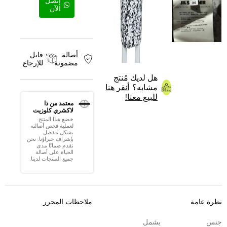
إتصل
الآن
أصالة
قابل
مضمونة
للإرجاع
هل لديك مُنتج
مشابه؟
أنقر هنا
للبيع معنا!
معتمد من ذا
لاكشري كلوزيت
خضع هذا المنتج
لعملية فحص أصالته
بشكل مفصل
بإشراف خبراؤنا. نحن
نقدم ضمانًا مدى
الحياة على أصالة
جميع المنتجات لدينا.
نظرة عامة
ملاحظات المحرر
جنس
يشمل