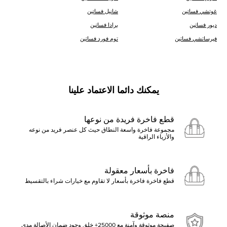
غوتشي فساتين
شانيل فساتين
ديور فساتين
برادا فساتين
فيرساتشي فساتين
توم فورد فساتين
يمكنك دائما الاعتماد علينا
قطع فاخرة فريدة من نوعها
مجموعة فاخرة واسعة النطاق حيث كل عنصر فريد من نوعه
والأزياء الراقية
فاخرة بأسعار معقولة
قطع فاخرة فاخرة بأسعار لا تقاوم مع خيارات شراء بالتقسيط
منصة موثوقة
صفيحة موثوقة وآمنة مع 25000+ خلق وجود ضمان الأصالة مدى