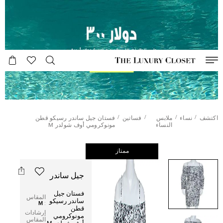
/
/
/
/
اكتشف
نساء
ملابس
فساتين
فستان جيل ساندر رسيكو قطن
النساء
مونوكرومي أوف شولدر M
ممتاز
جيل ساندر
فستان جيل
المقاس
ساندر رسيكو
M
:
قطن
إرشادات
مونوكرومي
المقاس