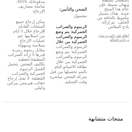
إستعمال بسيطة
مدفوعاتك %100،
وبهتان بسيط، فإن
شاملة مصاريف
حالة هذا المنتج
الشحن والتأمين:
الإرجاع.
جيدة. هناك تنسيل
مشمول
ملحوظ بالحافة من
يمكن إرجاع جميع
الخلف. تم إزالة
المنتجات القابلة
بادج المقاس.
الرسوم والضرائب
للإرجاع خلال 3 أيام
الجمركية: يتم وضع
من استلامها. تتم
إطلع على المزيد حول
الرسوم والضرائب
درجات الحالة
عمليات الإرجاع
الجمركية من خلال
بسلاسة وسهولة
الرسوم والضرائب
مقابل رسوم رمزية
الجمركية: يتم وضع
قدرها 5 (زائد الضرائب
الرسوم والضرائب
المطبقة) لتغطية
الجمركية من خلال
تكاليف الفحص. يتحمل
بطاقة الائتمان
و
الباي
العميل الرسوم
بال
يتم تحصيلها من قبل
الجمركية والضرائب
شركة الشحن مباشرة
المُطبقة. لا نقبل إرجاع
وقت التسليم .
حقائب هيرمس بيركين
وكيلي.
منتجات متشابهة