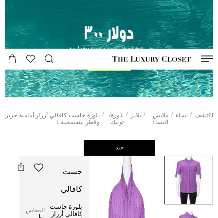
/
/
/
/
/
اكتشف
نساء
ملابس
بلايز
بلوزة/
بلوزة جاست كافالي أزرار أمامية حرير
النساء
تونيك
وقطن بنفسجية L
جيد
جست
كافالي
بلوزة جاست
المقاس
كافالي أزرار
L
: