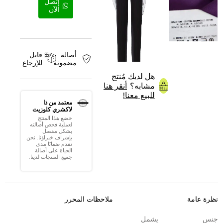
إتصل
الآن
أصالة
قابل
مضمونة
للإرجاع
هل لديك مُنتج
مشابه؟
أنقر هنا
للبيع معنا!
معتمد من ذا
لاكشري كلوزيت
خضع هذا المنتج
لعملية فحص أصالته
بشكل مفصل
بإشراف خبراؤنا. نحن
نقدم ضمانًا مدى
الحياة على أصالة
جميع المنتجات لدينا.
نظرة عامة
ملاحظات المحرر
جنس
يشمل