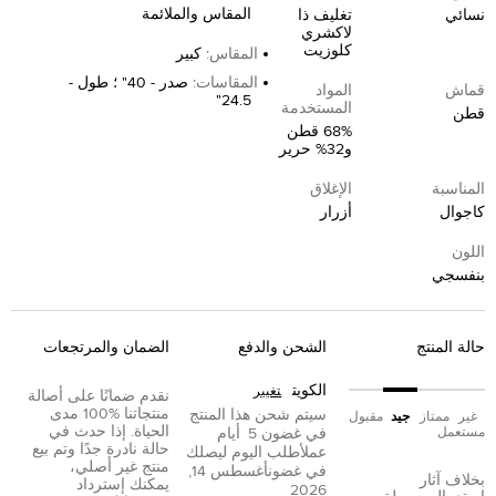
المقاس والملائمة
نسائي
تغليف ذا
لاكشري
كلوزيت
المقاس
:
كبير
المقاسات
:
صدر - 40" ؛ طول -
قماش
المواد
24.5"
المستخدمة
قطن
68% قطن
و32% حرير
المناسبة
الإغلاق
كاجوال
أزرار
اللون
بنفسجي
حالة المنتج
الشحن والدفع
الضمان والمرتجعات
الكويت
تغيير
نقدم ضمانًا على أصالة
منتجاتنا %100 مدى
سيتم شحن هذا المنتج
غير
ممتاز
جيد
مقبول
الحياة. إذا حدث في
مستعمل
في غضون
5
أيام
حالة نادرة جدًا وتم بيع
عمل
أطلب اليوم ليصلك
منتج غير أصلي،
في غضون
أغسطس 14,
بخلاف آثار
يمكنك إسترداد
2026