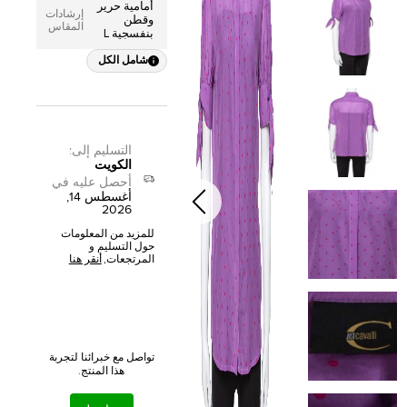
أمامية حرير
إرشادات
وقطن
المقاس
بنفسجية L
شامل الكل
التسليم إلى
:
الكويت
أحصل عليه في
أغسطس 14,
2026
للمزيد من المعلومات
حول التسليم و
المرتجعات,
أنقر هنا
تواصل مع خبرائنا لتجربة
هذا المنتج.