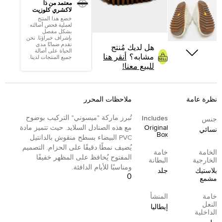
معتمد من ذا
لاكشري كلوزيت
خضع هذا المنتج
لعملية فحص أصالته
بشكل مفصل
بإشراف خبراؤنا. نحن
نقدم ضمانًا مدى
هل لديك مُنتج
الحياة على أصالة
مشابه؟
أنقر هنا
جميع المنتجات لدينا.
للبيع معنا!
نظرة عامة
ملاحظات المحرر
تُبرز ماركة "ميسوني" التركيب بوضوح
Includes
جنس
Original
مع هذه الصنادل السلايد. حيث تتميز مادة
نسائي
Box
PVC البيضاء بسطح منقوش بالدانتيل
يُضيف نمطًا دقيقًا على الحزام. التصميم
الخامة
خامة
المفتوح يُحافظ على المظهر خفيفًا
الخارجية
البطانة
ومناسبًا للأيام الدافئة.
بلاستيك
جلد
0
مشمع
خامة
المنشأ
النعل
إيطاليا
الداخلية