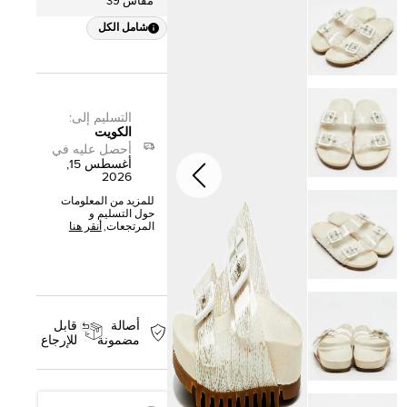
مقاس 39
شامل الكل
التسليم إلى
:
الكويت
أحصل عليه في
أغسطس 15,
2026
للمزيد من المعلومات
حول التسليم و
المرتجعات,
أنقر هنا
أصالة
قابل
مضمونة
للإرجاع