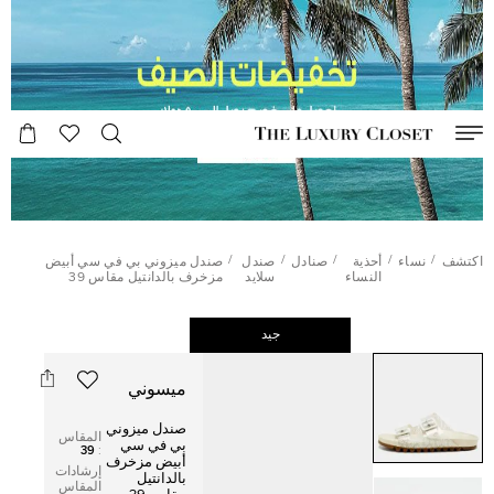
/
/
/
/
/
اكتشف
نساء
أحذية
صنادل
صندل
صندل ميزوني بي في سي أبيض
النساء
سلايد
مزخرف بالدانتيل مقاس 39
جيد
ميسوني
صندل ميزوني
المقاس
بي في سي
39
:
أبيض مزخرف
إرشادات
بالدانتيل
المقاس