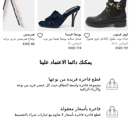
لوي فيتون
بوتيغا فينيتا
هيرمس
حذاء بوت بطول الكاحل لوي فيتون
صندل سلايد بوتيغا فينيتا بوز توب
وشاح هيرميس حرير برايد دي
"فاست رايد" جلد أسود مقاس 36.5
ملون تويد مقاس 41
متعدد الألوان
المقاس:
36.5
المقاس:
41
84 KWD
174 KWD
191 KWD
يمكنك دائما الاعتماد علينا
قطع فاخرة فريدة من نوعها
مجموعة فاخرة واسعة النطاق حيث كل عنصر فريد من نوعه
والأزياء الراقية
فاخرة بأسعار معقولة
قطع فاخرة فاخرة بأسعار لا تقاوم مع خيارات شراء بالتقسيط