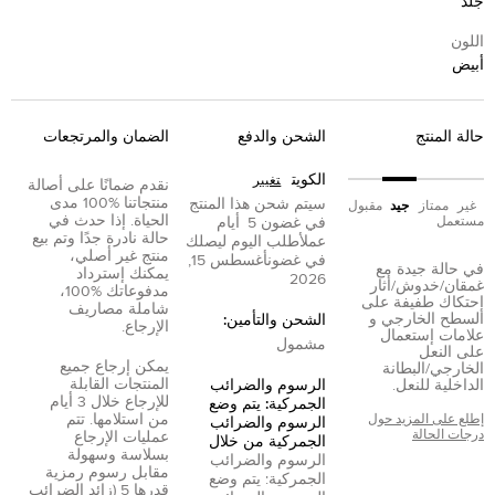
جلد
اللون
أبيض
حالة المنتج
الشحن والدفع
الضمان والمرتجعات
الكويت
تغيير
نقدم ضمانًا على أصالة
منتجاتنا %100 مدى
سيتم شحن هذا المنتج
غير
ممتاز
جيد
مقبول
الحياة. إذا حدث في
مستعمل
في غضون
5
أيام
حالة نادرة جدًا وتم بيع
عمل
أطلب اليوم ليصلك
منتج غير أصلي،
في غضون
أغسطس 15,
في حالة جيدة مع
يمكنك إسترداد
2026
غمقان/خدوش/أثار
مدفوعاتك %100،
إحتكاك طفيفة على
شاملة مصاريف
السطح الخارجي و
الشحن والتأمين:
الإرجاع.
علامات إستعمال
مشمول
على النعل
يمكن إرجاع جميع
الخارجي/البطانة
المنتجات القابلة
الداخلية للنعل.
الرسوم والضرائب
للإرجاع خلال 3 أيام
الجمركية: يتم وضع
من استلامها. تتم
إطلع على المزيد حول
الرسوم والضرائب
درجات الحالة
عمليات الإرجاع
الجمركية من خلال
بسلاسة وسهولة
الرسوم والضرائب
مقابل رسوم رمزية
الجمركية: يتم وضع
قدرها 5 (زائد الضرائب