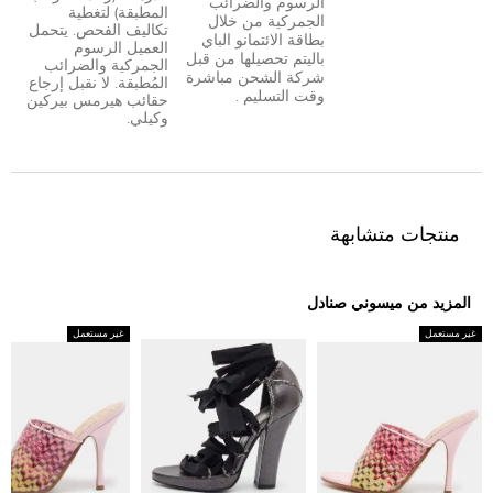
الرسوم والضرائب
المطبقة) لتغطية
الجمركية من خلال
تكاليف الفحص. يتحمل
بطاقة الائتمان
و
الباي
العميل الرسوم
بال
يتم تحصيلها من قبل
الجمركية والضرائب
شركة الشحن مباشرة
المُطبقة. لا نقبل إرجاع
وقت التسليم .
حقائب هيرمس بيركين
وكيلي.
منتجات متشابهة
المزيد من ميسوني صنادل
غير مستعمل
غير مستعمل