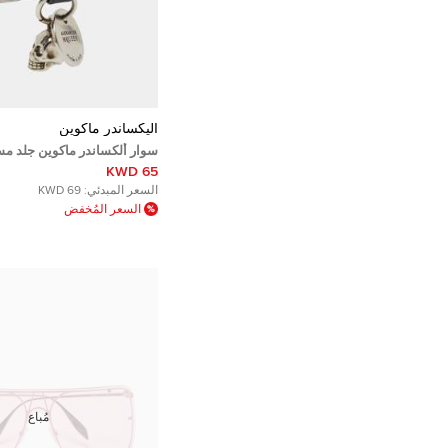
أليكساندر ماكوين
سوار ألكساندر ماكوين جلد م
سحر فضي اللون مزدوج الالتف
65 KWD
السعر المبدئي:
69 KWD
السعر المُخفض
مُباع