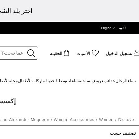
اختر بلد الش
الكويت
English
تسجيل الدخول
الأمنيات
الحقيبة
نساء
الرجال
حقائب
‍عروض ساخنة
‍ساعات
‍وصلنا حديثا
‍ ماركات
الأطفال
مجلة
الأصا
إكسسوار
rand Alexander Mcqueen
/
Women Accessories
/
Women
/
Discover
تصنيف حسب