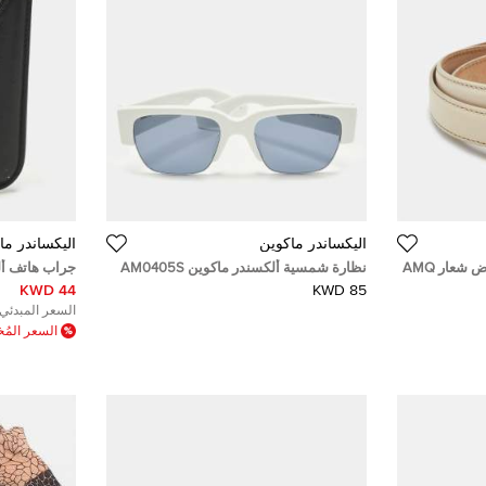
أليكساندر ماكوين
أليكساندر ما
حزام ألكساندر ماكوين جلد أبيض شعار AMQ
نظارة شمسية ألكسندر ماكوين AM0405S
جراب هاتف أل
بيضاء/زرقاء مربعة إطار
الجلد باللون ا
44 KWD
85 KWD
السعر المبدئي:
السعر الم