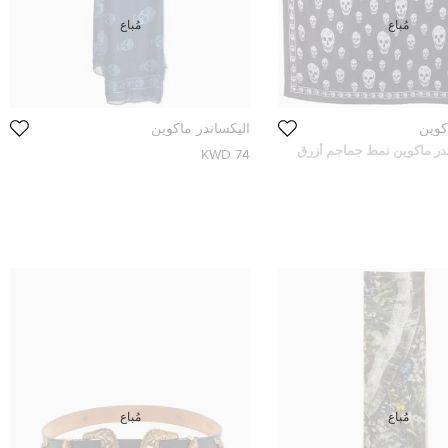
مُباع
مُباع
كوين
أليكساندر ماكوين
در ماكوين نمط جماجم أزرق
74 KWD
مُباع
مُباع