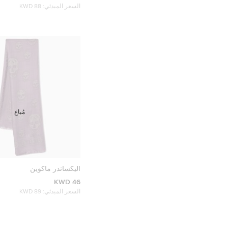
السعر المبدئي:
88 KWD
مُباع
أليكساندر ماكوين
46 KWD
السعر المبدئي:
89 KWD