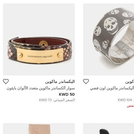
كوين
أليكساندر ماكوين
ليكساندر ماكوين لون فضي
سوار ألكساندر ماكوين متعدد الألوان بايثون
ل كريمي & أسود
50 KWD
104 KWD
السعر المبدئي:
73 KWD
ُخفض