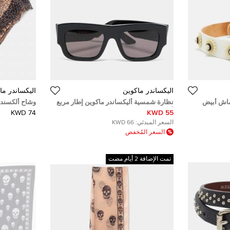
أليكساندر ماكوين
أليكساندر ما
ماش أبيض
نظارة شمسية أليكساندر ماكوين إطار مربع
أسود AM0449S
مودال، 15٪ حرير
74 KWD
55 KWD
السعر المبدئي:
66 KWD
السعر المُخفض
تمت الإضافة 2 أيام مضت