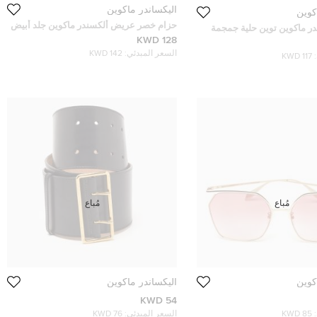
أليكساندر ماكوين
كوين
حزام خصر عريض ألكسندر ماكوين جلد أبيض
در ماكوين توين حلية جمجمة
بتفاصيل إبزيم 70 سم
128 KWD
فتوح
السعر المبدئي:
142 KWD
117 KWD
مُباع
مُباع
كوين
أليكساندر ماكوين
54 KWD
85 KWD
السعر المبدئي:
76 KWD