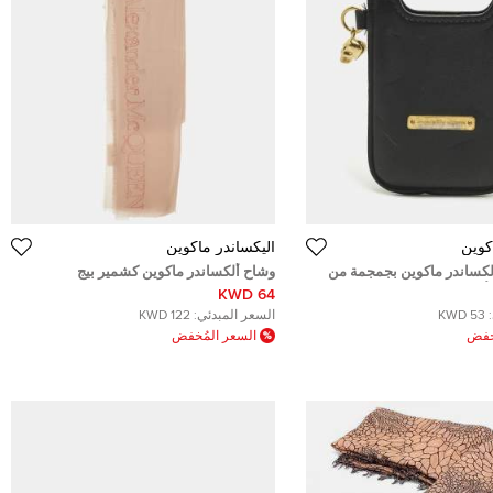
كوين
أليكساندر ماكوين
كساندر ماكوين بجمجمة من
وشاح ألكساندر ماكوين كشمير بيج
لأسود
64 KWD
53 KWD
السعر المبدئي:
122 KWD
ُخفض
السعر المُخفض