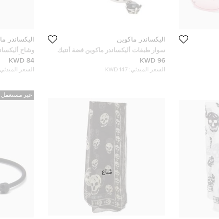
أليكساندر ماكوين
أليكساندر ما
سوار طبقات أليكساندر ماكوين فضة أنتيك
وشاح أليكسان
بدلاية قلب قفل
زهور أسود
84 KWD
96 KWD
السعر المبدئي:
147 KWD
السعر المبدئي:
غير مستعمل
مُباع