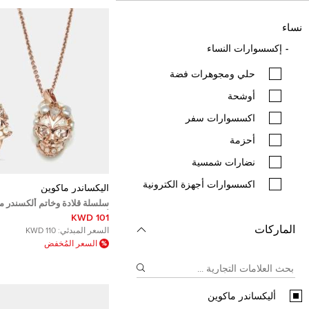
نساء
إكسسوارات النساء
حلي ومجوهرات فضة
أوشحة
اكسسوارات سفر
أحزمة
نضارات شمسية
اكسسوارات أجهزة الكترونية
أليكساندر ماكوين
سلسلة قلادة وخاتم ألكسندر 
ألواح ولؤلؤ كريستال مطلي با
101 KWD
الماركات
السعر المبدئي:
110 KWD
السعر المُخفض
أليكساندر ماكوين