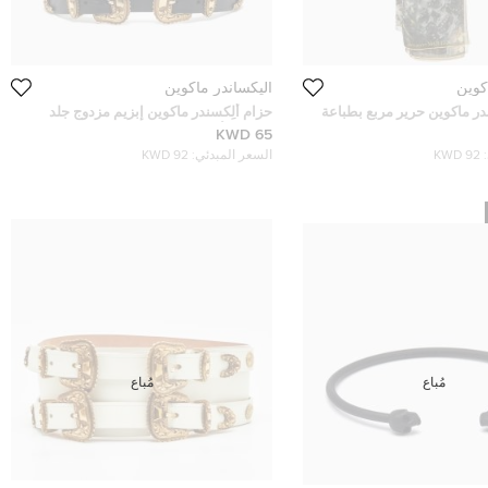
كوين
أليكساندر ماكوين
در ماكوين حرير مربع بطباعة
حزام ألِكسندر ماكوين إبزيم مزدوج جلد
منقوش أسود 75 سم
65 KWD
92 KWD
السعر المبدئي:
92 KWD
مُباع
مُباع