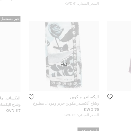
السعر المبدئي:
61 KWD
غير مستعمل
مُباع
أليكساندر ماكوين
أليكساندر ما
وشاح ألكسندر مكوين حرير ومودال مطبوع
وشاح اليكسان
جمجمة أبيض
76 KWD
الوسطى متعدد
117 KWD
قماش جورجي
السعر المبدئي:
85 KWD
غير مستعمل