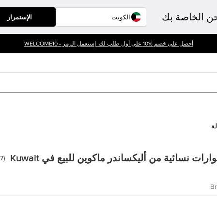
حن الخاصة بك
الإستمرار
أحصل على خصم %10 على أول طلب لك. إستعمل الرمز - WELCOME10
لة
ات نسائية من أليكساندر ماكوين للبيع في Kuwait
7
(
B