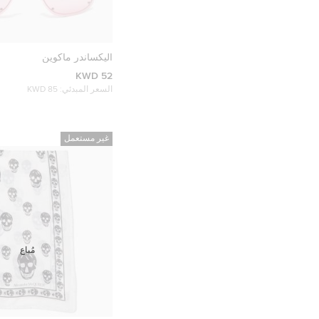
أليكساندر ماكوين
52 KWD
السعر المبدئي:
85 KWD
غير مستعمل
مُباع