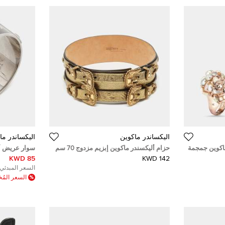
أليكساندر ماكوين
أليكساندر ما
ماكوين جمجمة
حزام أليكسندر ماكوين إبزيم مزدوج 70 سم
سوار عريض أ
لذهب الوردي
جلد ذهبي واسع
جمجمة اينامي
85 KWD
142 KWD
السعر المبدئي:
السعر الم