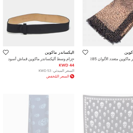
كوين
أليكساندر ماكوين
وشاح ألكسندر ماكوين متعدد الألوان 85٪
حزام وسط أليكساندر ماكوين قماش أسود
بأزرار كبس
44 KWD
السعر المبدئي:
53 KWD
السعر المُخفض