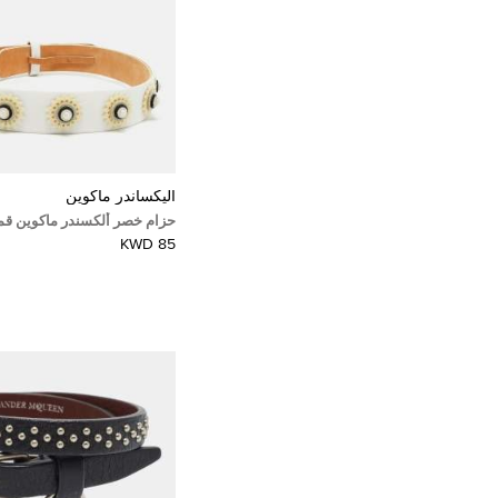
أليكساندر ماكوين
حزام خصر ألكسندر ماكوين ق
مزين
85 KWD