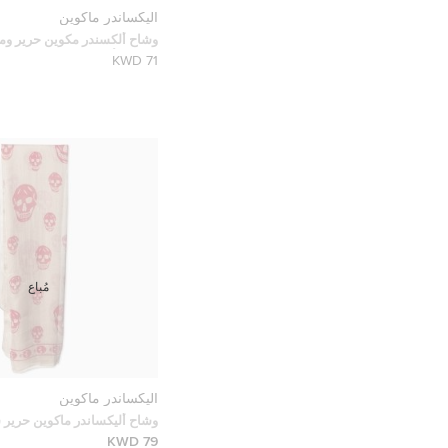
أليكساندر ماكوين
وشاح ألكسندر مكوين حرير وم
جمجمة أبيض
71 KWD
مُباع
أليكساندر ماكوين
وشاح أليكساندر ماكوين حرير
جماجم بيج
79 KWD