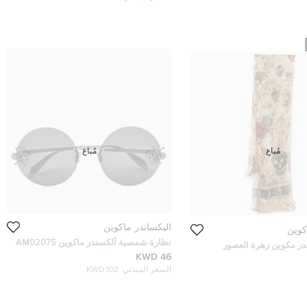
مُباع
مُباع
أليكساندر ماكوين
كوين
نظارة شمسية ألكسندر ماكوين AM0207S
در مكوين زهرة العصور
مستديرة عنكبوت أسود
46 KWD
ة الألوان طباعة جمجمة من
ت حرير
السعر المبدئي:
102 KWD