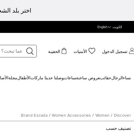
اختر بلد الش
الكويت
English
تسجيل الدخول
الأمنيات
الحقيبة
نساء
الرجال
حقائب
‍عروض ساخنة
‍ساعات
‍وصلنا حديثا
‍ ماركات
الأطفال
مجلة
الأصا
Brand Escada
/
Women Accessories
/
Women
/
Discover
تصنيف حسب