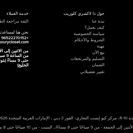
حول ذا لاكشري كلوزيت
خدمة العملاء
نبذة عنا
الثقة مراجعة الطي
كيف نعمل؟
نحن هنا لمساعدت
سياسة الخصوصية
+96522270152
الشروط والأحكام
uxurycloset.com
مهنة
من الاثنين إلى ال
بيع الآن
من الساعة 9
التسليم والمرتجعات
حتى 9 مساءً (ب
الضمان
الخليج)
تغيير تفضيلاتي
 ، الإمارات العربية المتحدة 502626
ين إلى الجمعة - من 9 صباحًا حتى 8 مساءًا،
,
السبت - من 10 صباحًا حتى 8 مساءًا،