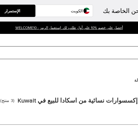
حن الخاصة بك
الإستمرار
أحصل على خصم %10 على أول طلب لك. إستعمل الرمز - WELCOME10
لة
إكسسوارات نسائية من اسكادا للبيع في Kuwait
(
3
منتج
)