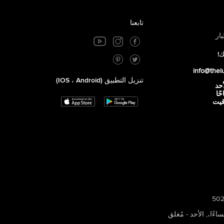
تابعنا
ار
ك!
info@thel
تنزيل التطبيق (iOS ، Android)
أحد
 صباحًا
توقيت
,
الأحد - مُغلق