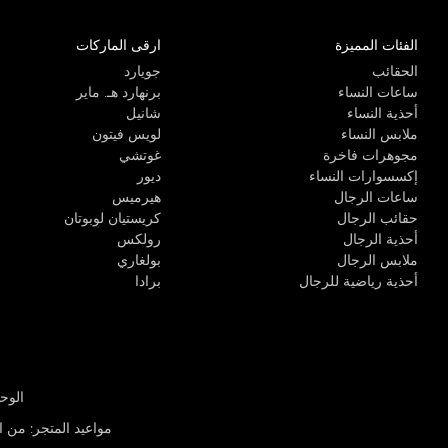
الفئات المميزة
ارقى الماركات
الحقائب
جويارد
ساعات النساء
برنهارد هـ. ماير
أحذية النساء
شانيل
ملابس النساء
لويس فيتون
مجوهرات فاخرة
غوتشي
إكسسوارات النساء
ديور
ساعات الرجال
هيرميس
حقائب الرجال
كريستيان لوبوتان
أحذية الرجال
رولكس
ملابس الرجال
بولغاري
أحذية رياضية للرجال
برادا
الوحدة R-10، مركز كيو إيست التجاري، القوز 3 دبي
مواعيد المتجر
:
من الأثن