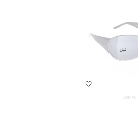
مُباع
93 KWD