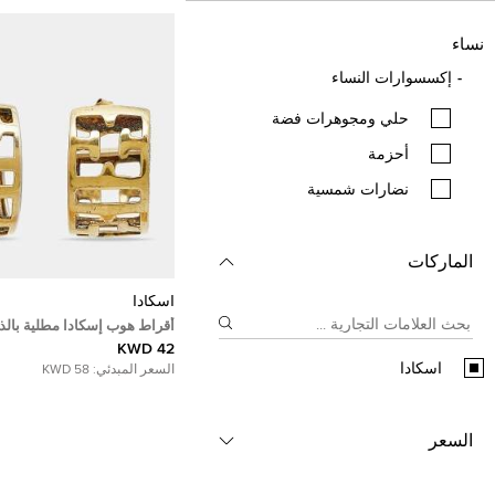
نساء
إكسسوارات النساء
حلي ومجوهرات فضة
أحزمة
نضارات شمسية
الماركات
اسكادا
أقراط هوب إسكادا مطلية بال
إسترليني كريستالات
42 KWD
اسكادا
السعر المبدئي:
58 KWD
السعر