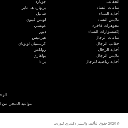
الحقائب
جويارد
ساعات النساء
برنهارد هـ. ماير
أحذية النساء
شانيل
ملابس النساء
لويس فيتون
مجوهرات فاخرة
غوتشي
إكسسوارات النساء
ديور
ساعات الرجال
هيرميس
حقائب الرجال
كريستيان لوبوتان
أحذية الرجال
رولكس
ملابس الرجال
بولغاري
أحذية رياضية للرجال
برادا
الوحدة R-10، مركز كيو إيست التجاري، القوز 3 دبي
مواعيد المتجر
:
من الأثن
@ 2020 حقوق التأليف والنشر لاكشري كلوزيت