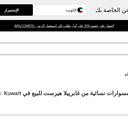
حن الخاصة بك
الإستمرار
أحصل على خصم %10 على أول طلب لك. إستعمل الرمز - WELCOME10
لة
وارات نسائية من غابرييلا هيرست للبيع في Kuwait
1
(