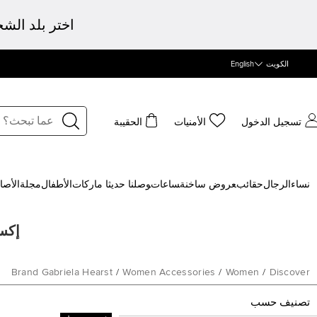
اختر بلد الش
الكويت
English
تسجيل الدخول
الأمنيات
الحقيبة
نساء
الرجال
حقائب
‍عروض ساخنة
‍ساعات
‍وصلنا حديثا
‍ ماركات
الأطفال
مجلة
الأصا
إكسس
Brand Gabriela Hearst
/
Women Accessories
/
Women
/
Discover
تصنيف حسب