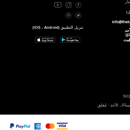
ار
ك!
info@thel
تنزيل التطبيق (iOS ، Android)
أحد
 صباحًا
توقيت
,
الأحد - مُغلق