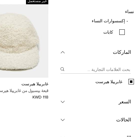
غير مستعمل
نساء
إكسسوارات النساء
كابات
الماركات
غابرييلا هيرست
غابرييلا هيرست
قبعة بيسبول من غابرييلا هيرس
بوكل مقاس متوسط
118 KWD
السعر
الحالات