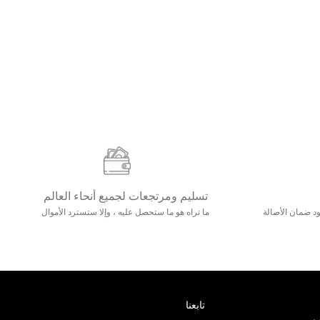
تسليم ومرتجعات لجميع أنحاء العالم
مع 25000+ خلق وجود ضمان الأصالة
ما تراه هو ما ستحصل عليه ، وإلا ستسترد الأموال
تابعنا