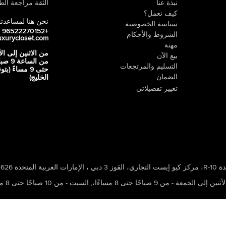
نبذة عنا
الثقة مراجعة الطي
كيف نعمل؟
نحن هنا لمساعدت
سياسة الخصوصية
+96522270152
الشروط والأحكام
uxurycloset.com
مهنة
من الاثنين إلى ال
بيع الآن
من الساعة 9
التسليم والمرتجعات
حتى 9 مساءً (ب
الضمان
الخليج)
تغيير تفضيلاتي
 ، الإمارات العربية المتحدة 502626
ين إلى الجمعة - من 9 صباحًا حتى 8 مساءًا،
,
السبت - من 10 صباحًا حتى 8 مساءًا،