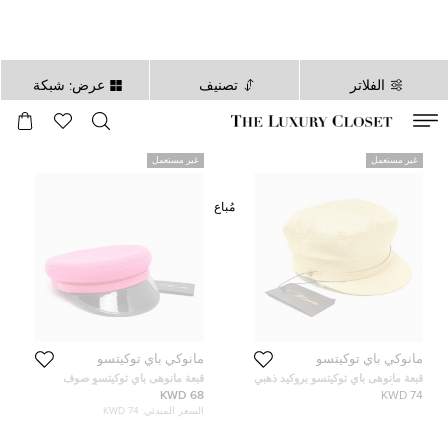
الفلاتر
تصنيف
عرض: شبكة
صالح لغاية
00
day
:
00
ساعة
:
undefined
دقائق
:
00
ثانية
غير مستعمل
غير مستعمل
مُباع
مانوكي باي توكيتسو
مانوكي باي توكيتسو
قبعة مانوهى باي توكيتسو بروكيد ذهبي
قبعة مانوهى باي توكيتسو صوف
صياد الأسماك اليوناني مقاس متوسط -
زهري فلوريست صائد الأسماك
68 KWD
74 KWD
ميديم
اليوناني مقاس متوسط - ميديم
السعر المبدئي:
74 KWD