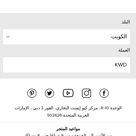
البلد
الكويت
العملة
KWD
الوحدة R-10، مركز كيو إيست التجاري، القوز 3 دبي ، الإمارات
العربية المتحدة 502626
مواعيد المتجر
من الأثنين إلى الجمعة - من 9 صباحًا حتى 8 مساءًا،