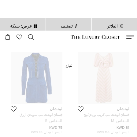
الفلاتر
تصنيف
عرض: شبكة
صالح لغاية
00
day
:
00
ساعة
:
undefined
دقائق
:
00
ثانية
مُباع
لونشان
لونشان
فستان لونغشامب كريب وردي/بيج
فستان لونغشامب سويدي أزرق
بتفاصيل عقدة وقصة ميدي مقاس
بأربطة صغير (سمول)
المقاس:
M
المقاس:
S
متوسط (ميديم)
75 KWD
81 KWD
السعر المبدئي:
155 KWD
السعر المبدئي:
85 KWD