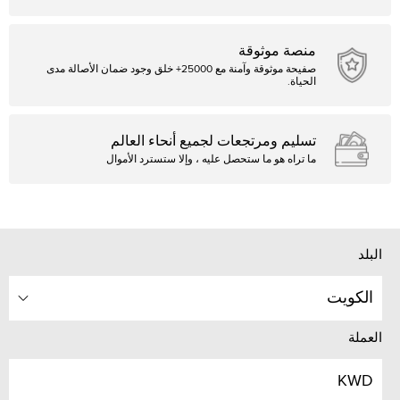
منصة موثوقة
صفيحة موثوقة وآمنة مع 25000+ خلق وجود ضمان الأصالة مدى
الحياة.
تسليم ومرتجعات لجميع أنحاء العالم
ما تراه هو ما ستحصل عليه ، وإلا ستسترد الأموال
البلد
الكويت
العملة
KWD