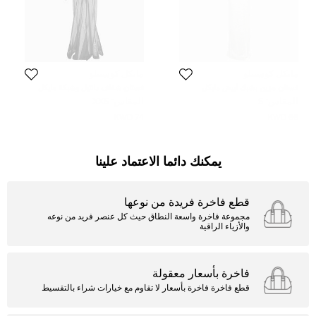
مايكل كوستيلو
مايكل كوستيلو
فستان مزين بشبك أبيض مايكل
فستان شفاف دانتيل وشبكة مايكل
كوستيلو هاربر صغير
كوستيلو إكس ريفولف أسود xx صغير
المقاس:
S
المقاس:
XXS
74 KWD
66 KWD
يمكنك دائما الاعتماد علينا
قطع فاخرة فريدة من نوعها
مجموعة فاخرة واسعة النطاق حيث كل عنصر فريد من نوعه
والأزياء الراقية
فاخرة بأسعار معقولة
قطع فاخرة فاخرة بأسعار لا تقاوم مع خيارات شراء بالتقسيط