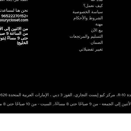
كيف نعمل؟
نحن هنا لمساعدت
سياسة الخصوصية
+96522270152
الشروط والأحكام
uxurycloset.com
مهنة
من الاثنين إلى ال
بيع الآن
من الساعة 9
التسليم والمرتجعات
حتى 9 مساءً (ب
الضمان
الخليج)
تغيير تفضيلاتي
 ، الإمارات العربية المتحدة 502626
ين إلى الجمعة - من 9 صباحًا حتى 8 مساءًا،
,
السبت - من 10 صباحًا حتى 8 مساءًا،