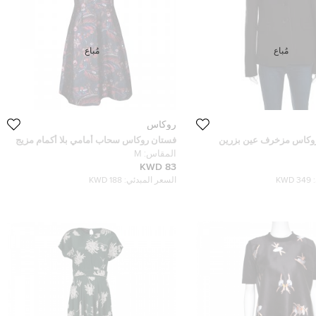
مُباع
مُباع
روكاس
روكاس مزخرف عين بزرين
فستان روكاس سحاب أمامي بلا أكمام مزيج
صوف حرير مطبوع كحلي M
المقاس:
M
83 KWD
349 KWD
السعر المبدئي:
188 KWD