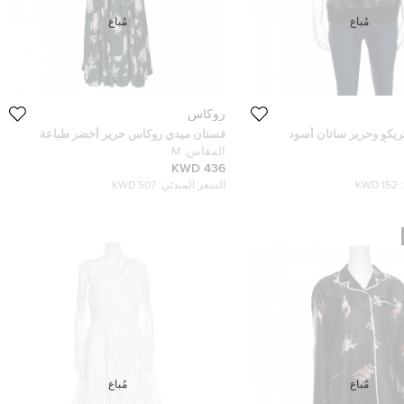
مُباع
مُباع
روكاس
يكو وحرير ساتان أسود
فستان ميدي روكاس حرير أخضر طباعة
ة بأكمام قصيرة L
الداليا M
المقاس:
M
436 KWD
152 KWD
السعر المبدئي:
507 KWD
مُباع
مُباع