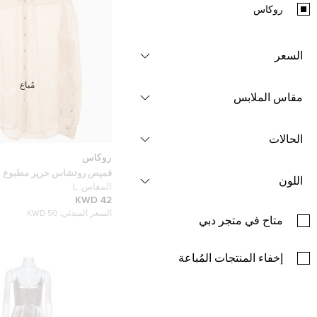
روكاس
السعر
مُباع
مقاس الملابس
الحالات
روكاس
قميص روتشاس حرير مطبوع بالي
اللون
شفاف كبير
المقاس:
L
42 KWD
السعر المبدئي:
50 KWD
متاح في متجر دبي
إخفاء المنتجات المُباعة