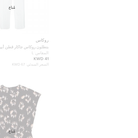
مُباع
روكاس
بنطلون روكاس جاكار قطن أب
واسعة L
المقاس:
L
41 KWD
السعر المبدئي:
67 KWD
مُباع