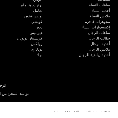
ساعات النساء
برنهارد هـ. ماير
أحذية النساء
شانيل
ملابس النساء
لويس فيتون
مجوهرات فاخرة
غوتشي
إكسسوارات النساء
ديور
ساعات الرجال
هيرميس
حقائب الرجال
كريستيان لوبوتان
أحذية الرجال
رولكس
ملابس الرجال
بولغاري
أحذية رياضية للرجال
برادا
الوحدة R-10، مركز كيو إيست التجاري، القوز 3 دبي
مواعيد المتجر
:
من الأثن
@ 2020 حقوق التأليف والنشر لاكشري كلوزيت