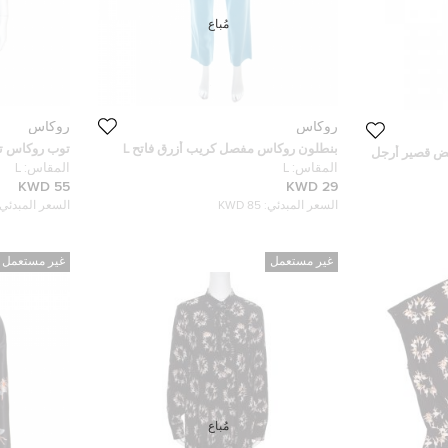
مُباع
روكاس
روكاس
بنطلون روكاس مفصل كريب أزرق فاتح L
توب روكاس تر
يض قصير أرجل
باليرينا مطبوع
المقاس:
L
المقاس:
L
55 KWD
29 KWD
السعر المبدئي:
85 KWD
السعر المبدئي:
غير مستعمل
غير مستعمل
مُباع