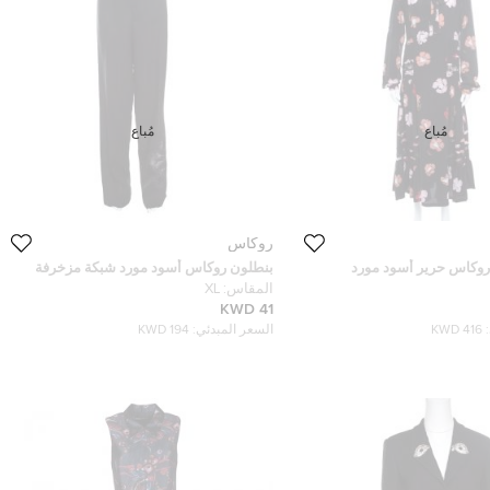
مُباع
مُباع
روكاس
وكاس حرير أسود مورد
بنطلون روكاس أسود مورد شبكة مزخرفة
قلمة M
مفصل XL
المقاس:
XL
41 KWD
416 KWD
السعر المبدئي:
194 KWD