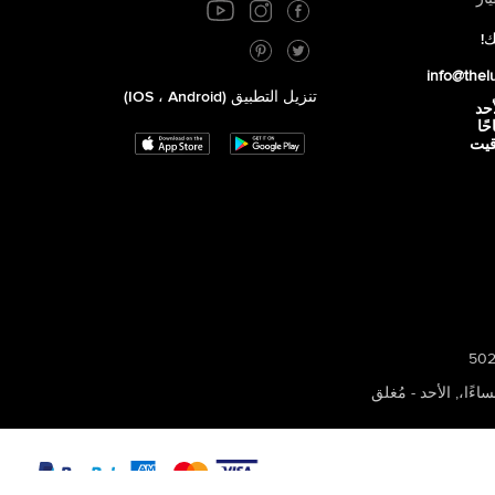
ك!
info@thel
تنزيل التطبيق (iOS ، Android)
أحد
 صباحًا
توقيت
,
الأحد - مُغلق