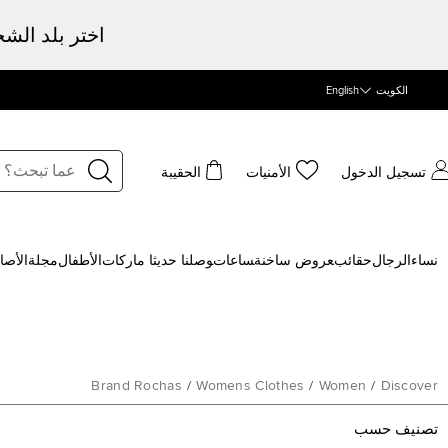
اختر بلد الش
الكويت
English
تسجيل الدخول
الأمنيات
الحقيبة
نساء
الرجال
حقائب
‍عروض ساخنة
‍ساعات
‍وصلنا حديثا
‍ ماركات
الأطفال
مجلة
الأصا
Brand Rochas
/
Womens Clothes
/
Women
/
Discover
تصنيف حسب