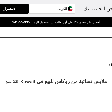
حن الخاصة بك
الإستمرار
أحصل على خصم %10 على أول طلب لك. إستعمل الرمز - WELCOME10
لة
ملابس نسائية من روكاس للبيع في Kuwait
(
22
منتج
)