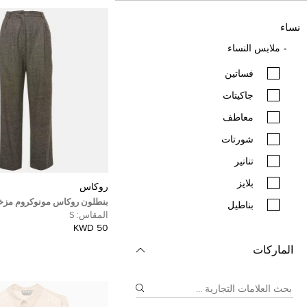
نساء
ملابس النساء
فساتين
جاكيتات
معاطف
شورتات
تنانير
بلايز
روكاس
بنطلون روكاس مونوكروم م
بناطيل
قياس صغير.
المقاس:
S
50 KWD
الماركات