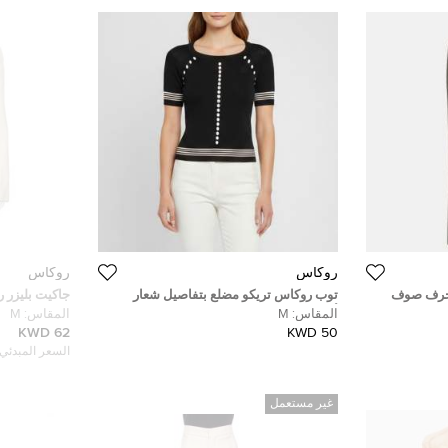
روكاس
روكاس
زخرف صوف
توب روكاس تريكو مضلع بتفاصيل شعار
جاكيت بليزر
أسود بقصة مفتوحة متوسط
مزينة بزرين M
المقاس:
M
المقاس:
M
62 KWD
50 KWD
السعر المبدئي:
غير مستعمل