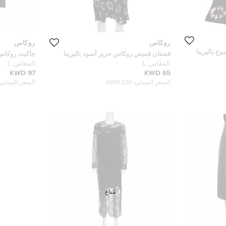
روكاس
روكاس
 باليرينا
فستان قميص روكاس حرير أسود باليرينا
جاكيت روكاس
مطبوع بأكمام طويلة L
طباعة باليرينا L
المقاس:
L
المقاس:
L
97 KWD
65 KWD
السعر المبدئي:
320 KWD
السعر المبدئي:
مُباع