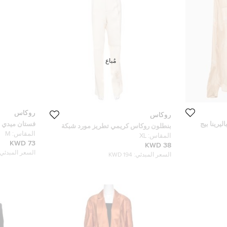
مُباع
روكاس
روكاس
رينا بيج
فستان ميدي ر
بنطلون روكاس كريمي تطريز مورد شبكة
مطبوع حواف م
المقاس:
M
مزينة مفصل XL
المقاس:
XL
73 KWD
38 KWD
السعر المبدئي:
السعر المبدئي:
194 KWD