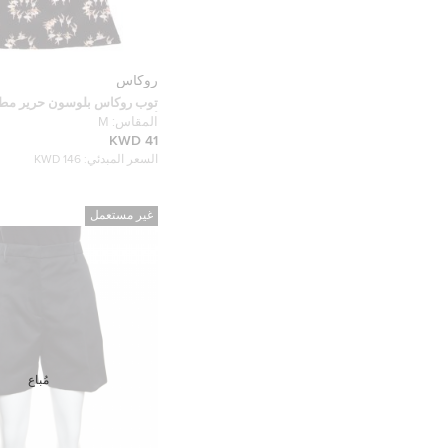
روكاس
توب روكاس بلوسون حرير مطبوع
أسود M
المقاس:
M
41 KWD
السعر المبدئي:
146 KWD
غير مستعمل
مُباع