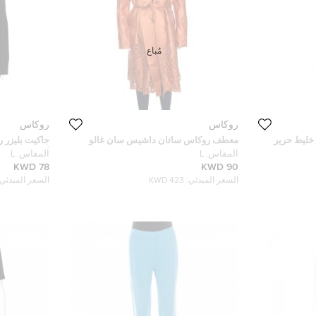
مُباع
روكاس
روكاس
خليط حرير
معطف روكاس ساتان داشيس سان غالو
جاكيت بليزر 
برتقالي مطرز L
أسود L
المقاس:
L
المقاس:
L
78 KWD
90 KWD
السعر المبدئي:
423 KWD
السعر المبدئي: