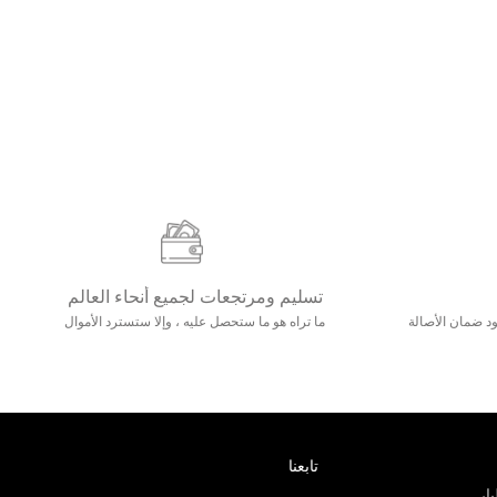
تسليم ومرتجعات لجميع أنحاء العالم
مع 25000+ خلق وجود ضمان الأصالة
ما تراه هو ما ستحصل عليه ، وإلا ستسترد الأموال
تابعنا
ار