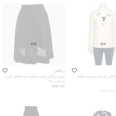
مُباع
مُباع
روكاس
 روكاس كريمي مزخرف حليات
تنورة روكاس قصيرة مكونة من قماش كريب
مجعد ودانتيل أسود مقاس وسط (ميديوم)
المقاس:
M
50 KWD
349 KWD