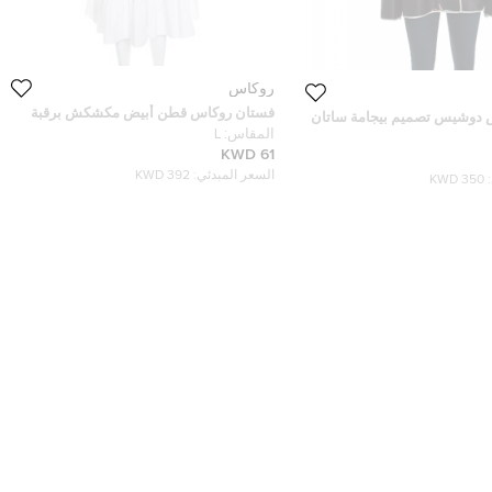
روكاس
فستان روكاس قطن أبيض مكشكش برقبة
 دوشيس تصميم بيجامة ساتان
مربعة قصات حرف A مقاس L
المقاس:
L
61 KWD
السعر المبدئي:
392 KWD
350 KWD