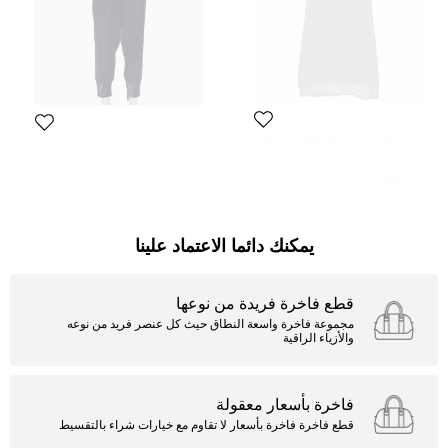
فينس
فينس
توب بدون أكمام فينس شيفون شفاف
بنطلون رياضي فينس حرير ساتان
أسود مقاس متوسط - ميديم
أزرق كحلي مقاس كبير - لارج
المقاس:
M
المقاس:
L
74 KWD
65 KWD
يمكنك دائما الاعتماد علينا
قطع فاخرة فريدة من نوعها
مجموعة فاخرة واسعة النطاق حيث كل عنصر فريد من نوعه
والأزياء الراقية
فاخرة بأسعار معقولة
قطع فاخرة فاخرة بأسعار لا تقاوم مع خيارات شراء بالتقسيط