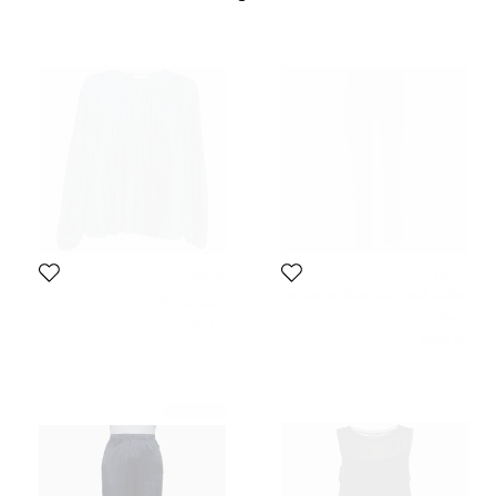
فينس
فينس
بنطلون فينس بونتو بحياكة جيرسي مع
المقاس:
M
درز أمامي خمري مقاس صغير
المقاس:
S
69 KWD
89 KWD
غير مستعمل