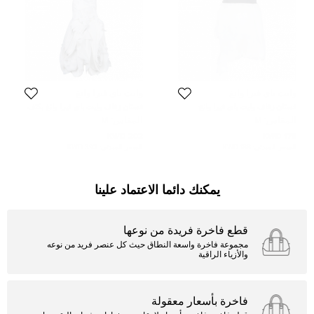
وايت باي فيرا وانغ
وايت باي فيرا وانغ
فستان زفاف وايت باي فيرا وانج
فستان زفاف وايت باي فيرا وانغ بكتف
أورجانزا قصير بشكشة وبلا حمالات M
واحد أورجانزا بطيات متوازية M
المقاس:
M
المقاس:
M
202 KWD
175 KWD
السعر المبدئي:
188 KWD
السعر المبدئي:
393 KWD
يمكنك دائما الاعتماد علينا
قطع فاخرة فريدة من نوعها
مجموعة فاخرة واسعة النطاق حيث كل عنصر فريد من نوعه
والأزياء الراقية
فاخرة بأسعار معقولة