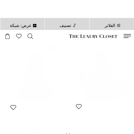
الفلاتر
تصنيف
عرض: شبكة
صالح لغاية
00
day
:
00
ساعة
:
undefined
دقائق
:
00
ثانية
غير مستعمل
وايت باي فيرا وانغ
وايت باي فيرا وانغ
فستان وايت باي فيرا وانغ بلا حمالات
فستان زفاف وايت باي فيرا وانغ تول
كرانيش عاجي XS
كريمي ووردي S
المقاس:
XS
المقاس:
S
168 KWD
249 KWD
السعر المبدئي:
221 KWD
السعر المبدئي:
404 KWD