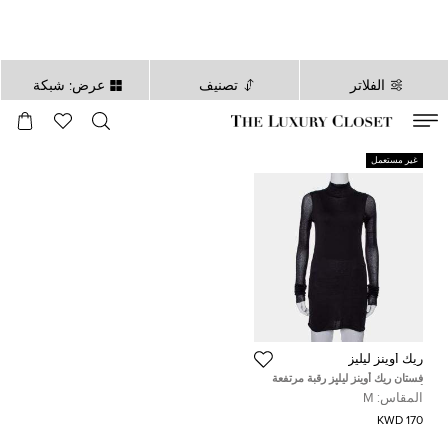
الفلاتر
تصنيف
عرض: شبكة
صالح لغاية
00
day
:
00
ساعة
:
undefined
دقائق
:
00
ثانية
غير مستعمل
ريك أوينز ليليز
فستان ريك أوينز ليليز رقبة مرتفعة
أكمام طويلة تريكو أسود مقاس وسط
المقاس:
M
(ميديوم)
170 KWD