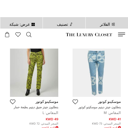
الفلاتر
تصنيف
عرض: شبكة
صالح لغاية
00
day
:
00
ساعة
:
undefined
دقائق
:
00
ثانية
موسكينو كوتور
موسكينو كوتور
بنطلون جينز دينيم موسكينو كوتور
بنطلون جينز ضيق دينيم بطبعة حمار
نقش شعار أزرق مقاس وسط 32
وحشي أصفر موسكينو كوتور مقاس
المقاس:
M
المقاس:
L
بوصة مقاس ميديم
وسط 32 بوصة مقاس كبير
49 KWD
41 KWD
السعر المبدئي:
73 KWD
السعر المبدئي:
72 KWD
السعر المُخفض
السعر المُخفض