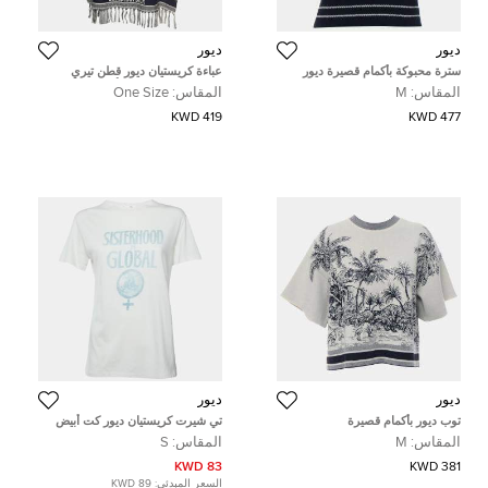
ديور
ديور
سترة محبوكة بأكمام قصيرة ديور
عباءة كريستيان ديور قطن تيري
بطباعة توال دو جوي أزرق مقاس
المقاس:
M
المقاس:
One Size
واحد
419 KWD
477 KWD
ديور
ديور
توب ديور بأكمام قصيرة
تي شيرت كريستيان ديور كت أبيض
بكتابة شعار خليط من الكتان مقاس
المقاس:
M
المقاس:
S
صغير
83 KWD
381 KWD
السعر المبدئي:
89 KWD