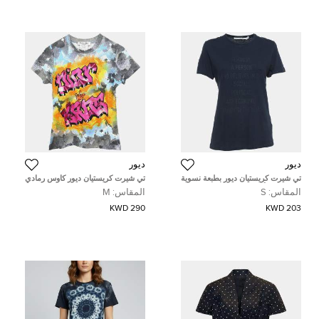
ديور
ديور
تي شيرت كريستيان ديور بطبعة نسوية
تي شيرت كريستيان ديور كاوس رمادي
قطن مزيج أزرق كحلي كم نصف صغير
رقم 38 مقاس متوسط - ميديم
المقاس:
S
المقاس:
M
290 KWD
203 KWD