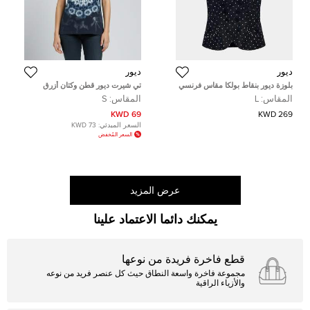
ديور
ديور
بلوزة ديور بنقاط بولكا مقاس فرنسي
تي شيرت ديور قطن وكتان أزرق
٤٠
ميدنايت مقاس متوسط - ميديوم
المقاس:
L
المقاس:
S
69 KWD
269 KWD
السعر المبدئي:
73 KWD
السعر المُخفض
عرض المزيد
يمكنك دائما الاعتماد علينا
قطع فاخرة فريدة من نوعها
مجموعة فاخرة واسعة النطاق حيث كل عنصر فريد من نوعه
والأزياء الراقية