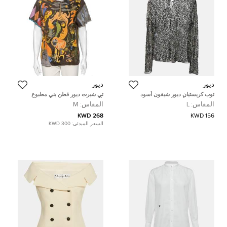
ديور
ديور
توب كريستيان ديور شيفون أسود
تي شيرت ديور قطن بني مطبوع
مزين بالترتر بأكمام طويلة مقاس كبير
بأكمام قصيرة مقاس وسط ( ميديوم )
المقاس:
L
المقاس:
M
(لارج)
268 KWD
156 KWD
السعر المبدئي:
300 KWD