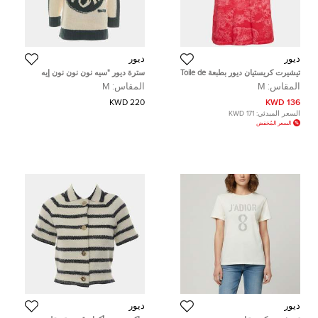
ديور
ديور
تيشيرت كريستيان ديور بطبعة Toile de
سترة ديور "سيه نون نون نون إيه
Jouy وردية من الجيرسيه برقبة دائرية
نون!" محبوكة مقاس 6 الولايات
المقاس:
M
المقاس:
M
مقاس متوسط (ميديم)
المتحدة
220 KWD
136 KWD
السعر المبدئي:
171 KWD
السعر المُخفض
ديور
ديور