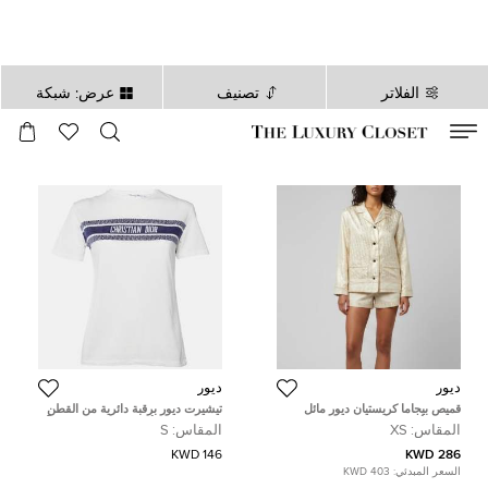
الفلاتر
تصنيف
عرض: شبكة
صالح لغاية
00
day
:
00
ساعة
:
undefined
دقائق
:
00
ثانية
ديور
ديور
قميص بيجاما كريستيان ديور مائل
تيشيرت ديور برقبة دائرية من القطن
للذهبي/أبيض معدني جاكار مقاس
بتفاصيل شعار أبيض مقاس صغير جداً
المقاس:
XS
المقاس:
S
صغير جداً
146 KWD
286 KWD
السعر المبدئي:
403 KWD