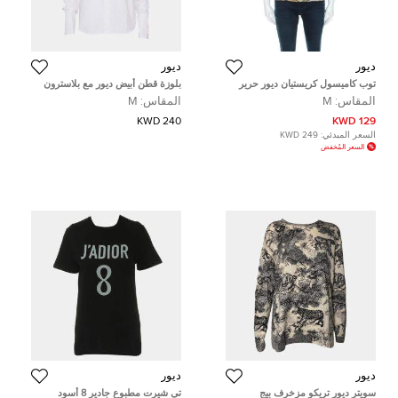
ديور
ديور
توب كاميسول كريستيان ديور حرير
بلوزة قطن أبيض ديور مع بلاسترون
دانتيل بيج مورد M
مقاس متوسط
المقاس:
M
المقاس:
M
240 KWD
129 KWD
السعر المبدئي:
249 KWD
السعر المُخفض
ديور
ديور
سويتر ديور تريكو مزخرف بيج
تي شيرت مطبوع جادير 8 أسود