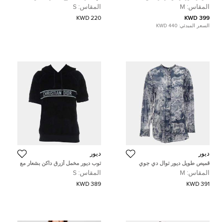
مقاس صغير
المقاس:
M
المقاس:
S
220 KWD
399 KWD
السعر المبدئي:
440 KWD
ديور
ديور
قميص طويل ديور توال دي جوي
توب ديور مخمل أزرق داكن بشعار مع
قبعة مقاس صغير
المقاس:
M
المقاس:
S
389 KWD
391 KWD