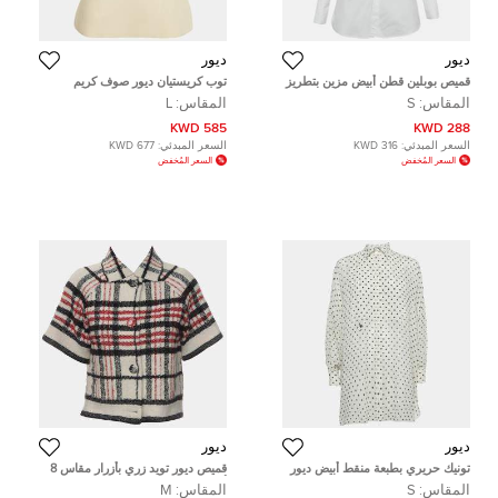
ديور
ديور
قميص بوبلين قطن أبيض مزين بتطريز
توب كريستيان ديور صوف كريم
CD من ديور مقاس صغير
مزدوج الصدر مقاس كبير (لارج)
المقاس:
S
المقاس:
L
585 KWD
288 KWD
السعر المبدئي:
316 KWD
السعر المبدئي:
677 KWD
السعر المُخفض
السعر المُخفض
ديور
ديور
تونيك حريري بطبعة منقط أبيض ديور
قميص ديور تويد زري بأزرار مقاس 8
مقاس صغير (سمول)
أمريكي
المقاس:
S
المقاس:
M