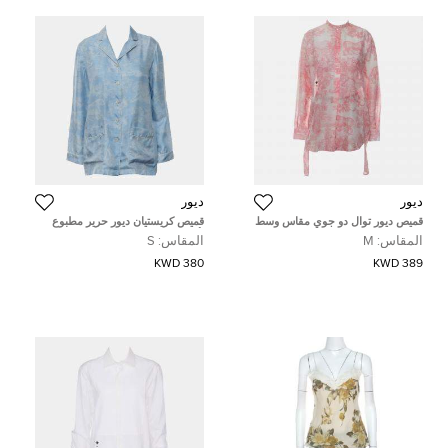
ديور
ديور
قميص ديور توال دو جوي مقاس وسط
قميص كريستيان ديور حرير مطبوع
(ميديوم)
بأكمام طويلة
المقاس:
M
المقاس:
S
380 KWD
389 KWD