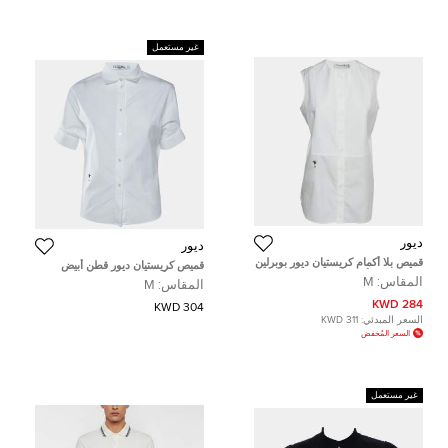
غير مستعمل
ديور
ديور
قميص بلا أكمام كريستيان ديور بوبرلين
قميص كريستيان ديور قطن أبيض
بتطريز نحل أبيض مقاس متوسط
بتفاصيل أزرار ديور ترايباليس مقاس
المقاس:
M
المقاس:
M
متوسط
284 KWD
304 KWD
السعر المبدئي:
311 KWD
السعر المُخفض
غير مستعمل