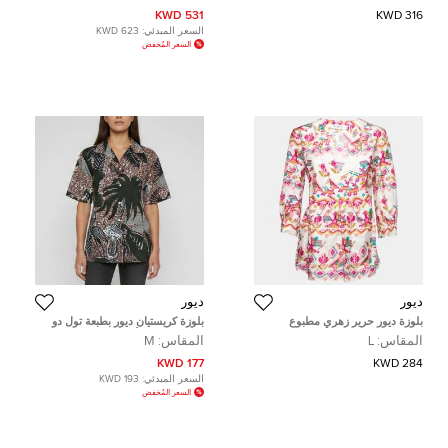
531 KWD
316 KWD
السعر المبدئي:
623 KWD
السعر المُخفض
ديور
ديور
بلوزة ديور حرير زهري مطبوع
بلوزة كريستيان ديور بطبعة تول دو
بكشكش مقاس كبير ( لارج )
جوى متعددة الألوان قطن مقاس
المقاس:
L
المقاس:
M
وسط (ميديم)
177 KWD
284 KWD
السعر المبدئي:
193 KWD
السعر المُخفض