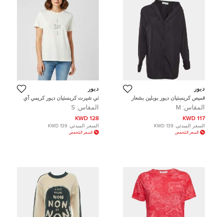
ديور
ديور
قميص كريستيان ديور بوبلين بشعار
تي شيرت كريستيان ديور كريمي آي
مطرز لون أسود غير متماثل مقاس
ساي آي جيرسي برسومات صغير
المقاس:
M
المقاس:
S
متوسط (ميديم)
128 KWD
117 KWD
السعر المبدئي:
139 KWD
السعر المبدئي:
139 KWD
السعر المُخفض
السعر المُخفض