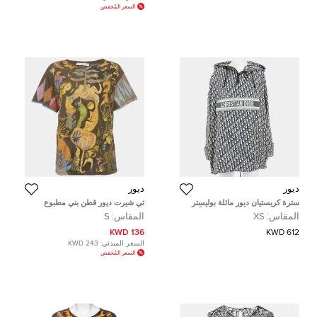
السعر المُخفض
ديور
ديور
سترة كريستيان ديور مائلة بوليستر
تي شيرت ديور قطن بني مطبوع
بيج/أزرق بحري مقاس صغير جداً
بأكمام قصيرة مقاس وسط ( ميديوم )
المقاس:
XS
المقاس:
S
136 KWD
612 KWD
السعر المبدئي:
243 KWD
السعر المُخفض