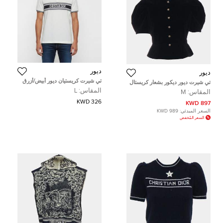
ديور
ديور
تي شيرت كريستيان ديور أبيض/أزرق
تي شيرت ديور ديكور بشعار كريستال
بحري مخطط بشعار من قماش
مرصع زر مخمل بيبلوم مقاس وسط
المقاس:
L
المقاس:
M
جيرسي بولو مقاس كبير
(ميديم)
326 KWD
897 KWD
السعر المبدئي:
989 KWD
السعر المُخفض