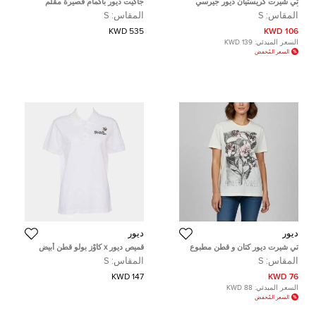
تي شيرت كريستيان ديور جيرسي
جاكيت ديور بأكمام قصيرة مقلم
أبيض جرافيك J'Adior 8 مقاس صغير (
مقاس الولايات المتحدة ٤
المقاس:
S
المقاس:
S
إكس سمول )
535 KWD
106 KWD
السعر المبدئي:
139 KWD
السعر المُخفض
ديور
ديور
تي شيرت ديور كتان و قطن مطبوع
قميص ديور x كاوْز بولو قطن أبيض
فلاور باور كريمي مقاس صغير (سمول)
مقاس صغير
المقاس:
S
المقاس:
S
147 KWD
76 KWD
السعر المبدئي:
88 KWD
السعر المُخفض