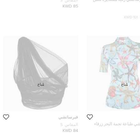
المقاس:
S
ة ميدوسا أبيض متوسط
85 KWD
101 KWD
مُباع
مُباع
فيرساتشي
شي طباعة نجمة البحر زرقاء
المقاس:
S
 تريسور دو لا مير مقاس صغير
84 KWD