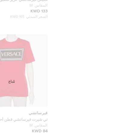
الألوان مقاس متوسط - ميديام
المقاس:
M
133 KWD
السعر المبدئي:
165 KWD
مُباع
فيرساتشي
تي شيرت فيرساتشي قطن أحمر
المطبوع رقبة مستديرة مقاس
المقاس:
M
ميديوم
84 KWD