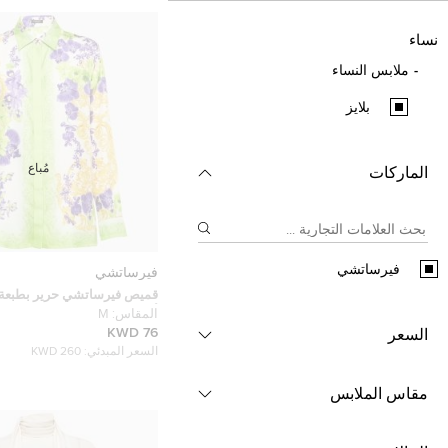
نساء
ملابس النساء
بلايز
مُباع
الماركات
فيرساتشي
فيرساتشي
قميص فيرساتشي حرير بطبعة 
أوركيد مقاس متوسط
المقاس:
M
76 KWD
السعر
السعر المبدئي:
260 KWD
مقاس الملابس