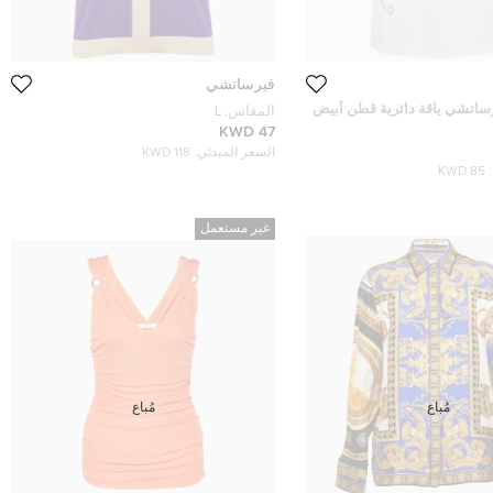
فيرساتشي
اتشي ياقة دائرية قطن أبيض
المقاس:
L
 والدبوس مقاس وسط (ميديم)
47 KWD
السعر المبدئي:
118 KWD
85 KWD
غير مستعمل
مُباع
مُباع