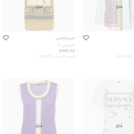
مُباع
مُباع
فيرساتشي
المقاس:
S
52 KWD
390 KWD
السعر المبدئي:
76 KWD
مُباع
مُباع