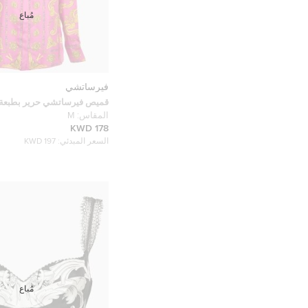
مُباع
فيرساتشي
قميص فيرساتشي حرير بطبعة 
مقاس متوسط
المقاس:
M
178 KWD
السعر المبدئي:
197 KWD
مُباع