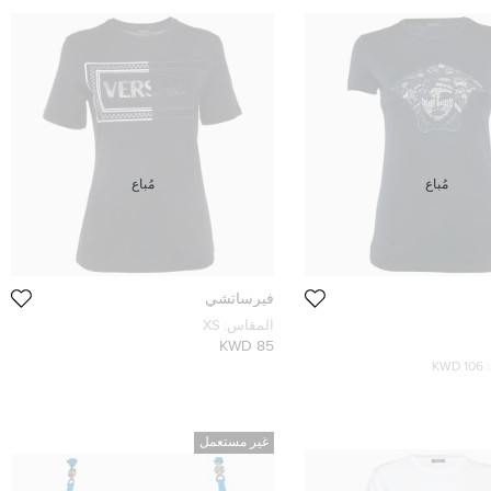
مُباع
مُباع
فيرساتشي
المقاس:
XS
85 KWD
106 KWD
غير مستعمل