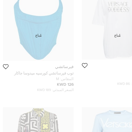
مُباع
مُباع
فيرساتشي
توب فيرساتشي كورسيه ميدوسا جاكار
بشعار أزرق مقاس متوسط (ميديوم)
المقاس:
M
86 KWD
126 KWD
السعر المبدئي:
189 KWD