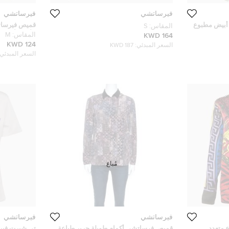
فيرساتشي
فيرساتشي
أبيض مطبوع
قميص فيرسات
المقاس:
S
الألوان أمام
المقاس:
M
164 KWD
124 KWD
السعر المبدئي:
187 KWD
السعر المبدئي:
مُباع
فيرساتشي
فيرساتشي
 متعدد
قميص فرساتشي أكمام طويلة حرير طباعة
تي شيرت فير