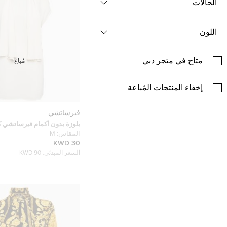
الحالات
اللون
متاح في متجر دبي
مُباع
إخفاء المنتجات المُباعة
فيرساتشي
بلوزة بدون أكمام فيرساتشي ك
ربط حريرية مقاس متوسط
المقاس:
M
30 KWD
السعر المبدئي:
90 KWD