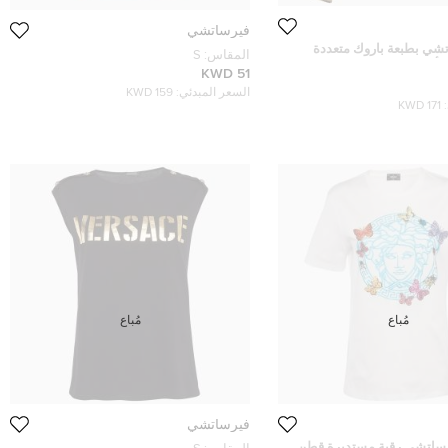
فيرساتشي
شي بطبعة باروك متعددة
المقاس:
S
ي بأزرار حرير مقاس متوسط
51 KWD
السعر المبدئي:
159 KWD
171 KWD
مُباع
مُباع
فيرساتشي
ساتشي رقبة مستديرة قطن