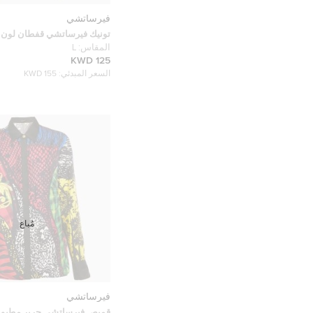
فيرساتشي
تونيك فيرساتشي قفطان لون 
حرير وقطن مقاس كبير
المقاس:
L
125 KWD
السعر المبدئي:
155 KWD
مُباع
فيرساتشي
قميص فيرساتشي حرير مطبوع