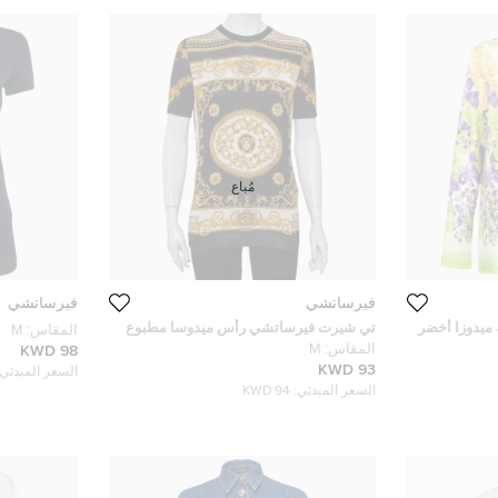
مُباع
فيرساتشي
فيرساتشي
ميدوزا أخضر
تي شيرت فيرساتشي رأس ميدوسا مطبوع
المقاس:
M
ذهبي مقاس متوسط - ميديوم
المقاس:
M
98 KWD
93 KWD
السعر المبدئي:
السعر المبدئي:
94 KWD