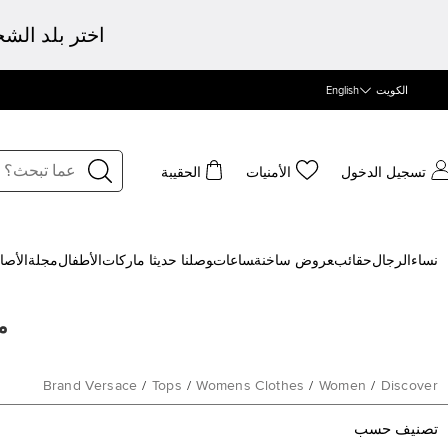
اختر بلد الش
الكويت
English
تسجيل الدخول
الأمنيات
الحقيبة
نساء
الرجال
حقائب
‍عروض ساخنة
‍ساعات
‍وصلنا حديثا
‍ ماركات
الأطفال
مجلة
الأصا
من
Brand Versace
/
Tops
/
Womens Clothes
/
Women
/
Discover
تصنيف حسب