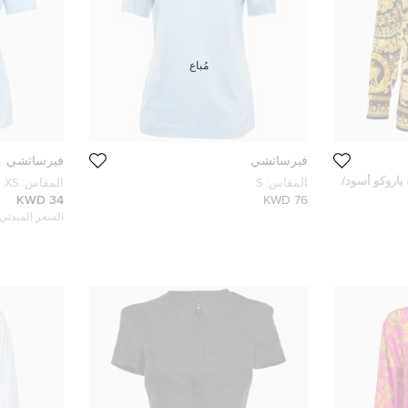
مُباع
فيرساتشي
فيرساتشي
اروكو أسود/
المقاس:
S
المقاس:
XS
اس صغير
34 KWD
76 KWD
السعر المبدئي: