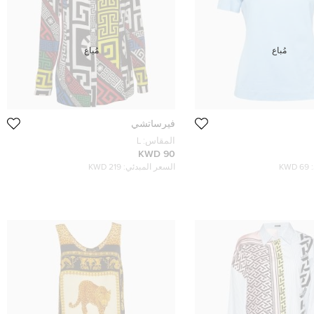
مُباع
مُباع
فيرساتشي
المقاس:
L
90 KWD
69 KWD
السعر المبدئي:
219 KWD