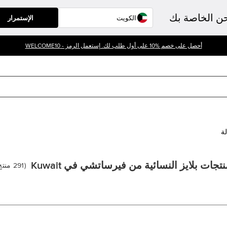
حن الخاصة بك
الإستمرار
أحصل على خصم %10 على أول طلب لك. إستعمل الرمز - WELCOME10
لة
تجات بلايز النسائية من فيرساتشي في Kuwait
(
291
منتج