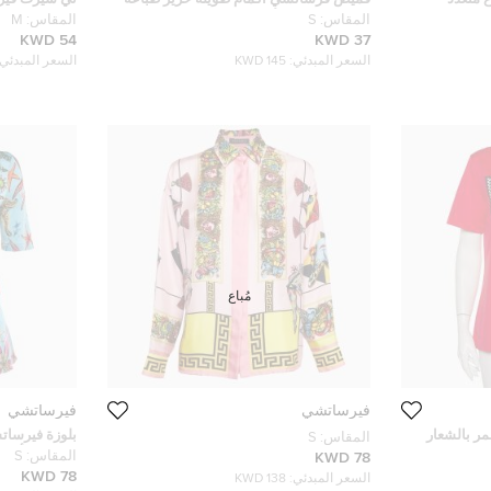
تجريدية متعدد الألوان S
مزخرف بفراش
المقاس:
S
المقاس:
M
54 KWD
37 KWD
السعر المبدئي:
145 KWD
السعر المبدئي:
مُباع
فيرساتشي
فيرساتشي
 بالشعار
بلوزة فيرسات
المقاس:
S
 متوسط -
جيرسي بأزرار
المقاس:
S
78 KWD
(سمول)
78 KWD
السعر المبدئي:
138 KWD