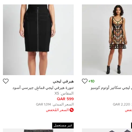
10+
هيرفي ليجي
ليجي سكاتير أوتوم كومبو
تنورة هيرفي ليجي قماش جيرسي أسود
كارد S
قصيرة مقاس صغير جداً - إكس سمول
المقاس:
XS
599 QAR
2,220 QAR
السعر المبدئي:
1,014 QAR
ُخفض
السعر المُخفض
غير مستعمل