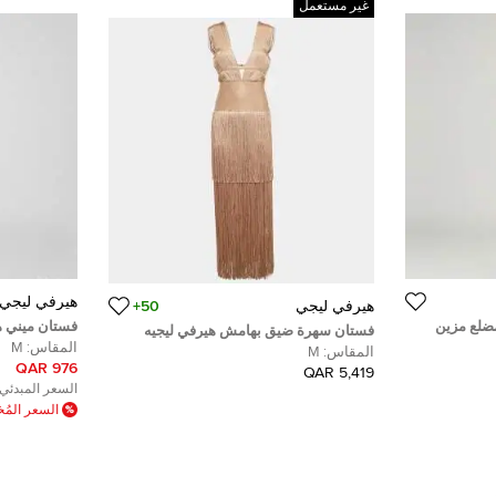
غير مستعمل
هيرفي ليجي
هيرفي ليجي
50+
ضلع مزين
فستان ميني هي
فستان سهرة ضيق بهامش هيرفي ليجيه
ذهبي ميتاليك XS
المقاس:
M
تريكوت لوريكس معدني متوسط
المقاس:
M
976 QAR
5,419 QAR
السعر المبدئي:
السعر الم