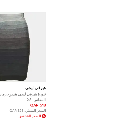
هيرفي ليجي
تنورة هيرفي ليجي بنديدج رما
رصاص مقاس صغير جداً - إك
المقاس:
XS
518 QAR
السعر المبدئي:
825 QAR
السعر المُخفض