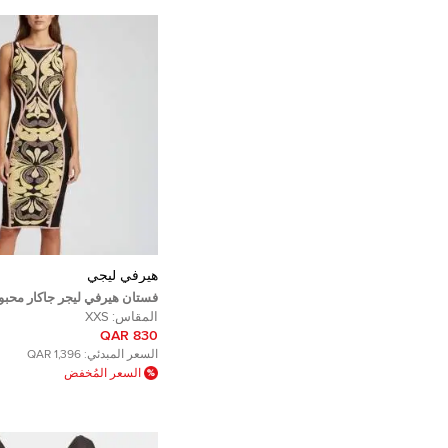
هيرفي ليجي
فستان هيرفي ليجر جاكار محب
مقاس صغير جدًا - إكس إكس
المقاس:
XXS
830 QAR
السعر المبدئي:
1,396 QAR
السعر المُخفض