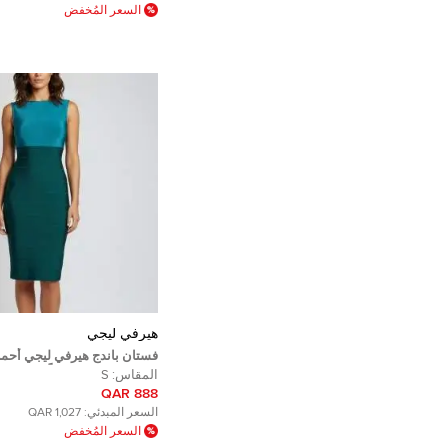
السعر المُخفض
هيرفي ليجي
فستان باندج هيرفي ليجي أحم
ضيق ميدي صغير جداً
المقاس:
S
888 QAR
السعر المبدئي:
1,027 QAR
السعر المُخفض