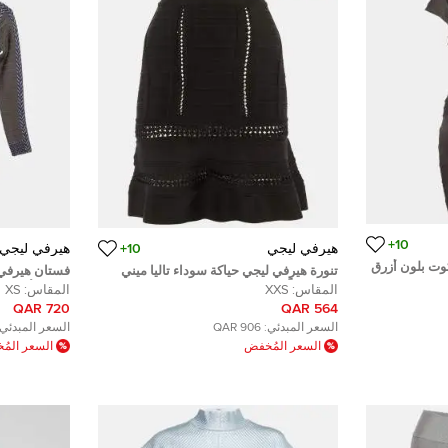
10+
هيرفي ليجي
10+
هيرفي ليجي
كوت بلون أزرق
تنورة هيرفي ليجي حياكة سوداء تاليا ميني
فستان هيرفي 
صغير جداً - XXS
رمادي/أزرق ك
المقاس:
XXS
المقاس:
XS
720 QAR
564 QAR
السعر المبدئي:
906 QAR
السعر المبدئي:
السعر المُخفض
السعر الم