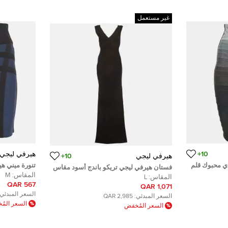
غير مستعمل
10+
هيرفي ليجي
هيرفي ليجي
10+
دي محبوك قلم
تنورة ميني ه
فستان هيرفي ليجي تريكو باندج أسود مقاس
س سمول
متماسكة مق
المقاس:
M
كبير
المقاس:
L
567 QAR
1,071 QAR
السعر المبدئي:
السعر المبدئي:
2,985 QAR
السعر الم
السعر المُخفض