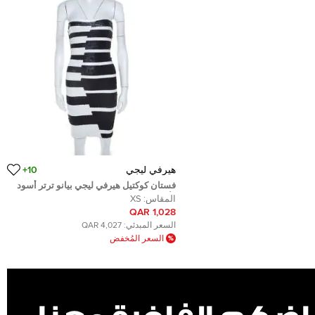
هيرفي ليجي
10+
فستان كوكتيل هيرفي ليجي بيانو ترتر أسود
وأبيض بلا حمالات XS
المقاس:
XS
1,028 QAR
السعر المبدئي:
4,027 QAR
السعر المُخفض