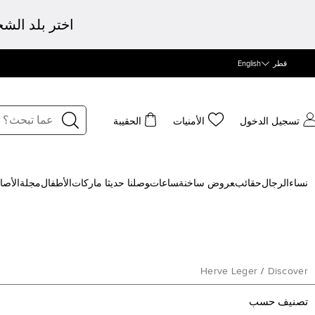
اختر بلد الش
قطر
English
تسجيل الدخول
الأمنيات
الحقيبة
نساء
الرجال
حقائب
‍عروض ساخنة
‍ساعات
‍وصلنا حديثا
‍ ماركات
الأطفال
مجلة
الأصا
Herve Leger
/
Discover
تصنيف حسب