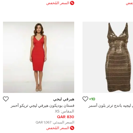
ُخفض
السعر المُخفض
10+
هيرفي ليجي
يجيه باندج ترتر بلون أسمر
فستان بوديكون هيرفي ليجي تريكو أحمر
سمول)
مضلع رقبة حرف في مقاس صغير جدًا - إكس
المقاس:
XS
سمول
830 QAR
السعر المبدئي:
1,067 QAR
السعر المُخفض