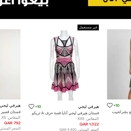
غير مستعمل
10+
هيرفي ليجي
هيرفي ليجي
10+
ع بشراشيب
فستان قصير غ
فستان هيرفي ليجي أنايا قصة حرف A تريكو
ليجيه مقاس ص
المقاس:
XS
نمط أزتك جاكار XXS
المقاس:
XXS
792 QAR
1,022 QAR
السعر المبدئي:
السعر المبدئي:
4,400 QAR