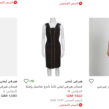
السعر الم
السعر المُخفض
هيرفي ليجي
10+
هيرفي ليجي
ر جيرسي
فستان هيرفي ليجي غاما باندج تفاصيل وصلة
فستان هيرفي ل
سلسلة معدن أسود M
مقاس صغير (
المقاس:
M
المقاس:
S
1,080 QAR
1,622 QAR
السعر المبدئي:
7,597 QAR
السعر المُخفض