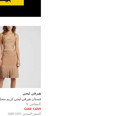
هيرفي ليجي
فستان هيرفي ليجي كريم مضل
ميلينا باندج صغير
المقاس:
S
1,459 QAR
السعر المبدئي:
1,931 QAR