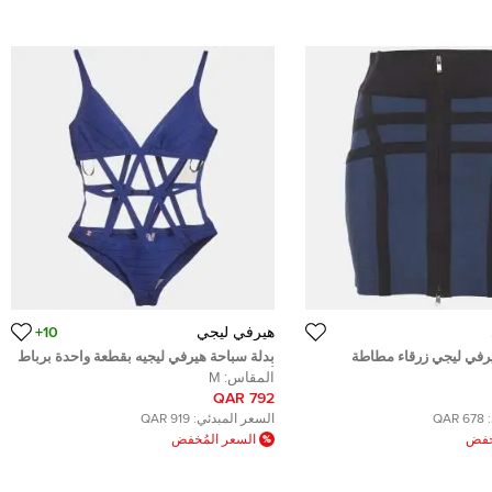
هيرفي ليجي
10+
يرفي ليجي زرقاء مطاطة
بدلة سباحة هيرفي ليجيه بقطعة واحدة برباط
اس متوسط
أزرق بمقاس متوسط
المقاس:
M
792 QAR
678 QAR
السعر المبدئي:
919 QAR
ُخفض
السعر المُخفض