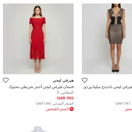
هيرفي ليجي
رفي ليجي بانديدج ميلينا وردي
فستان هيرفي ليجي أحمر شريطي محبوك
ودانتيل بدون أكتاف صغير
المقاس:
S
992 QAR
1,147 QAR
السعر المبدئي:
1,166 QAR
ُخفض
السعر المُخفض