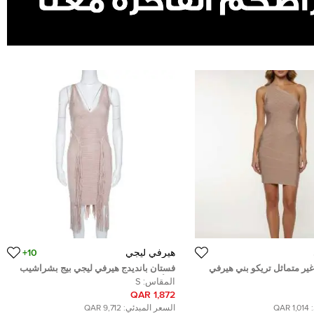
هيرفي ليجي
10+
ير متماثل تريكو بني هيرفي
فستان بانديدج هيرفي ليجي بيج بشراشيب
غير جدًا
بلا أكمام S
المقاس:
S
1,872 QAR
1,014 QAR
السعر المبدئي:
9,712 QAR