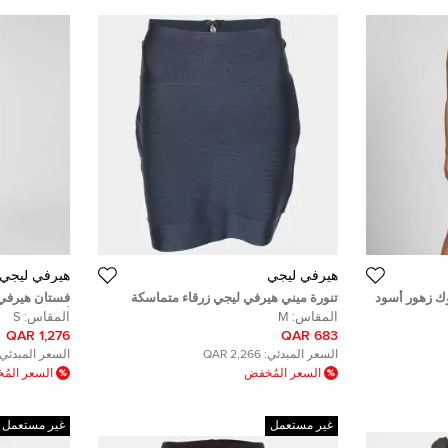
هيرفي ليجي
هيرفي ليجي
وك زهور أسود
تنورة ميني هيرفي ليجي زرقاء متماسكة
فستان هيرفي 
 سمول
ميديم
أميلا تريبيال جا
المقاس:
M
المقاس:
S
1,276 QAR
683 QAR
السعر المبدئي:
2,266 QAR
السعر المبدئي:
السعر المُخفض
السعر الم
غير مستعمل
غير مستعمل