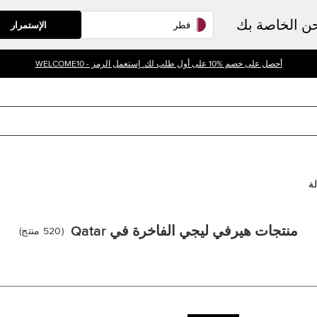
حن الخاصة بك
الإستمرار
أحصل على خصم %10 على أول طلب لك. إستعمل الرمز - WELCOME10
لة
منتجات هيرفي ليجي الفاخرة في Qatar
(
520
منتج
)