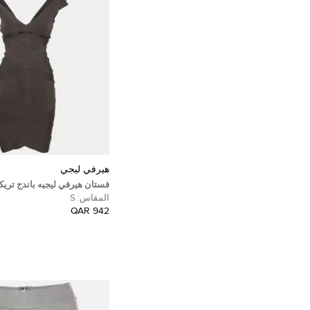
هيرفي ليجي
فستان هيرفي ليجيه باندج تري
مخضر قصير صغير الحجم
المقاس:
S
942 QAR