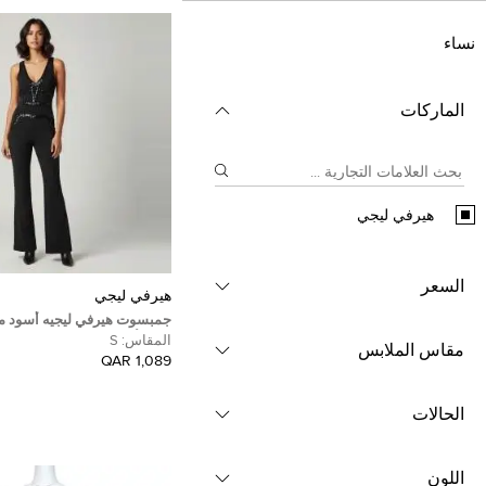
نساء
الماركات
هيرفي ليجي
السعر
هيرفي ليجي
جمبسوت هيرفي ليجيه أسود م
بدون أكمام مقاس صغير
المقاس:
S
مقاس الملابس
1,089 QAR
الحالات
اللون