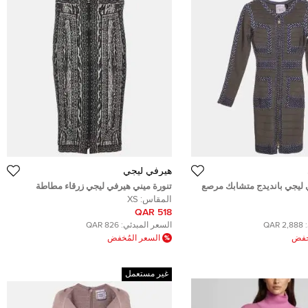
هيرفي ليجي
ليجي بانديدج متشابك مرصع
تنورة ميني هيرفي ليجي زرقاء مطاطة
اسلين مقاس صغير جدًا
متماسكة مقاس متوسط
المقاس:
XS
518 QAR
2,888 QAR
السعر المبدئي:
826 QAR
ُخفض
السعر المُخفض
غير مستعمل