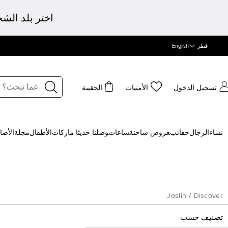
اختر بلد الش
قطر
English
تسجيل الدخول
الأمنيات
الحقيبة
نساء
الرجال
حقائب
‍عروض ساخنة
‍ساعات
‍وصلنا حديثا
‍ ماركات
الأطفال
مجلة
الأصا
Joslin
/
Discover
تصنيف حسب