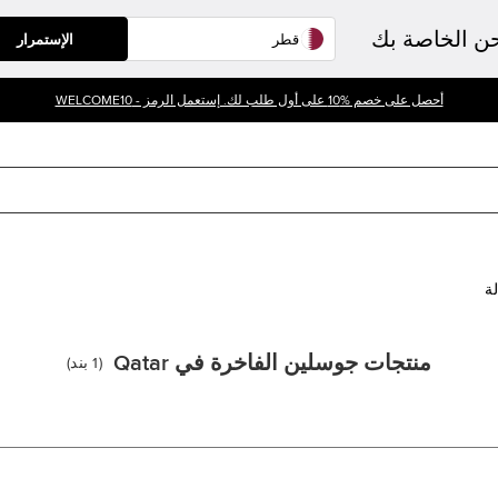
حن الخاصة بك
الإستمرار
أحصل على خصم %10 على أول طلب لك. إستعمل الرمز - WELCOME10
لة
منتجات جوسلين الفاخرة في Qatar
(
1
بند
)