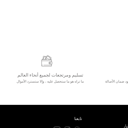
تسليم ومرتجعات لجميع أنحاء العالم
مع 25000+ خلق وجود ضمان الأصالة
ما تراه هو ما ستحصل عليه ، وإلا ستسترد الأموال
تابعنا
ار