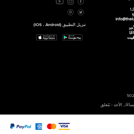
ك!
info@thel
تنزيل التطبيق (iOS ، Android)
أحد
 صباحًا
توقيت
,
الأحد - مُغلق