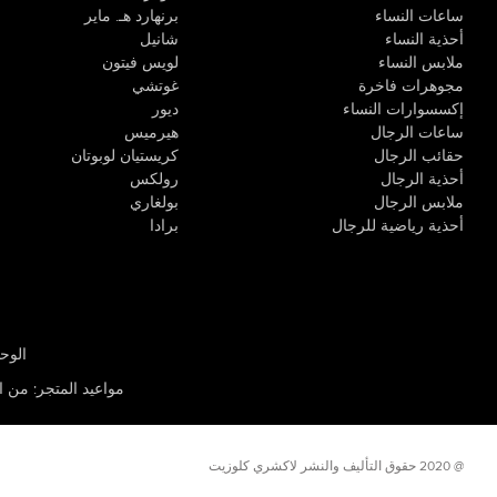
ساعات النساء
برنهارد هـ. ماير
أحذية النساء
شانيل
ملابس النساء
لويس فيتون
مجوهرات فاخرة
غوتشي
إكسسوارات النساء
ديور
ساعات الرجال
هيرميس
حقائب الرجال
كريستيان لوبوتان
أحذية الرجال
رولكس
ملابس الرجال
بولغاري
أحذية رياضية للرجال
برادا
الوحدة R-10، مركز كيو إيست التجاري، القوز 3 دبي
مواعيد المتجر
:
من الأثن
@ 2020 حقوق التأليف والنشر لاكشري كلوزيت