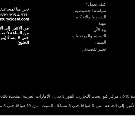
كيف نعمل؟
نحن هنا لمساعدت
سياسة الخصوصية
+971 4 395 5639
الشروط والأحكام
uxurycloset.com
مهنة
من الاثنين إلى ال
بيع الآن
من الساعة 9
التسليم والمرتجعات
حتى 9 مساءً (ب
الضمان
الخليج)
تغيير تفضيلاتي
 ، الإمارات العربية المتحدة 502626
ين إلى الجمعة - من 9 صباحًا حتى 8 مساءًا،
,
السبت - من 10 صباحًا حتى 8 مساءًا،