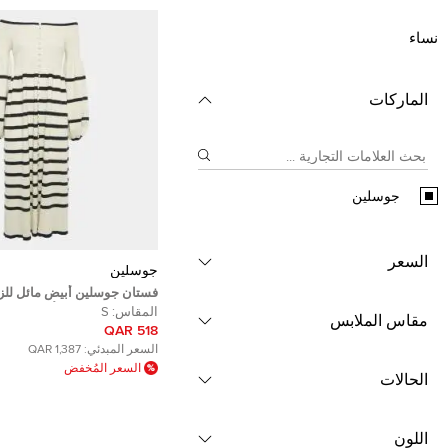
نساء
الماركات
جوسلين
السعر
جوسلين
فستان جوسلين أبيض مائل للز
بخطوط مكشوف الأكتاف بتفاصي
المقاس:
S
مقاس الملابس
ومتسع مقاس صغير
518 QAR
السعر المبدئي:
1,387 QAR
السعر المُخفض
الحالات
اللون