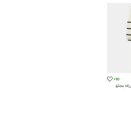
10+
رقة مضلع
ل أزرار