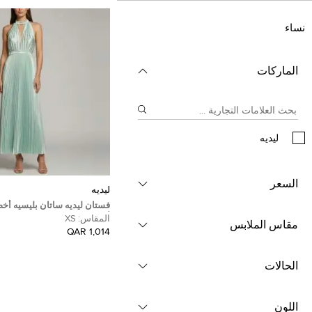
نساء
الماركات
ليديه
السعر
ليديه
فستان ليديه ساتان بليسيه أخض
أكمام هولتر نيك شاتو مقاس صغ
المقاس:
XS
مقاس الملابس
(اكس سمول)
1,014 QAR
الحالات
اللون