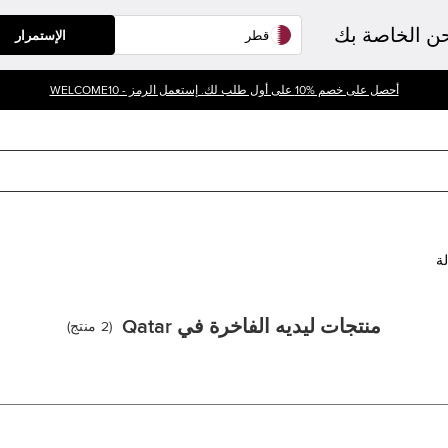
حن الخاصة بك
الإستمرار
أحصل على خصم %10 على أول طلب لك. إستعمل الرمز - WELCOME10
لة
منتجات ليديه الفاخرة في Qatar
(
2
منتج
)