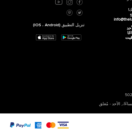
ك!
info@thel
تنزيل التطبيق (iOS ، Android)
أحد
 صباحًا
توقيت
,
الأحد - مُغلق