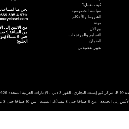
كيف نعمل؟
نحن هنا لمساعدت
سياسة الخصوصية
+971 4 395 5639
الشروط والأحكام
uxurycloset.com
مهنة
من الاثنين إلى ال
بيع الآن
من الساعة 9
التسليم والمرتجعات
حتى 9 مساءً (ب
الضمان
الخليج)
تغيير تفضيلاتي
 ، الإمارات العربية المتحدة 502626
ين إلى الجمعة - من 9 صباحًا حتى 8 مساءًا،
,
السبت - من 10 صباحًا حتى 8 مساءًا،