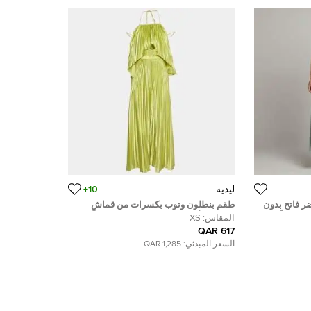
ليديه
10+
ر فاتح بدون
طقم بنطلون وتوب بكسرات من قماش
ير جداً
الستان الأخضر لي دي مقاس صغير جداً
المقاس:
XS
617 QAR
السعر المبدئي:
1,285 QAR