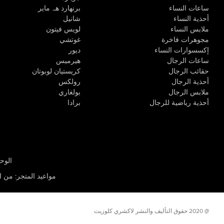
ساعات النساء
برنهارد هـ. ماير
أحذية النساء
شانيل
ملابس النساء
لويس فيتون
مجوهرات فاخرة
غوتشي
إكسسوارات النساء
ديور
ساعات الرجال
هيرميس
حقائب الرجال
كريستيان لوبوتان
أحذية الرجال
رولكس
ملابس الرجال
بولغاري
أحذية رياضية للرجال
برادا
الوحدة R-10، مركز كيو إيست التجاري، القوز 3 دبي
مواعيد المتجر
:
من الأثن
@ 2020 حقوق التأليف والنشر لاكشري كلوزيت