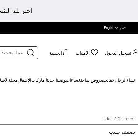
اختر بلد الش
قطر
English
تسجيل الدخول
الأمنيات
الحقيبة
نساء
الرجال
حقائب
‍عروض ساخنة
‍ساعات
‍وصلنا حديثا
‍ ماركات
الأطفال
مجلة
الأصا
Lidae
/
Discover
تصنيف حسب