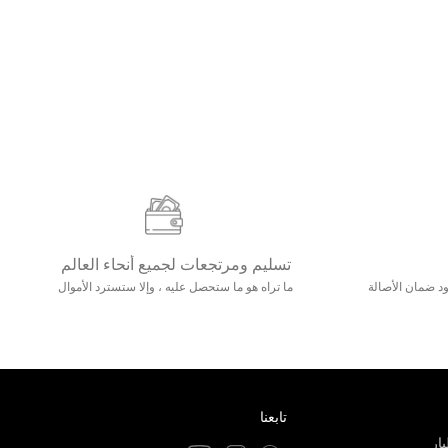
تسليم ومرتجعات لجميع أنحاء العالم
مع 25000+ خلق وجود ضمان الأصالة
ما تراه هو ما ستحصل عليه ، وإلا ستسترد الأموال
تابعنا
ار