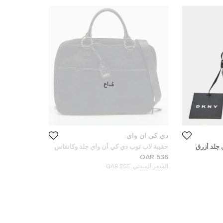
مُباع
دي كي أن واي
 جلد أزرق
حقيبة لاب توب دي كي أن واي جلد وكانفاس
أسود
536 QAR
السعر المبدئي:
866 QAR