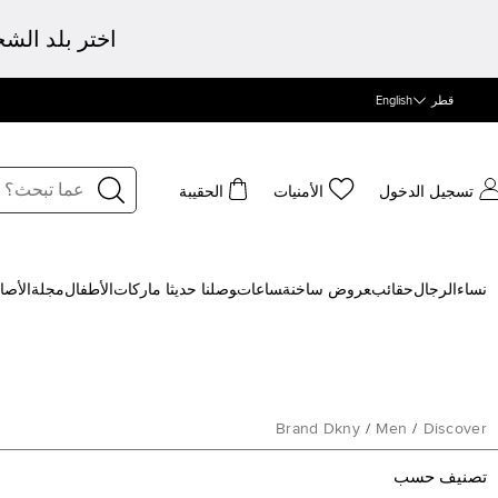
اختر بلد الش
قطر
English
تسجيل الدخول
الأمنيات
الحقيبة
نساء
الرجال
حقائب
‍عروض ساخنة
‍ساعات
‍وصلنا حديثا
‍ ماركات
الأطفال
مجلة
الأصا
Brand Dkny
/
Men
/
Discover
تصنيف حسب