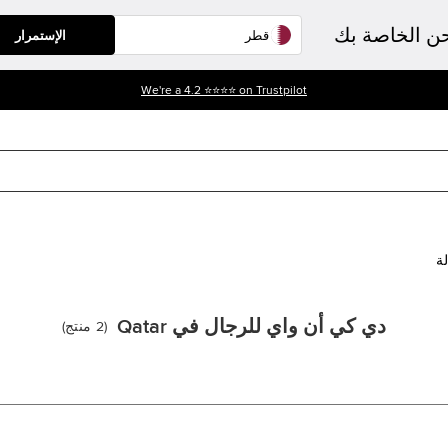
حن الخاصة بك
الإستمرار
أحصل على خصم %10 على أول طلب لك. إستعمل الرمز - WELCOME10
لة
دي كي أن واي للرجال في Qatar
(
2
منتج
)