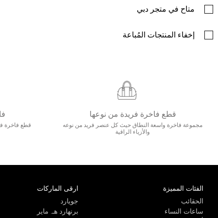
متاح في متجر دبي
إخفاء المنتجات المُباعة
قطع فاخرة فريدة من نوعها
فا
مجموعة فاخرة واسعة النطاق حيث كل عنصر فريد من نوعه
قطع فاخرة فاخ
والأزياء الراقية
الفئات المميزة
ارقى الماركات
الحقائب
جويارد
ساعات النساء
برنهارد هـ. ماير