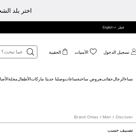
اختر بلد الش
قطر
English
تسجيل الدخول
الأمنيات
الحقيبة
نساء
الرجال
حقائب
‍عروض ساخنة
‍ساعات
‍وصلنا حديثا
‍ ماركات
الأطفال
مجلة
الأصا
Brand Omas
/
Men
/
Discover
تصنيف حسب