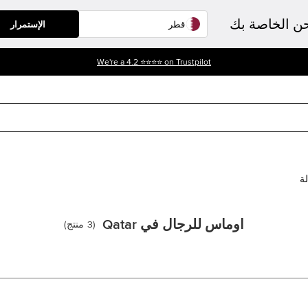
حن الخاصة بك
الإستمرار
We're a 4.2 ⭐⭐⭐⭐ on Trustpilot
لة
اوماس للرجال في Qatar
(
3
منتج
)