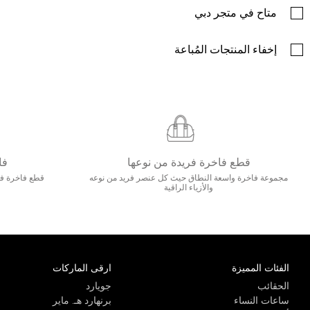
متاح في متجر دبي
إخفاء المنتجات المُباعة
قطع فاخرة فريدة من نوعها
فا
مجموعة فاخرة واسعة النطاق حيث كل عنصر فريد من نوعه
قطع فاخرة فاخ
والأزياء الراقية
الفئات المميزة
ارقى الماركات
الحقائب
جويارد
ساعات النساء
برنهارد هـ. ماير