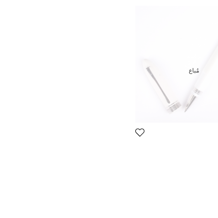
مُباع