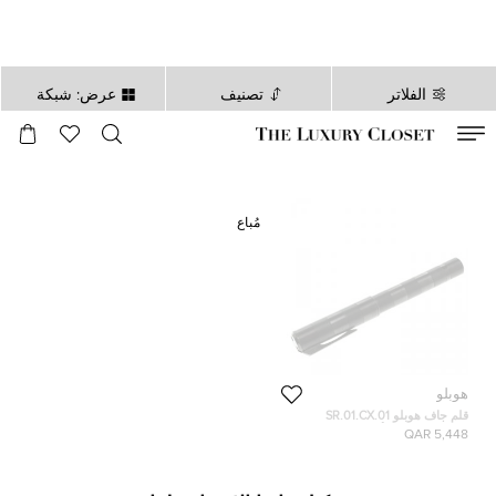
الفلاتر
تصنيف
عرض: شبكة
صالح لغاية
00
day
:
00
ساعة
:
undefined
دقائق
:
00
ثانية
مُباع
هوبلو
قلم جاف هوبلو SR.01.CX.01
سيراميك تيتانيوم أسود إصدار محدود
5,448 QAR