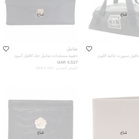
مُباع
مُباع
شانيل
افيل سبورت ثنائية اللون
حقيبة مستندات شانيل جلد كافيار أسود
ط
4,527 QAR
السعر المبدئي:
6,933 QAR
مُباع
مُباع