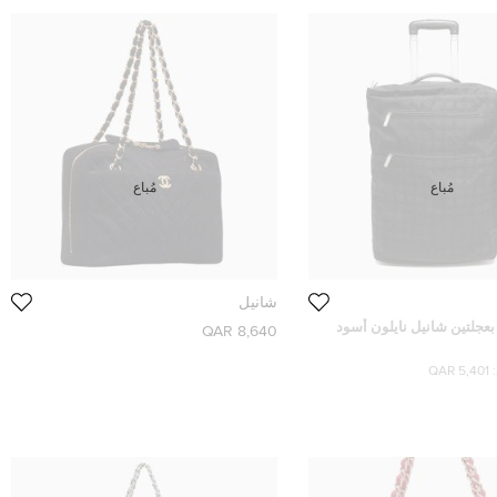
مُباع
مُباع
شانيل
بعجلتين شانيل نايلون أسود
8,640 QAR
5,401 QAR