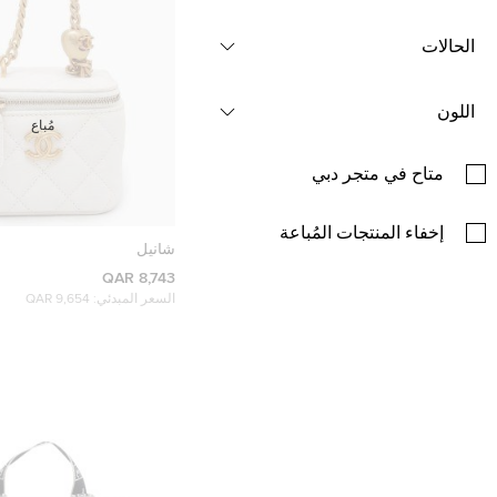
الحالات
اللون
مُباع
متاح في متجر دبي
إخفاء المنتجات المُباعة
شانيل
8,743 QAR
السعر المبدئي:
9,654 QAR