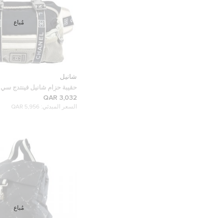
مُباع
شانيل
حقيبة حزام شانيل فينتدج س
ونايلون أبيض/ كحلي
3,032 QAR
السعر المبدئي:
5,956 QAR
مُباع