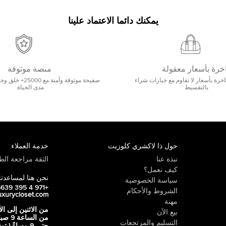
يمكنك دائما الاعتماد علينا
خرة بأسعار معقولة
منصة موثوقة
رة بأسعار لا تقاوم مع خيارات شراء
صفيحة موثوقة وآمنة 
بالتقسيط
مدى الحياة.
حول ذا لاكشري كلوزيت
خدمة العملاء
نبذة عنا
الثقة مراجعة الطي
كيف نعمل؟
نحن هنا لمساعدت
سياسة الخصوصية
+971 4 395 5639
الشروط والأحكام
uxurycloset.com
مهنة
من الاثنين إلى ال
بيع الآن
من الساعة 9
التسليم والمرتجعات