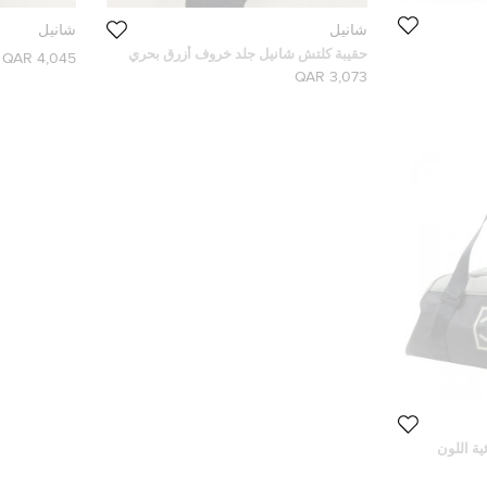
شانيل
شانيل
حقيبة كلتش شانيل جلد خروف أزرق بحري
4,045 QAR
CC
3,073 QAR
ية اللون