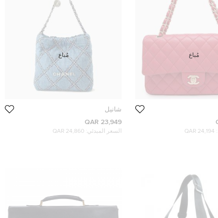
مُباع
مُباع
شانيل
23,949 QAR
24,194 QAR
السعر المبدئي:
24,860 QAR