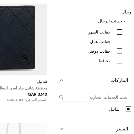
رجال
حقائب الرجال
حقائب الظهر
حقائب عمل
حقائب دوفيل
محافظ
الماركات
شانيل
محفظة شانيل جلد أسود للبطا
3,140 QAR
السعر المبدئي:
3,360 QAR
شانيل
السعر