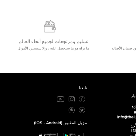
تسليم ومرتجعات لجميع أنحاء العالم
مع 25000+ خلق وجود ضمان الأصالة
ما تراه هو ما ستحصل عليه ، وإلا ستسترد الأموال
تابعنا
ار
ك!
info@thel
تنزيل التطبيق (iOS ، Android)
أحد
 صباحًا