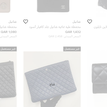
شانيل
شانيل
اين نايلون
محفظة طية ثنائية شانيل جلد كافيار أسود
محفظة شانيل ج
1,080 QAR
1,432 QAR
السعر المبدئي:
2,458 QAR
السعر المبدئي:
غير مستعمل
غير مستعمل
مُباع