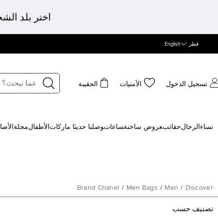
اختر بلد الش
قطر
English
تسجيل الدخول
الأمنيات
الحقيبة
نساء
الرجال
حقائب
‍عروض ساخنة
‍ساعات
‍وصلنا حديثا
‍ ماركات
الأطفال
مجلة
الأصا
Brand Chanel
/
Men Bags
/
Men
/
Discover
تصنيف حسب