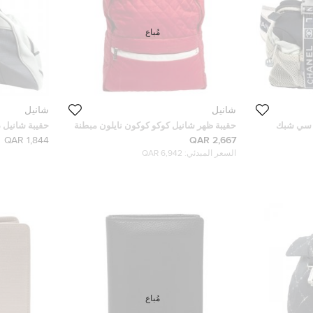
مُباع
شانيل
شانيل
ي سي شبك
حقيبة ظهر شانيل كوكو كوكون نايلون مبطنة
حقيبة شانيل د
حمراء
نايلون و مطا
1,844 QAR
2,667 QAR
السعر المبدئي:
6,942 QAR
مُباع