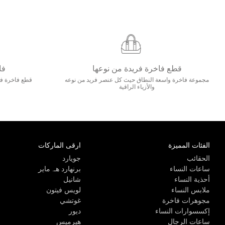
قطع فاخرة فريدة من نوعها
فا
مجموعة فاخرة واسعة النطاق حيث كل عنصر فريد من نوعه
قطع فاخرة فاخ
والأزياء الراقية
الفئات المميزة
ارقى الماركات
الحقائب
جويارد
ساعات النساء
برنهارد هـ. ماير
أحذية النساء
شانيل
ملابس النساء
لويس فيتون
مجوهرات فاخرة
غوتشي
إكسسوارات النساء
ديور
ساعات الرجال
هيرميس