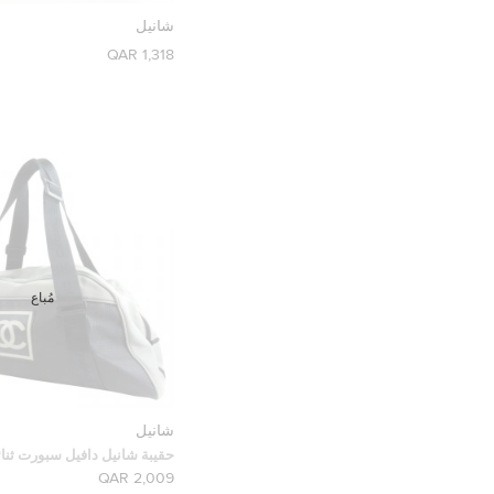
شانيل
1,318 QAR
مُباع
شانيل
حقيبة شانيل دافيل سبورت ثنائ
نايلون و مطاط
2,009 QAR