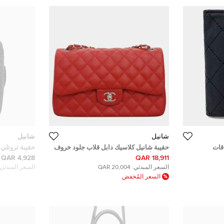
شانيل
شانيل
قات
حقيبة شانيل كلاسيك دابل قلاب جلود خروف
حقيبة تروتلي 
مبطن أحمر جامبو
للسفر
4,928 QAR
18,911 QAR
السعر المبدئي:
20,004 QAR
السعر المبدئي:
السعر المُخفض