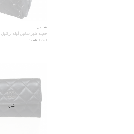
شانيل
حقيبة ظهر شانيل أولد ترافيل ل
أسود
1,871 QAR
مُباع