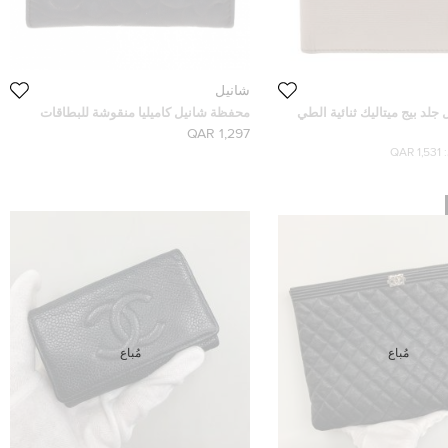
شانيل
لد بيج ميتاليك ثنائية الطي
محفظة شانيل كاميليا منقوشة للبطاقات
1,297 QAR
1,531 QAR
مُباع
مُباع