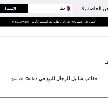
حن الخاصة بك
الإستمرار
أحصل على خصم %10 على أول طلب لك. إستعمل الرمز - WELCOME10
لة
حقائب شانيل للرجال للبيع في Qatar
(
21
منتج
)