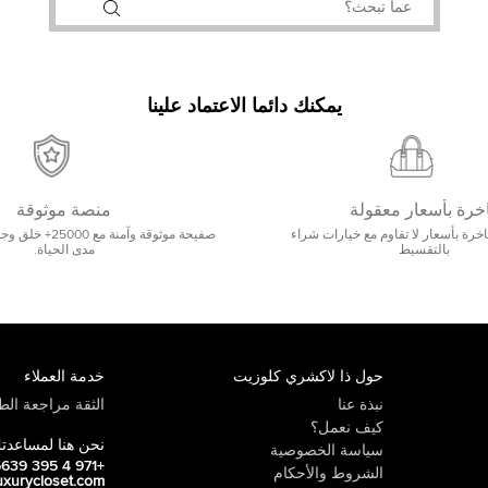
يمكنك دائما الاعتماد علينا
خرة بأسعار معقولة
منصة موثوقة
رة بأسعار لا تقاوم مع خيارات شراء
صفيحة موثوقة وآمنة 
بالتقسيط
مدى الحياة.
حول ذا لاكشري كلوزيت
خدمة العملاء
نبذة عنا
الثقة مراجعة الطي
كيف نعمل؟
نحن هنا لمساعدت
سياسة الخصوصية
+971 4 395 5639
الشروط والأحكام
uxurycloset.com