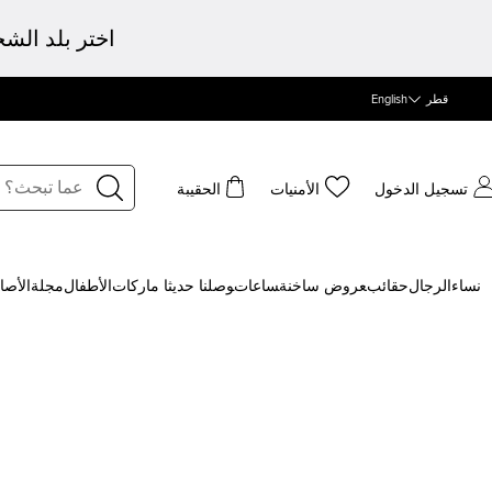
اختر بلد الش
قطر
English
تسجيل الدخول
الأمنيات
الحقيبة
نساء
الرجال
حقائب
‍عروض ساخنة
‍ساعات
‍وصلنا حديثا
‍ ماركات
الأطفال
مجلة
الأصا