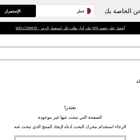
حن الخاصة بك
الإستمرار
أحصل على خصم %10 على أول طلب لك. إستعمل الرمز - WELCOME10
لة
نعتذر!
الصفحة التي تبحث عنها غير موجودة
الرجاء استخدام محرك البحث ادناه لإيجاد المنتج الذي تبحث عنه