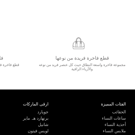
قطع فاخرة فريدة من نوعها
فا
مجموعة فاخرة واسعة النطاق حيث كل عنصر فريد من نوعه
قطع فاخرة فاخ
والأزياء الراقية
الفئات المميزة
ارقى الماركات
الحقائب
جويارد
ساعات النساء
برنهارد هـ. ماير
أحذية النساء
شانيل
ملابس النساء
لويس فيتون