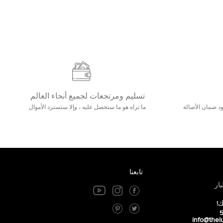
تسليم ومرتجعات لجميع أنحاء العالم
مع 25000+ خلق وجود ضمان الأصالة
ما تراه هو ما ستحصل عليه ، وإلا ستسترد الأموال
تابعنا
ار
ك!
info@thel