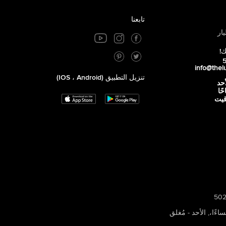
تابعنا
ار
ك!
info@thel
تنزيل التطبيق (iOS ، Android)
أحد
 صباحًا
توقيت
,
الأحد - مُغلق