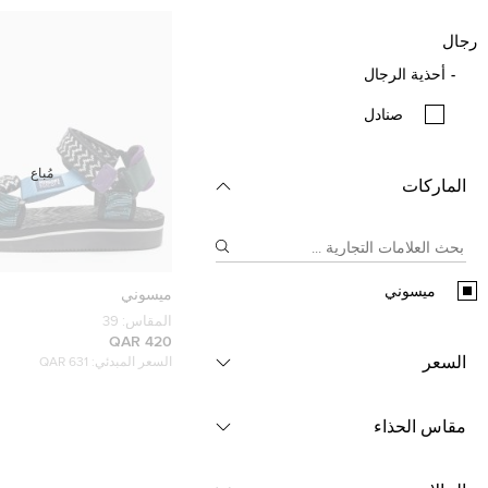
رجال
أحذية الرجال
صنادل
مُباع
الماركات
ميسوني
ميسوني
المقاس:
39
420 QAR
السعر
السعر المبدئي:
631 QAR
مقاس الحذاء