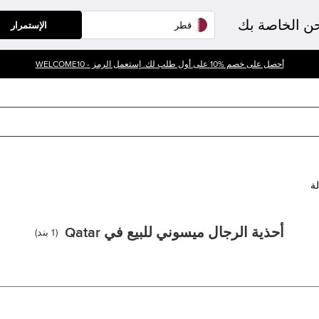
حن الخاصة بك
الإستمرار
أحصل على خصم %10 على أول طلب لك. إستعمل الرمز - WELCOME10
لة
أحذية الرجال ميسوني للبيع في Qatar
(
1
بند
)