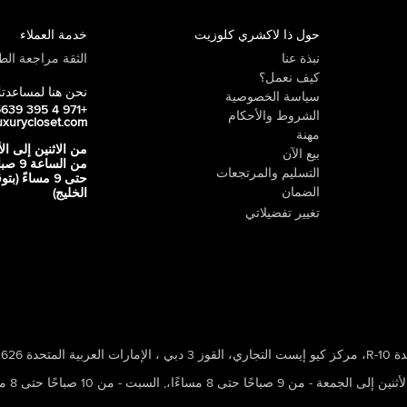
حول ذا لاكشري كلوزيت
خدمة العملاء
نبذة عنا
الثقة مراجعة الطي
كيف نعمل؟
نحن هنا لمساعدت
سياسة الخصوصية
+971 4 395 5639
الشروط والأحكام
uxurycloset.com
مهنة
من الاثنين إلى ال
بيع الآن
من الساعة 9
التسليم والمرتجعات
حتى 9 مساءً (ب
الضمان
الخليج)
تغيير تفضيلاتي
 ، الإمارات العربية المتحدة 502626
ين إلى الجمعة - من 9 صباحًا حتى 8 مساءًا،
,
السبت - من 10 صباحًا حتى 8 مساءًا،