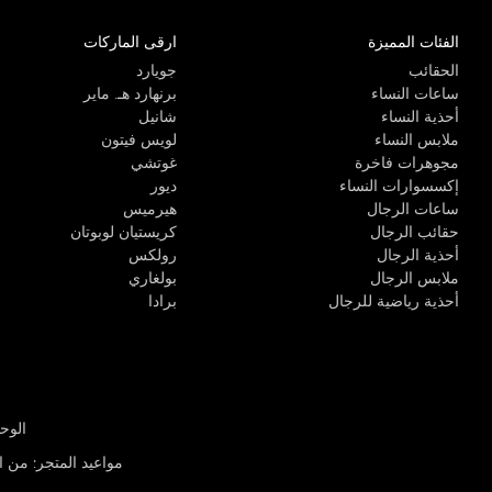
الفئات المميزة
ارقى الماركات
الحقائب
جويارد
ساعات النساء
برنهارد هـ. ماير
أحذية النساء
شانيل
ملابس النساء
لويس فيتون
مجوهرات فاخرة
غوتشي
إكسسوارات النساء
ديور
ساعات الرجال
هيرميس
حقائب الرجال
كريستيان لوبوتان
أحذية الرجال
رولكس
ملابس الرجال
بولغاري
أحذية رياضية للرجال
برادا
الوحدة R-10، مركز كيو إيست التجاري، القوز 3 دبي
مواعيد المتجر
:
من الأثن