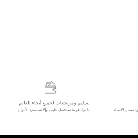
تسليم ومرتجعات لجميع أنحاء العالم
مع 25000+ خلق وجود ضمان الأصالة
ما تراه هو ما ستحصل عليه ، وإلا ستسترد الأموال