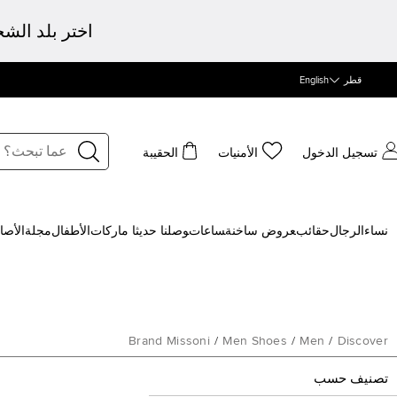
اختر بلد الش
قطر
English
تسجيل الدخول
الأمنيات
الحقيبة
نساء
الرجال
حقائب
‍عروض ساخنة
‍ساعات
‍وصلنا حديثا
‍ ماركات
الأطفال
مجلة
الأصا
Brand Missoni
/
Men Shoes
/
Men
/
Discover
تصنيف حسب