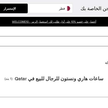
حن الخاصة بك
الإستمرار
أحصل على خصم %10 على أول طلب لك. إستعمل الرمز - WELCOME10
لة
ساعات هاري ونستون للرجال للبيع في Qatar
(
1
بند
)