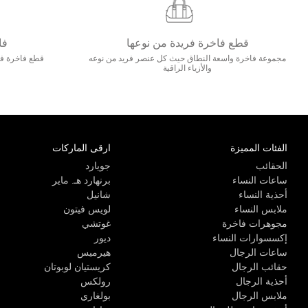
قطع فاخرة فريدة من نوعها
فا
مجموعة فاخرة واسعة النطاق حيث كل عنصر فريد من نوعه
قطع فاخرة فاخ
والأزياء الراقية
الفئات المميزة
ارقى الماركات
الحقائب
جويارد
ساعات النساء
برنهارد هـ. ماير
أحذية النساء
شانيل
ملابس النساء
لويس فيتون
مجوهرات فاخرة
غوتشي
إكسسوارات النساء
ديور
ساعات الرجال
هيرميس
حقائب الرجال
كريستيان لوبوتان
أحذية الرجال
رولكس
ملابس الرجال
بولغاري