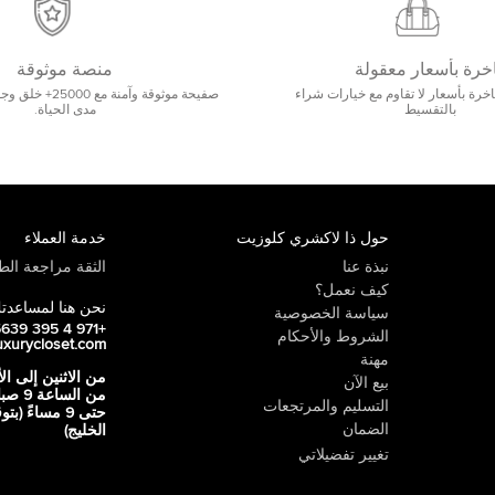
خرة بأسعار معقولة
منصة موثوقة
رة بأسعار لا تقاوم مع خيارات شراء
صفيحة موثوقة وآمنة 
بالتقسيط
مدى الحياة.
حول ذا لاكشري كلوزيت
خدمة العملاء
نبذة عنا
الثقة مراجعة الطي
كيف نعمل؟
نحن هنا لمساعدت
سياسة الخصوصية
+971 4 395 5639
الشروط والأحكام
uxurycloset.com
مهنة
من الاثنين إلى ال
بيع الآن
من الساعة 9
التسليم والمرتجعات
حتى 9 مساءً (ب
الضمان
الخليج)
تغيير تفضيلاتي