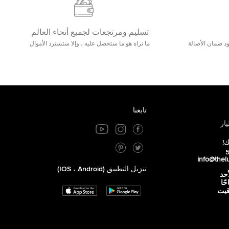
تسليم ومرتجعات لجميع أنحاء العالم
مع 25000+ خلق وجود ضمان الأصالة
ما تراه هو ما ستحصل عليه ، وإلا ستسترد الأموال
تابعنا
ار
ك!
info@thel
تنزيل التطبيق (iOS ، Android)
أحد
 صباحًا
توقيت