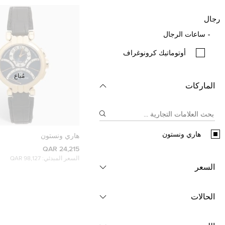
رجال
ساعات الرجال
أوتوماتيك كرونوغراف
مُباع
الماركات
هاري ونستون
هاري ونستون
24,215 QAR
السعر المبدئي:
98,127 QAR
السعر
الحالات