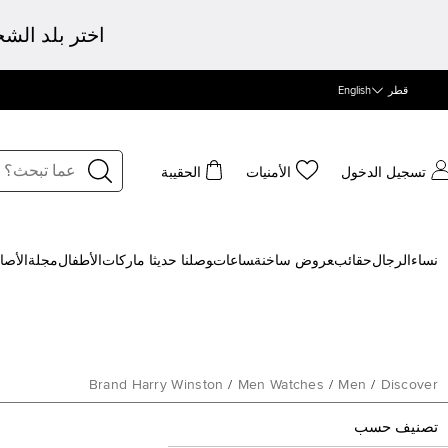
اختر بلد الش
قطر
English
تسجيل الدخول
الأمنيات
الحقيبة
نساء
الرجال
حقائب
‍عروض ساخنة
‍ساعات
‍وصلنا حديثا
‍ ماركات
الأطفال
مجلة
الأصا
Brand Harry Winston
/
Men Watches
/
Men
/
Discover
تصنيف حسب