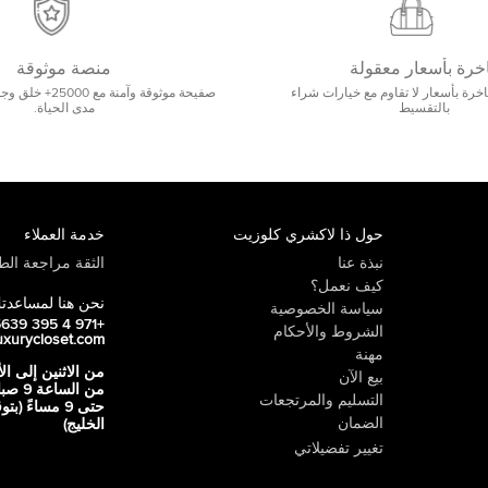
خرة بأسعار معقولة
منصة موثوقة
رة بأسعار لا تقاوم مع خيارات شراء
صفيحة موثوقة وآمنة 
بالتقسيط
مدى الحياة.
حول ذا لاكشري كلوزيت
خدمة العملاء
نبذة عنا
الثقة مراجعة الطي
كيف نعمل؟
نحن هنا لمساعدت
سياسة الخصوصية
+971 4 395 5639
الشروط والأحكام
uxurycloset.com
مهنة
من الاثنين إلى ال
بيع الآن
من الساعة 9
التسليم والمرتجعات
حتى 9 مساءً (ب
الضمان
الخليج)
تغيير تفضيلاتي