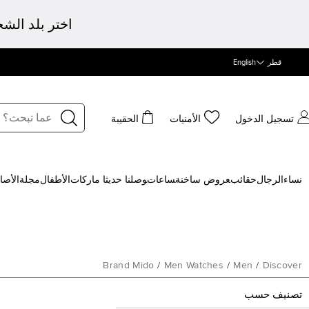
اختر بلد الش
قطر
English
تسجيل الدخول
الأمنيات
الحقيبة
نساء
الرجال
حقائب
‍عروض ساخنة
‍ساعات
‍وصلنا حديثا
‍ ماركات
الأطفال
مجلة
الأصا
Brand Mido
/
Men Watches
/
Men
/
Discover
تصنيف حسب