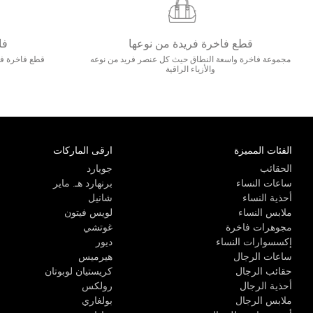
قطع فاخرة فريدة من نوعها
فا
مجموعة فاخرة واسعة النطاق حيث كل عنصر فريد من نوعه
قطع فاخرة فاخ
والأزياء الراقية
الفئات المميزة
ارقى الماركات
الحقائب
جويارد
ساعات النساء
برنهارد هـ. ماير
أحذية النساء
شانيل
ملابس النساء
لويس فيتون
مجوهرات فاخرة
غوتشي
إكسسوارات النساء
ديور
ساعات الرجال
هيرميس
حقائب الرجال
كريستيان لوبوتان
أحذية الرجال
رولكس
ملابس الرجال
بولغاري