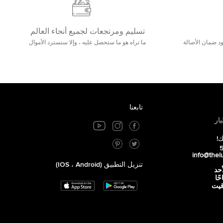
تسليم ومرتجعات لجميع أنحاء العالم
مع 25000+ خلق وجود ضمان الأصالة
ما تراه هو ما ستحصل عليه ، وإلا ستسترد الأموال
تابعنا
ار
ك!
info@thel
تنزيل التطبيق (iOS ، Android)
أحد
 صباحًا
توقيت