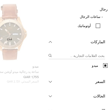
رجال
ساعات الرجال
أوتوماتيك
مُباع
الماركات
ميدو
ميدو
ساعة يد رجالية ميدو أوشن ستا
430.36.091.00
1,755 QAR
في دي ذهبي وردي خضراء 42.5مم
السعر
السعر المبدئي:
2,721 QAR
الحالات