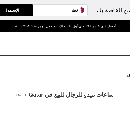
حن الخاصة بك
الإستمرار
أحصل على خصم %10 على أول طلب لك. إستعمل الرمز - WELCOME10
لة
ساعات ميدو للرجال للبيع في Qatar
(
1
بند
)