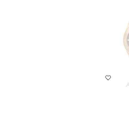
ر
M026. ستانلس ستيل بي