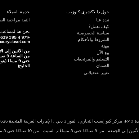
حول ذا لاكشري كلوزيت
خدمة العملاء
نبذة عنا
الثقة مراجعة الطي
كيف نعمل؟
نحن هنا لمساعدت
سياسة الخصوصية
+971 4 395 5639
الشروط والأحكام
uxurycloset.com
مهنة
من الاثنين إلى ال
بيع الآن
من الساعة 9
التسليم والمرتجعات
حتى 9 مساءً (ب
الضمان
الخليج)
تغيير تفضيلاتي
 ، الإمارات العربية المتحدة 502626
ين إلى الجمعة - من 9 صباحًا حتى 8 مساءًا،
,
السبت - من 10 صباحًا حتى 8 مساءًا،