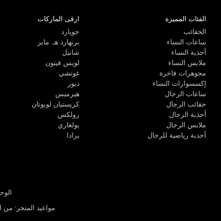
الفئات المميزة
ارقى الماركات
الحقائب
جويارد
ساعات النساء
برنهارد هـ. ماير
أحذية النساء
شانيل
ملابس النساء
لويس فيتون
مجوهرات فاخرة
غوتشي
إكسسوارات النساء
ديور
ساعات الرجال
هيرميس
حقائب الرجال
كريستيان لوبوتان
أحذية الرجال
رولكس
ملابس الرجال
بولغاري
أحذية رياضية للرجال
برادا
الوحدة R-10، مركز كيو إيست التجاري، القوز 3 دبي
مواعيد المتجر
:
من الأثن