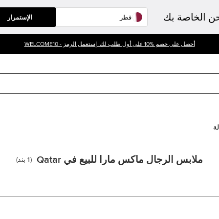
حن الخاصة بك
الإستمرار
أحصل على خصم %10 على أول طلب لك. إستعمل الرمز - WELCOME10
لة
ملابس الرجال ماكس مارا للبيع في Qatar
(
1
بند
)