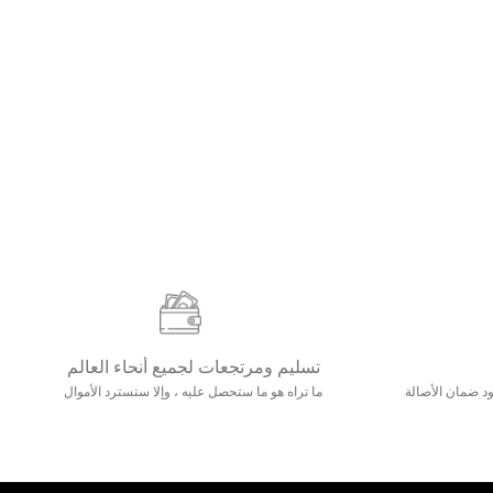
تسليم ومرتجعات لجميع أنحاء العالم
مع 25000+ خلق وجود ضمان الأصالة
ما تراه هو ما ستحصل عليه ، وإلا ستسترد الأموال