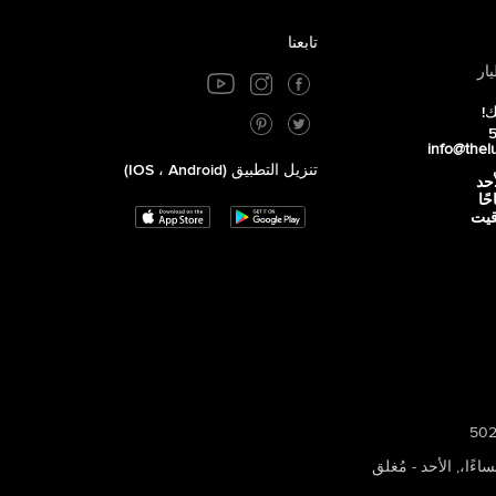
تابعنا
ار
ك!
info@thel
تنزيل التطبيق (iOS ، Android)
أحد
 صباحًا
توقيت
,
الأحد - مُغلق