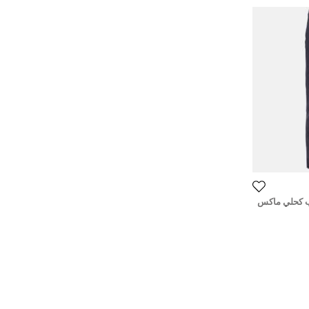
يب كحلي ماكس