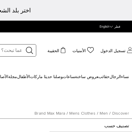
اختر بلد الش
قطر
English
تسجيل الدخول
الأمنيات
الحقيبة
نساء
الرجال
حقائب
‍عروض ساخنة
‍ساعات
‍وصلنا حديثا
‍ ماركات
الأطفال
مجلة
الأصا
Brand Max Mara
/
Mens Clothes
/
Men
/
Discover
تصنيف حسب