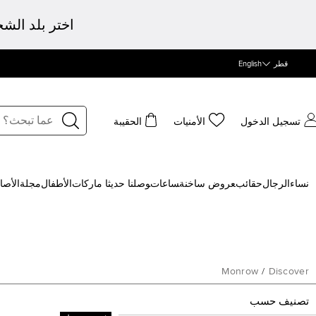
اختر بلد الش
قطر
English
تسجيل الدخول
الأمنيات
الحقيبة
نساء
الرجال
حقائب
‍عروض ساخنة
‍ساعات
‍وصلنا حديثا
‍ ماركات
الأطفال
مجلة
الأصا
Monrow
/
Discover
تصنيف حسب