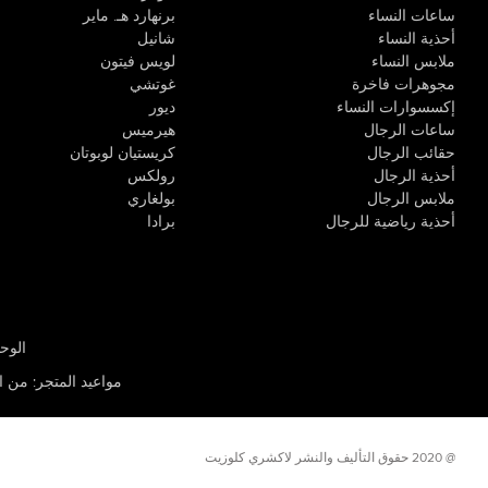
ساعات النساء
برنهارد هـ. ماير
أحذية النساء
شانيل
ملابس النساء
لويس فيتون
مجوهرات فاخرة
غوتشي
إكسسوارات النساء
ديور
ساعات الرجال
هيرميس
حقائب الرجال
كريستيان لوبوتان
أحذية الرجال
رولكس
ملابس الرجال
بولغاري
أحذية رياضية للرجال
برادا
الوحدة R-10، مركز كيو إيست التجاري، القوز 3 دبي
مواعيد المتجر
:
من الأثن
@ 2020 حقوق التأليف والنشر لاكشري كلوزيت