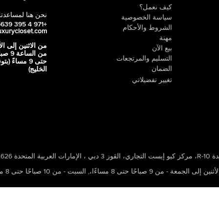
كيف نعمل؟
نحن هنا لمساعدت
سياسة الخصوصية
+971 4 395 5639
الشروط والأحكام
uxurycloset.com
مهنة
من الاثنين إلى ال
بيع الآن
من الساعة 9
التسليم والمرتجعات
حتى 9 مساءً (ب
الضمان
الخليج)
تغيير تفضيلاتي
 ، الإمارات العربية المتحدة 502626
ين إلى الجمعة - من 9 صباحًا حتى 8 مساءًا،
,
السبت - من 10 صباحًا حتى 8 مساءًا،