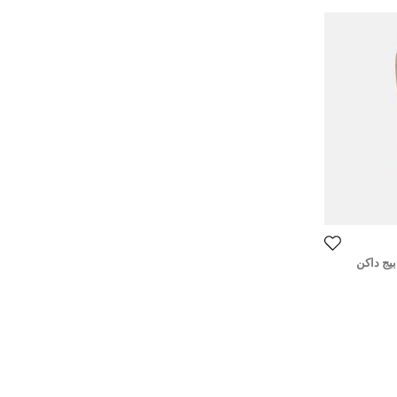
بيج داكن
مول