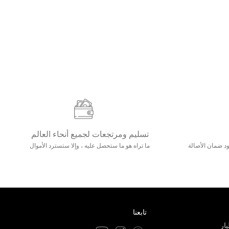
تسليم ومرتجعات لجميع أنحاء العالم
مع 25000+ خلق وجود ضمان الأصالة
ما تراه هو ما ستحصل عليه ، وإلا ستسترد الأموال
تابعنا
ار