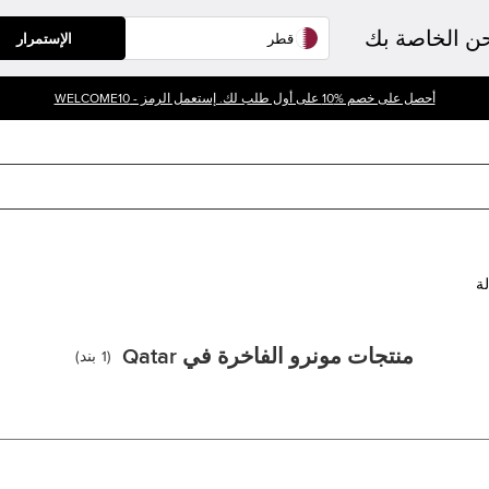
حن الخاصة بك
الإستمرار
أحصل على خصم %10 على أول طلب لك. إستعمل الرمز - WELCOME10
لة
منتجات مونرو الفاخرة في Qatar
(
1
بند
)