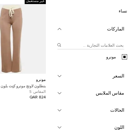
غير مستعمل
نساء
الماركات
مونرو
السعر
مونرو
بنطلون لاونج مونرو كنِت بلون 
بتفاصيل بانل مقاس صغير - س
المقاس:
S
مقاس الملابس
824 QAR
الحالات
اللون