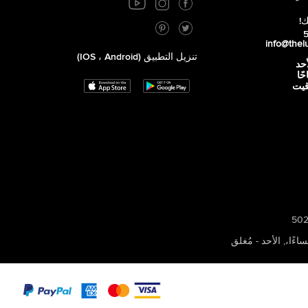
ك!
info@thel
تنزيل التطبيق (iOS ، Android)
أحد
 صباحًا
توقيت
,
الأحد - مُغلق