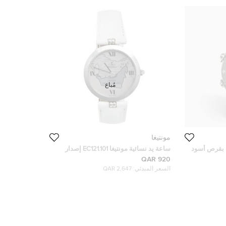
مُباع
مونتيغا
ساعة يد رجالية مونتيجا MC03 بقرص أسود
ساعة يد نسائية مونتيغا EC121.101 إصدار
 مم
الإمارات جلد تمساح ستانلس ستيل فضية 29
920 QAR
مم
السعر المبدئي:
2,647 QAR