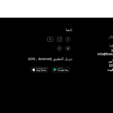
تابعنا
ار
ك!
info@thel
تنزيل التطبيق (iOS ، Android)
أحد
 صباحًا
توقيت