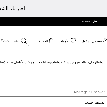
اختر بلد الش
قطر
English
تسجيل الدخول
الأمنيات
الحقيبة
نساء
الرجال
حقائب
‍عروض ساخنة
‍ساعات
‍وصلنا حديثا
‍ ماركات
الأطفال
مجلة
الأصا
Montega
/
Discover
تصنيف حسب