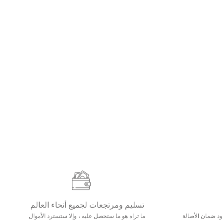
تسليم ومرتجعات لجميع أنحاء العالم
مع 25000+ خلق وجود ضمان الأصالة
ما تراه هو ما ستحصل عليه ، وإلا ستسترد الأموال