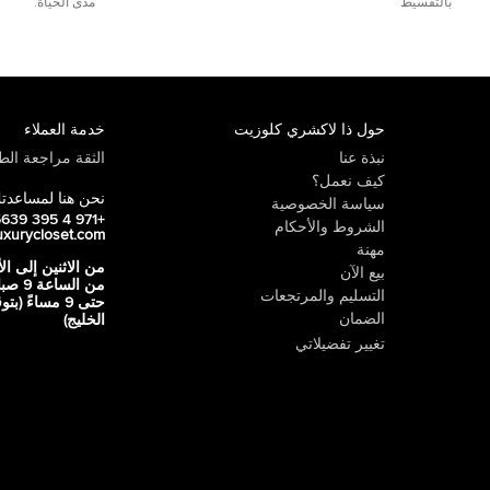
بالتقسيط
مدى الحياة.
حول ذا لاكشري كلوزيت
خدمة العملاء
نبذة عنا
الثقة مراجعة الطي
كيف نعمل؟
نحن هنا لمساعدت
سياسة الخصوصية
+971 4 395 5639
الشروط والأحكام
uxurycloset.com
مهنة
من الاثنين إلى ال
بيع الآن
من الساعة 9
التسليم والمرتجعات
حتى 9 مساءً (ب
الضمان
الخليج)
تغيير تفضيلاتي