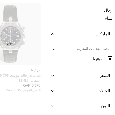
رجال
نساء
الماركات
مُباع
مونتيغا
مونتيغا
السعر
من الستانلس ستيل جلد التمساح 38
المقاس:
38MM
3,870 QAR
الحالات
السعر المبدئي:
8,035 QAR
اللون