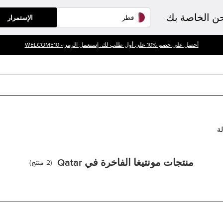
حن الخاصة بك
الإستمرار
أحصل على خصم %10 على أول طلب لك. إستعمل الرمز - WELCOME10
لة
منتجات مونتيغا الفاخرة في Qatar
(
2
منتج
)