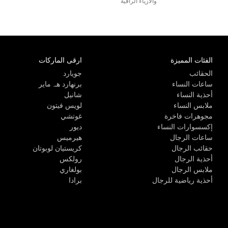
والأزياء الراقية
الفئات المميزة
ارقى الماركات
الحقائب
جويارد
ساعات النساء
برنهارد هـ. ماير
أحذية النساء
شانيل
ملابس النساء
لويس فيتون
مجوهرات فاخرة
غوتشي
إكسسوارات النساء
ديور
ساعات الرجال
هيرميس
حقائب الرجال
كريستيان لوبوتان
أحذية الرجال
رولكس
ملابس الرجال
بولغاري
أحذية رياضية للرجال
برادا