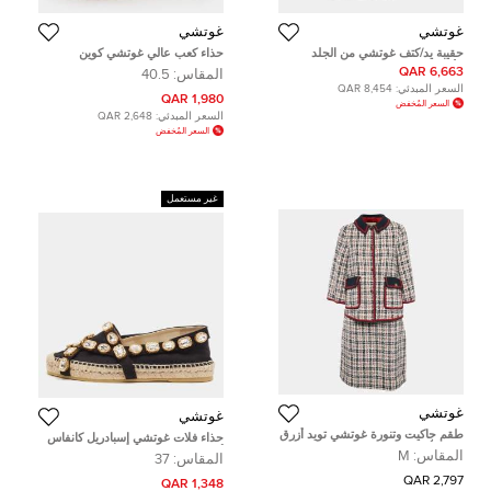
غوتشي
غوتشي
حقيبة يد/كتف غوتشي من الجلد
حذاء كعب عالي غوتشي كوين
الأسود بمقبض علوي GG حجم صغير
مارغريت جلد زهري مقاس 40.5
6,663 QAR
المقاس:
40.5
(815255)
السعر المبدئي:
8,454 QAR
1,980 QAR
السعر المُخفض
السعر المبدئي:
2,648 QAR
السعر المُخفض
غير مستعمل
غوتشي
غوتشي
طقم جاكيت وتنورة غوتشي تويد أزرق
حذاء فلات غوتشي إسبادريل كانفاس
كحلي/أبيض مقاس متوسط/كبير -
أسود مزخرف كريستال بيبيتا مقاس
المقاس:
M
المقاس:
37
ميديوم/لارج
41.5
2,797 QAR
1,348 QAR