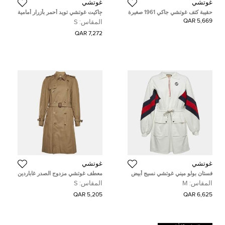
غوتشي
غوتشي
حقيبة كتف غوتشي جاكي 1961 صغيرة
جاكيت غوتشي تويد أحمر بأزرار أمامية
دنيم جي جي أزرق/بني وجلد
بأكمام طويلة مقاس صغير ( سمول )
5,669 QAR
المقاس:
S
7,272 QAR
غوتشي
غوتشي
فستان بولو ميني غوتشي نسيج أبيض
معطف غوتشي مزدوج الصدر غاباردين
مزين بشبكة جي متشابكة (ميديم)
بتفاصيل نمر مرصع بلون بيج مقاس
المقاس:
M
المقاس:
S
صغير (سمول)
5,205 QAR
6,625 QAR