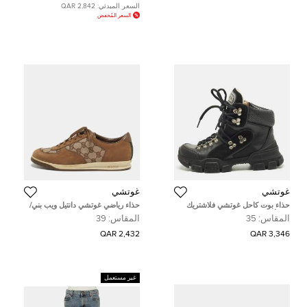
السعر المبدئي:
2,842 QAR
السعر المُخفض
غوتشي
غوتشي
حذاء بوت كاحل غوتشي فلاشتريك
حذاء رياضي غوتشي دانتيل ويب بني/
جلد أسود مقاس 35
بيج جي جي كانفاس وجلد مقلوب
المقاس:
35
المقاس:
39
مقاس 39
2,432 QAR
3,346 QAR
غير مستعمل