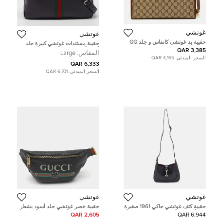
غوتشي
غوتشي
حقيبة يد غوتشي كانفاس و جلد GG
حقيبة مستندات غوتشي كبيرة جلد
سوبريم بنية / بيج متشابكة صغيرة رترو
أسود أوفيديا
3,385 QAR
المقاس:
Large
السعر المبدئي:
4,165 QAR
6,333 QAR
السعر المبدئي:
6,701 QAR
غوتشي
غوتشي
حقيبة كتف غوتشي جاكي 1961 صغيرة
حقيبة خصر غوتشي جلد أسود بشعار
جلد أسود
صغيرة
2,605 QAR
6,944 QAR