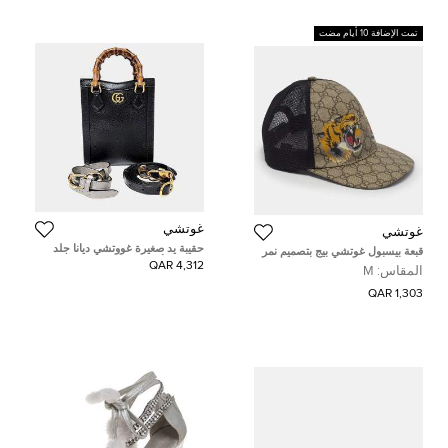
تمت الإضافة 10 أيام مضت
غوتشي
غوتشي
حقيبة يد صغيرة غووتشي ديانا جلد
قبعة بيسبول غوتشي بيج بتصميم نمر
وخيزران أسود/بني رقم (739079)
من قماش المونوجرام والشبك مقاس
4,312 QAR
المقاس:
M
متوسط
1,303 QAR