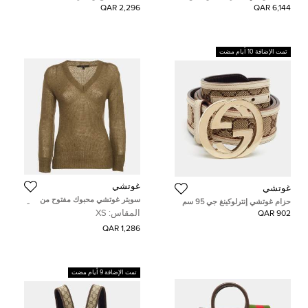
كانفاس GG سوبريم لون بيج/عاجي
بورجوندي غوتشي 1955 هورسبيت
2,296 QAR
6,144 QAR
جيني 1961
تمت الإضافة 10 أيام مضت
غوتشي
غوتشي
سويتر غوتشي محبوك مفتوح من
حزام غوتشي إنترلوكينغ جي 95 سم
الموهير بلون زيتوني مقاس صغير جداً
إبزيم بيج / بني GG كانفاس وجلد
المقاس:
XS
902 QAR
(إكس سمول)
1,286 QAR
تمت الإضافة 9 أيام مضت