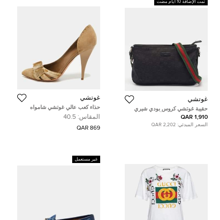
تمت الإضافة 10 أيام مضت
غوتشي
غوتشي
حذاء كعب عالي غوتشي شامواه
حقيبة غوتشي كروس بودي شيري
مخملي بيج ديرسي مقاس 40.5
لاين كانفاس جي جي أسود
المقاس:
40.5
1,910 QAR
السعر المبدئي:
2,202 QAR
869 QAR
غير مستعمل