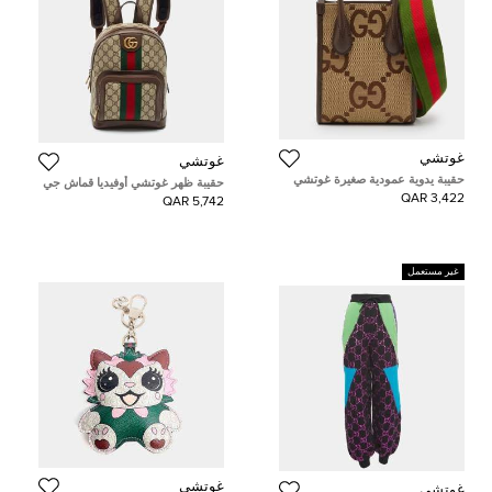
غوتشي
غوتشي
حقيبة يدوية عمودية صغيرة غوتشي
حقيبة ظهر غوتشي أوفيديا قماش جي
جلد وكانفاس جامبو GG بيج/بني
جي سوبرين جلد بيج/إيبوني صغيرة
3,422 QAR
5,742 QAR
غير مستعمل
غوتشي
غوتشي