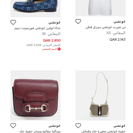
غوتشي
غوتشي
تي شيرت غوتشي ممزق قطن
حذاء لوفرز غوتشي هورسبيت دينيم
مزخرف ومطبوع شعار الماركة أبيض
جي جي جلدي كحلي مقاس 36
المقاس:
XS
المقاس:
36
مقاس صغير جداً ( إكس سمول )
2,143 QAR
2,850 QAR
السعر المبدئي:
3,608 QAR
السعر المُخفض
غوتشي
غوتشي
حقيبة غوتشي صغيرة جلد وقماش
ميدالية مفاتيح وسحر حقيبة جلد