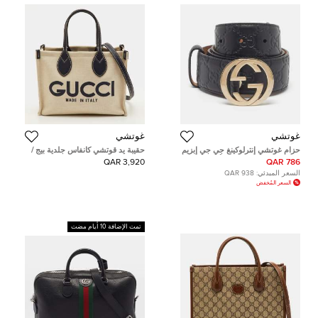
غوتشي
غوتشي
حزام غوتشي إنترلوكينغ جي جي إبزيم
حقيبة يد قوتشي كانفاس جلدية بيج /
85 سم جلد قوتشي سِما أسود
كحلية إصدار محدود
3,920 QAR
786 QAR
السعر المبدئي:
938 QAR
السعر المُخفض
تمت الإضافة 10 أيام مضت