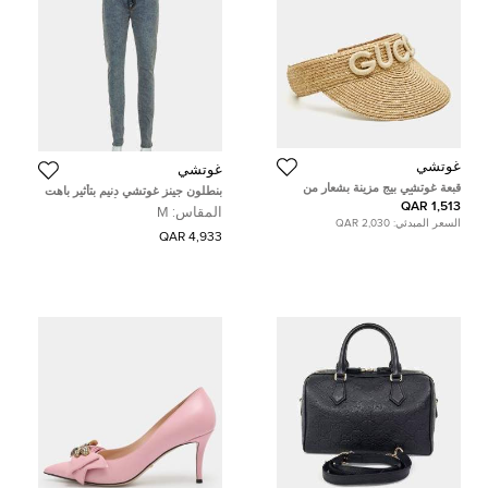
غوتشي
غوتشي
قبعة غوتشي بيج مزينة بشعار من
بنطلون جينز غوتشي دنيم بتأثير باهت
القش ستيلّا مقاس 58
مطبوع بشعار الماركة أزرق مقاس
1,513 QAR
المقاس:
M
متوسط (ميديوم)
السعر المبدئي:
2,030 QAR
4,933 QAR