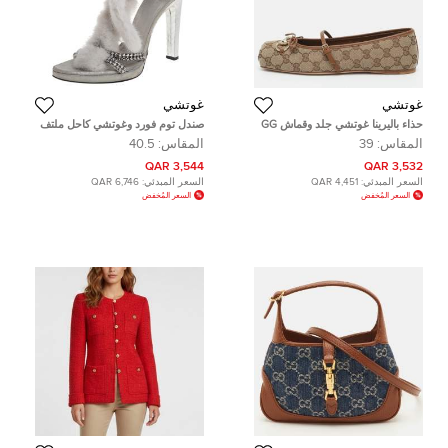
غوتشي
غوتشي
حذاء باليرينا غوتشي جلد وقماش GG
صندل توم فورد وغوتشي كاحل ملتف
بني / بيج بتفصيل هورسبيت مقاس 39
فرو منك وجلد فضي مقاس 40.5
المقاس:
39
المقاس:
40.5
3,544 QAR
3,532 QAR
السعر المبدئي:
4,451 QAR
السعر المبدئي:
6,746 QAR
السعر المُخفض
السعر المُخفض