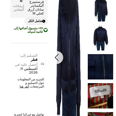
M
:
فرستنبيرغ
أليكساندر
إرشادات
ساتان أزرق
المقاس
كحلي M
شامل الكل
10+ متسوق أضافها إلى
قائمة أمنياته
التسليم إلى
:
قطر
أحصل عليه في
أغسطس 11,
2026
للمزيد من المعلومات
حول التسليم و
المرتجعات,
أنقر هنا
تواصل مع خبرائنا لتجربة