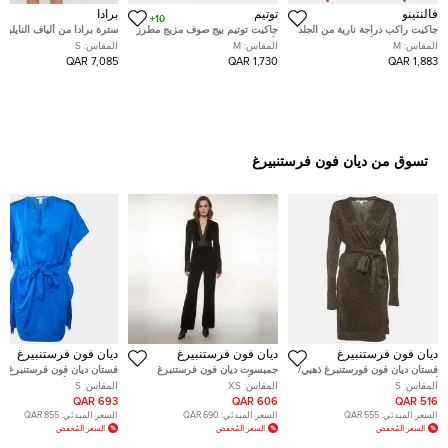
فالنتينو
توتيم
برادا
10+
جاكيت راكب دراجة نارية من الجلد
جاكيت توتيم بيج صوف مزيج مطرز
سترة برادا من ألياف النايلون
المطلق فالنتينو أحمر مقاس
بأزرار للإغلاق مقاس وسط
السوداء مع حزام مبطن بغطا
المقاس:
M
المقاس:
M
المقاس:
S
متوسط
صغير - سمول
7,085 QAR
1,730 QAR
1,883 QAR
تسوق من ديان فون فرستنبيرغ
ديان فون فرستنبيرغ
ديان فون فرستنبيرغ
ديان فون فرستنبيرغ
فستان ديان فون فورستنبرغ ذهبي/
جمبسوت ديان فون فرستنبرغ
فستان ديان فون فرستنبرغ تو
أسود لوركس تريكو فوسيت لف
مخمل أسود بحواف ساتان ورباط
كفتان كمون أزرق صغير
المقاس:
S
المقاس:
XS
المقاس:
S
صغير (سمول)
مقاس صغير جدًا - إكس سمول
693 QAR
606 QAR
516 QAR
السعر المبدئي:
555 QAR
السعر المبدئي:
690 QAR
السعر المبدئي:
855 QAR
السعر المُخفض
السعر المُخفض
السعر المُخفض