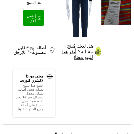
هذا المنتج.
إتصل
الآن
هل لديك مُنتج
أصالة
قابل
مشابه؟
أنقر هنا
مضمونة
للإرجاع
للبيع معنا!
معتمد من ذا
لاكشري كلوزيت
خضع هذا المنتج
لعملية فحص أصالته
بشكل مفصل
بإشراف خبراؤنا. نحن
نقدم ضمانًا مدى
الحياة على أصالة
جميع المنتجات لدينا.