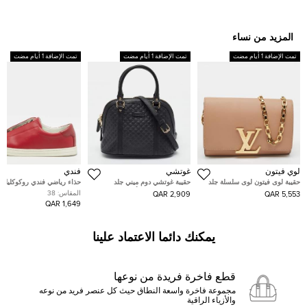
المزيد من نساء
تمت الإضافة 1 أيام مضت
تمت الإضافة 1 أيام مضت
تمت الإضافة 1 أيام مضت
لوي فيتون
غوتشي
فندي
حقيبة لوى فيتون لوى سلسلة جلد
حقيبة غوتشي دوم ميني جلد
حذاء رياضي فندي روكوكليك ب
لامعة بيج MM
مايكروغوتشيشيما أزرق فاتح
العنابي من الجلد مقاس 38
المقاس:
38
2,909 QAR
5,553 QAR
1,649 QAR
يمكنك دائما الاعتماد علينا
قطع فاخرة فريدة من نوعها
مجموعة فاخرة واسعة النطاق حيث كل عنصر فريد من نوعه
والأزياء الراقية