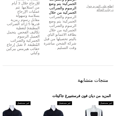
للإرجاع خلال 3 أيام
الجمركية: يتم وضع
إطلع على المزيد حول
من استلامها. تتم
الرسوم والضرائب
درجات الحالة
عمليات الإرجاع
الجمركية من خلال
بسلاسة وسهولة
الرسوم والضرائب
مقابل رسوم رمزية
الجمركية: يتم وضع
قدرها 5 (زائد الضرائب
الرسوم والضرائب
المطبقة) لتغطية
الجمركية من خلال
تكاليف الفحص. يتحمل
بطاقة الائتمان
و
الباي
العميل الرسوم
بال
يتم تحصيلها من قبل
الجمركية والضرائب
شركة الشحن مباشرة
المُطبقة. لا نقبل إرجاع
وقت التسليم .
حقائب هيرمس بيركين
وكيلي.
منتجات متشابهة
المزيد من ديان فون فرستنبيرغ جاكيتات
غير مستعمل
غير مستعمل
غير مستعمل