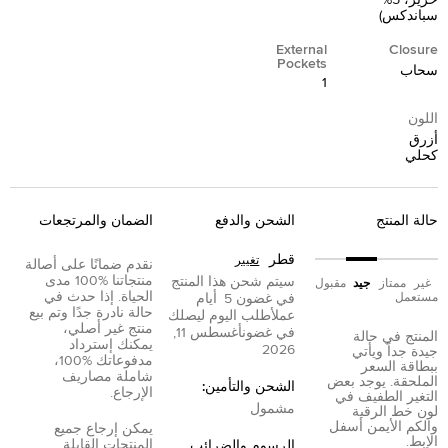
حرير، 5%
سباندكس)
External
Closure
Pockets
سحاب
1
اللون
أزرق
كحلي
حالة المنتج
الشحن والدفع
الضمان والمرتجعات
قطر
تغيير
نقدم ضمانًا على أصالة
منتجاتنا %100 مدى
سيتم شحن هذا المنتج
غير
ممتاز
جيد
مقبول
الحياة. إذا حدث في
مستعمل
في غضون
5
أيام
حالة نادرة جدًا وتم بيع
عمل
أطلب اليوم ليصلك
منتج غير أصلي،
في غضون
أغسطس 11,
المنتج في حالة
يمكنك إسترداد
2026
جيدة جداً ويأتي
مدفوعاتك %100،
ببطاقة السعر
شاملة مصاريف
الملحقة. يوجد بعض
الشحن والتأمين:
الإرجاع.
التغير الطفيف في
مشمول
لون خط الرقبة
والكم الأيمن أسفل
يمكن إرجاع جميع
الإبط.
المنتجات القابلة
الرسوم والضرائب