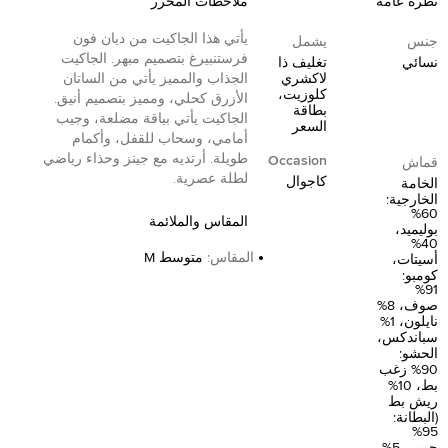
نظرة عامة
ملاحظات المحرر
يأتي هذا الجاكيت من ديان فون
جنس
يشمل
فرستنبيرغ بتصميم مبهر. الجاكيت
نسائي
تغليف ذا
لاكشري
الجذاب والمميز يأتي من الساتان
كلوزيت،
الأزرق كحلي، ومميز بتصميم أنيق.
بطاقة
الجاكيت يأتي بياقة مضلعة، وجيب
السعر
أمامي، وسحاب للقفل، وأكمام
طويلة. أرتديه مع جينز وحذاء رياضي
Occasion
قماش
لطلة عصرية.
كاجوال
الخامة
الخارجية:
60%
المقاس والملائمة
بوليميد،
40%
المقاس
:
متوسط M
أسيتات،
كومبو:
91%
صوف، 8%
نايلون، 1%
سباندكس،
الحشو:
90% زغب
بط، 10%
ريش بط
(البطانة:
95%