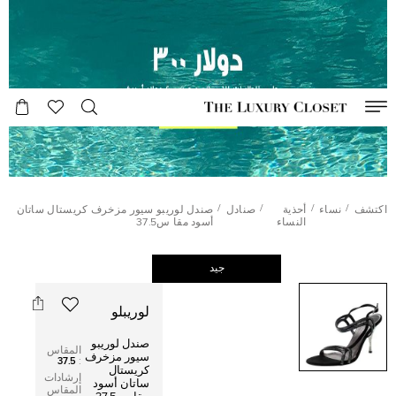
/
/
/
/
اكتشف
نساء
أحذية
صنادل
صندل لوريبو سيور مزخرف كريستال ساتان
النساء
أسود مقا س37.5
جيد
لوريبلو
صندل لوريبو
المقاس
سيور مزخرف
37.5
:
كريستال
إرشادات
ساتان أسود
المقاس