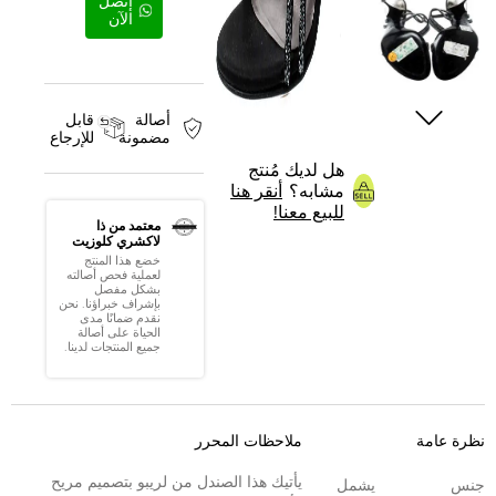
إتصل
الآن
أصالة
قابل
مضمونة
للإرجاع
هل لديك مُنتج
مشابه؟
أنقر هنا
للبيع معنا!
معتمد من ذا
لاكشري كلوزيت
خضع هذا المنتج
لعملية فحص أصالته
بشكل مفصل
بإشراف خبراؤنا. نحن
نقدم ضمانًا مدى
الحياة على أصالة
جميع المنتجات لدينا.
نظرة عامة
ملاحظات المحرر
يأتيك هذا الصندل من لريبو بتصميم مريح
جنس
يشمل