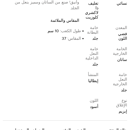
وأنيق! صنع من الساتان ومميز بنعل من
نسائي
تغليف
ذا
الجلد.
لاكشري
كلوزيت
المقاس والملائمة
المعدن
خامة
طول الكعب
:
10 سم
البطانة
فضي
اللون
جلد
المقاس
:
37
الخامة
خامة
الخارجية
النعل
الداخلية
ساتان
جلد
خامة
المنشأ
النعل
إيطاليا
الخارجية
جلد
نوع
اللون
الإغلاق
أسود
إبزيم