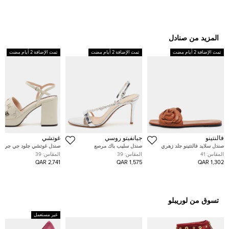
المزيد من صنادل
تمت الإضافة 2 أيام مضت
تمت الإضافة 2 أيام مضت
تمت الإضافة 2 أيام مضت
فالنتينو
جيانفيتو روسي
غوتشي
صندل سلايد فالنتينو جلد زهري
صندل سليب باك مرصع
صندل غوتشي جلود جي جي ح
فوشيا بالشعار مقاس 37.5
بالكريستال جلد فضي لامع جيانفيتو
39 منصة إغلاق حول الكاحل 
المقاس:
41
المقاس:
39
المقاس:
39
روسي مانهاتن مقاس 39
أبيض داكن
2,741 QAR
1,575 QAR
1,302 QAR
تسوق من لوريبلو
غير مستعمل