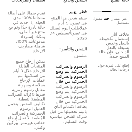
حالة المنتج
الشحن والدفع
الضمان والمرتجعات
قطر
تغيير
نقدم ضمانًا على أصالة
منتجاتنا %100 مدى
سيتم شحن هذا المنتج
غير
ممتاز
جيد
مقبول
الحياة. إذا حدث في
مستعمل
في غضون
5
أيام
حالة نادرة جدًا وتم بيع
عمل
أطلب اليوم ليصلك
منتج غير أصلي،
في غضون
أغسطس 14,
بخلاف آثار
يمكنك إسترداد
2026
إستعمال ملحوظة
مدفوعاتك %100،
بالنعل وخدش
شاملة مصاريف
بسيطة بالنعل
الشحن والتأمين:
الإرجاع.
الداخلي، فإن حالة
مشمول
المنتج جيدة.
يمكن إرجاع جميع
إطلع على المزيد حول
المنتجات القابلة
الرسوم والضرائب
درجات الحالة
للإرجاع خلال 3 أيام
الجمركية: يتم وضع
من استلامها. تتم
الرسوم والضرائب
عمليات الإرجاع
الجمركية من خلال
بسلاسة وسهولة
الرسوم والضرائب
مقابل رسوم رمزية
الجمركية: يتم وضع
قدرها 5 (زائد الضرائب
الرسوم والضرائب
المطبقة) لتغطية
الجمركية من خلال
تكاليف الفحص. يتحمل
بطاقة الائتمان
و
الباي
العميل الرسوم
بال
يتم تحصيلها من قبل
الجمركية والضرائب
شركة الشحن مباشرة
المُطبقة. لا نقبل إرجاع
وقت التسليم .
حقائب هيرمس بيركين
وكيلي.