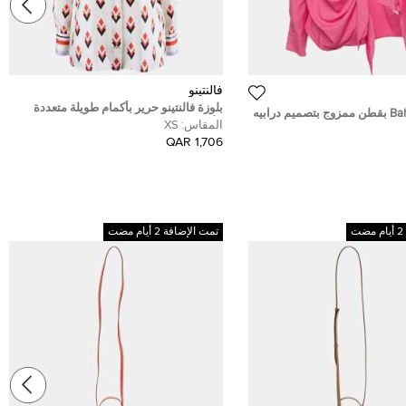
فالنتينو
بلوزة فالنتينو حرير بأكمام طويلة متعددة
قميص ب Bahia بقطن ممزوج بتصميم درابيه
الألوان مقاس صغير جدًا
المقاس:
XS
حكيم من جاكيموس بمقاس
1,706 QAR
تمت الإضافة 2 أيام مضت