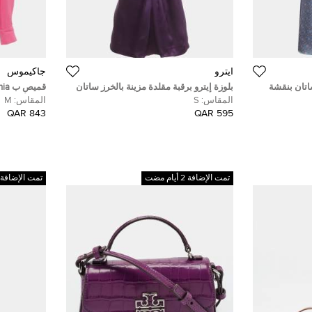
ايترو
جاكيموس
اتان بنقشة
بلوزة إيترو برقبة مقلدة مزينة بالخرز ساتان
ه مقاس صغير
مطاطي متدلي بنفسجي مقاس صغير
بلون أخضر 
المقاس:
S
المقاس:
M
متوسط
843 QAR
595 QAR
تمت الإضافة 2 أيام مضت
تمت الإضافة 2 أيام مضت