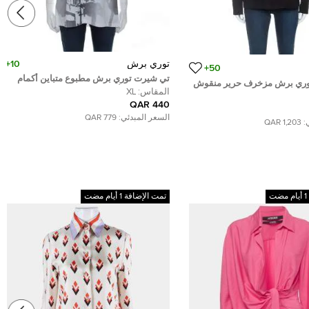
توري برش
10+
50+
تي شيرت توري برش مطبوع متباين أكمام
توري برش مزخرف حرير منقوش
فرينش قطن أبيض XL
المقاس:
XL
440 QAR
السعر المبدئي:
779 QAR
:
1,203 QAR
تمت الإضافة 1 أيام مضت