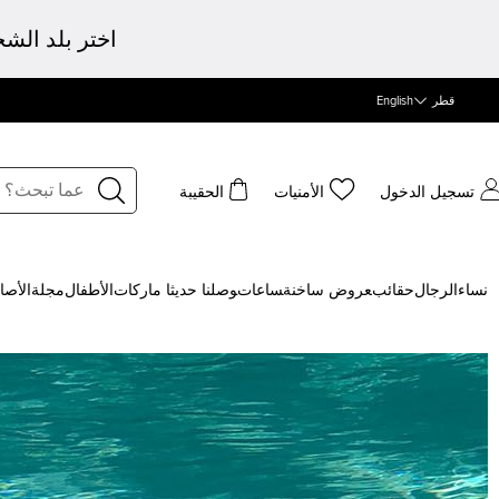
اختر بلد الش
قطر
English
تسجيل الدخول
الأمنيات
الحقيبة
نساء
الرجال
حقائب
‍عروض ساخنة
‍ساعات
‍وصلنا حديثا
‍ ماركات
الأطفال
مجلة
الأصا