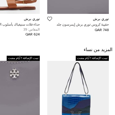
توري برش
توري برش
حقيبة كروس توري برش إيمرسون جلد
حذاء فلات سنيغباك بأسلوب ال
سفينو أسود قابلة للتحويل
البني توري برش مقاس 39
المقاس:
39
748 QAR
624 QAR
المزيد من نساء
تمت الإضافة 1 أيام مضت
تمت الإضافة 1 أيام مضت