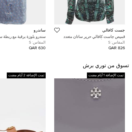
جست كافالي
ساندرو
قميص جاست كافالي حرير ساتان متعدد
سندرو بلوزة برقبة مع ربطة س
الألوان نقش الأزهار والبيزلي مقاس صغير -
روابط زرقاء وتقليمات بليسي
المقاس:
S
المقاس:
S
سمول
630 QAR
826 QAR
تسوق من توري برش
تمت الإضافة 1 أيام مضت
تمت الإضافة 2 أيام مضت