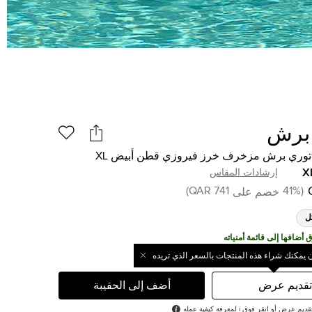
برش
وري برش مزخرف خرز فيروزي قطن أبيض XL
X
إرشادات المقاس
)
741 QAR
41
%
(
خصم على
ل
ن يمكنك شراء هذه المنتجات بالسعر الذي تريده
تقديم عرض
أضف إلى الحقيبة
رض أو انقر فوق i لمعرفة كيفية عمله