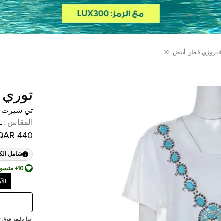
روزي قطن أبيض XL
توري 
تي شيرت ت
المقاس
:
L
440 QAR
شامل الك
10+ متسوق أضافها إلى قائمة أمنياته
الآ
ابدأ بالنقر فوق تقديم ع