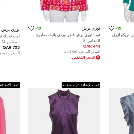
10+
توري برش
10+
توري برش
 تريكو أزرق
توب توري برش قطن وردي باتيك مطبوع
توب تونيك 
مزخرف نمط واسع مقاس كبير - لارج
المقاس:
S
أسود M
المقاس:
M
444 QAR
703 QAR
السعر المبدئي:
819 QAR
السعر المبدئي
السعر المُخفض
تمت الإضافة 1 أيام مضت
تمت الإضافة 1 أيام مضت