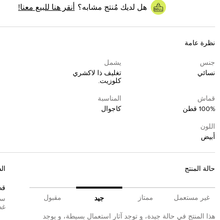
هل لديك مُنتج مشابه؟
أنقر هنا للبيع معنا!
نظرة عامة
جنس
يشمل
نسائي
تغليف ذا لاكشري
كلوزيت.
قماش
المناسبة
100% قطن
كاجوال
اللون
أبيض
حالة المنتج
ال
قط
غير مستعمل
ممتاز
مقبول
جيد
سي
غض
هذا المنتج في حالة جيدة، و توجد آثار استعمال بسيطة، و يوجد