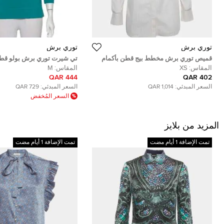
توري برش
توري برش
قميص توري برش مخطط بيج قطن بأكمام
تي شيرت توري برش بولو قطن
طويلة مقاس صغير جدًا
مقاس متوسط - ميديوم
المقاس:
XS
المقاس:
M
444 QAR
402 QAR
السعر المبدئي:
1,014 QAR
السعر المبدئي:
729 QAR
السعر المُخفض
المزيد من بلايز
تمت الإضافة 1 أيام مضت
تمت الإضافة 1 أيام مضت