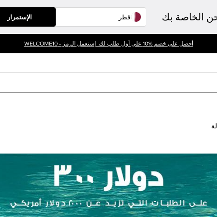
حن الخاصة بك
الإستمرار
أحصل على خصم %10 على أول طلب لك. إستعمل الرمز - WELCOME10
لة