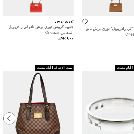
توري برش
حقيبة كروس توري برش نانو لي رادزيويل
لي رادزيويل" توري برش نانو
جلد زرقاء فاتحة
المقاس:
Onesize
Ones
877 QAR
تمت الإضافة 1 أيام مضت