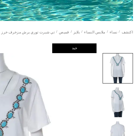
/
/
/
/
/
اكتشف
نساء
ملابس النساء
بلايز
قميص
تي شيرت توري برش مزخرف خرز في
جيد