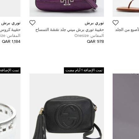
توري برش
توري برش
أصبع من الجلد
حقيبة توري برش ميني جلد نقشة التمساح
حقيبة كروس "
أرجواني بيد علوية
جلد بني
المقاس:
Onesize
المقاس:
ize
1,184 QAR
978 QAR
تمت الإضافة 1 أيام مضت
تمت الإضافة 1 أيام مضت