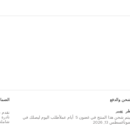
شحن والدفع
الضما
ر
تغيير
تم شحن هذا المنتج في غضون
5
أيام عمل
أطلب اليوم ليصلك في
شاملة
ون
أغسطس 13, 2026